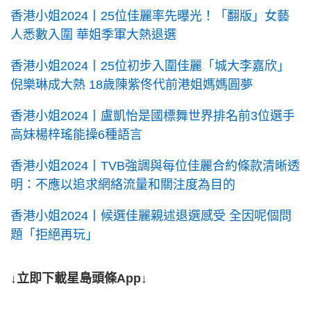
香港小姐2024丨25位佳麗率先曝光！「翻版」女藝
人悉數入圍 華姐季軍大熱退選
香港小姐2024丨25位初步入圍佳麗「城大李嘉欣」
倪樂琳成大熱 18歲陳紫佟代前港姐媽媽圓夢
香港小姐2024丨盧凱怡是國標舞世界排名前3位選手
高妹楊梓瑤能操6種語言
香港小姐2024丨TVB強調與每位佳麗合約條款清晰透
明：不應以追求網絡流量和關注度為目的
香港小姐2024丨候選佳麗親述退選感受 全因呢個問
題「拒絕再玩」
↓立即下載星島頭條App↓