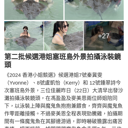
+27
第二批候選港姐塞班島外景拍攝泳裝鏡
頭
《2024 香港小姐競選》候選港姐7號秦冀雯
（Yvonne）、8號盧凱怡（Kerry）和 12號鍾翠詩今
次塞班島外景，三位佳麗昨日（22日）大清早出發沙
灘拍攝泳裝鏡頭，在馮盈盈及麥美恩兩位師姐陪同
下，以泳裝上陣與魔鬼魚抱抱兼餵食，齊齊與魔鬼魚
作零距離接觸。不過麥美恩全程表現勁騰雞，拍攝期
間有一條魔鬼魚在其腳邊游過，即時嚇破膽露出痛苦