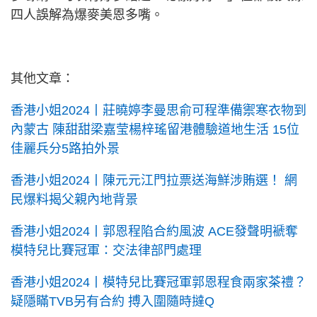
四人誤解為爆麥美恩多嘴。
其他文章：
香港小姐2024丨莊曉婷李曼思俞可程準備禦寒衣物到
內蒙古 陳甜甜梁嘉莹楊梓瑤留港體驗道地生活 15位
佳麗兵分5路拍外景
香港小姐2024丨陳元元江門拉票送海鮮涉賄選！ 網
民爆料揭父親內地背景
香港小姐2024丨郭恩程陷合約風波 ACE發聲明褫奪
模特兒比賽冠軍：交法律部門處理
香港小姐2024丨模特兒比賽冠軍郭恩程食兩家茶禮？
疑隱瞞TVB另有合約 搏入圍隨時撻Q