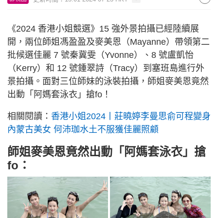
《2024 香港小姐競選》15 強外景拍攝已經陸續展
開，兩位師姐馮盈盈及麥美恩（Mayanne）帶領第二
批候選佳麗 7 號秦冀雯（Yvonne）、8 號盧凱怡
（Kerry）和 12 號鍾翠詩（Tracy）到塞班島進行外
景拍攝。面對三位師妹的泳裝拍攝，師姐麥美恩竟然
出動「阿媽套泳衣」搶fo！
相關閱讀：
香港小姐2024丨莊曉婷李曼思俞可程變身
內蒙古美女 何沛珈水土不服獲佳麗照顧
師姐麥美恩竟然出動「阿媽套泳衣」搶
fo：