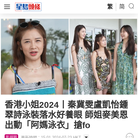
繁
简
香港小姐2024丨秦冀雯盧凱怡鍾
翠詩泳裝落水好養眼 師姐麥美恩
出動「阿媽泳衣」搶fo
更新時間：15:01 2024-07-23 HKT
影視圈