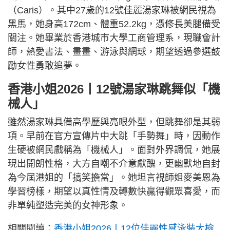
（Caris）。其中27歲的12號佳麗湯家琳被網民視為
黑馬，她身高172cm、體重52.2kg，憑修長美腿備受
關注。她畢業於香港城市大學工商管理系，現職會計
師，熱愛書法、畫畫、游泳與網球，期望透過參選鼓
勵女性勇敢追夢。
香港小姐2026丨12號湯家琳跳舞似「機
械人」
雖然湯家琳具備高學歷與亮眼外型，但跳舞卻是其弱
項。早前在官方宣傳片中大跳「手勢舞」時，因動作
生硬被網民戲稱為「機械人」。面對外界調侃，她展
現出開朗性格，大方自嘲不介意獻醜，更幽默地自封
為今屆港姐的「搞笑擔當」。她坦言視師姐麥美恩為
學習榜樣，期望以真性情及轉數快贏得觀眾喜愛，而
非單純塑造完美的女神形象。
相關閱讀：
香港小姐2026丨12位佳麗性感泳裝大檢