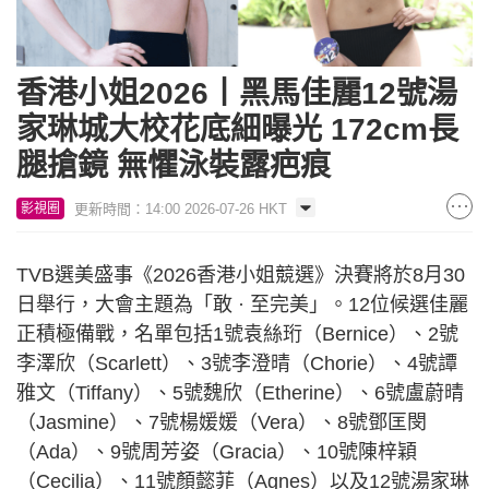
香港小姐2026丨黑馬佳麗12號湯
家琳城大校花底細曝光 172cm長
腿搶鏡 無懼泳裝露疤痕
更新時間：14:00 2026-07-26 HKT
影視圈
TVB選美盛事《2026香港小姐競選》決賽將於8月30
日舉行，大會主題為「敢 · 至完美」。12位候選佳麗
正積極備戰，名單包括1號袁絲珩（Bernice）、2號
李澤欣（Scarlett）、3號李澄晴（Chorie）、4號譚
雅文（Tiffany）、5號魏欣（Etherine）、6號盧蔚晴
（Jasmine）、7號楊媛媛（Vera）、8號鄧匡閔
（Ada）、9號周芳姿（Gracia）、10號陳梓穎
（Cecilia）、11號顏懿菲（Agnes）以及12號湯家琳