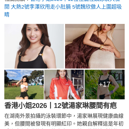
閱 大熱2號李澤欣甩走小肚腩 5號魏欣傲人上圍超吸
睛
+17
香港小姐2026丨12號湯家琳腰間有疤
在湖南外景拍攝的泳裝環節中，湯家琳展現健康曲線
美，但腰間被發現有明顯紅印。她親自解釋這是年初