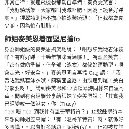
非常自律，就連飛機餐都親自準備，秦冀雯笑言：
「我好聽話架，大家都叫我減吓肥，因為上鏡會好睇
啲。」鍾翠詩則指不擔心拍泳裝鏡頭：「但我都會食
少啲，因為怕有肚腩。」
師姐麥美恩着面堅尼搶fo
身為師姐級的麥美恩搞笑地說：「咁想睇我哋着泳裝
咩？有咩好睇，十幾年前咪着過囉！」馮盈盈笑言：
「都有做啲準備，但全部（泳衣）都係好運動型，唔
會走光，好安全。」麥美恩聞言再搞 Gag 謂：「我
帶咗我媽套泳衣嚟，簡稱面堅尼，由頭遮到尾，美白
好緊要呀！」講到麥美恩和12號鍾翠詩同樣來自溫哥
華，問到有否經驗分享給師妹？麥美恩說：「其實我
已經變咗一個港女，你（Tracy）
Feel 唔 Feel 到我仲有溫哥華特質？」12號鍾翠詩本
來想向師姐笠高帽：「有（溫哥華特質）呀，就係好
多嘢講，可以有好多話題，呢樣好好。」但卻被其餘