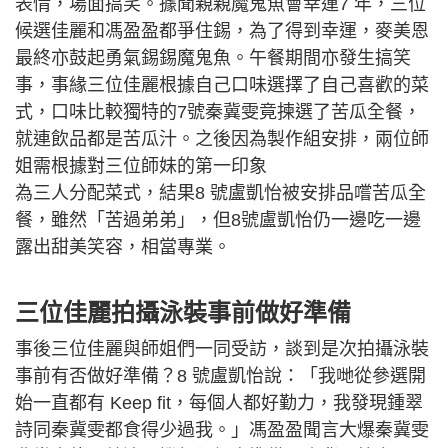
表情，場面搞笑。據聞親親魔鬼魚會幸運7 年，三位
候選佳麗和馮盈盈都爭住錫，為了得到幸運，麥美恩
最終亦鼓起勇氣錫錫魔鬼魚。午餐期間亦發生搞笑
事，事緣三位佳麗根據自己口味選擇了自己喜歡的菜
式，口味比較獨特的7號秦冀雯竟揀選了苦瓜全餐，
就連飲品都是苦瓜汁。之後因為製作組安排，兩位師
姐需根據對三位師妹的第一印象
為三人分配菜式，結果8 號盧凱怡被安排品嚐苦瓜全
餐，雖然「苦過弟弟」，但8號盧凱怡仍一邊吃一邊
露出甜美笑容，相當專業。
三位佳麗拍攝泳裝事前做好準備
事後三位佳麗與師姐們一同受訪，談到是次拍攝泳裝
事前有否做好準備？8 號盧凱怡說：「我哋從參選開
始一直都有 Keep fit，每個人都好勤力，我發現鍾翠
詩同秦冀雯都食得少過我。」馮盈盈聞言大爆秦冀雯