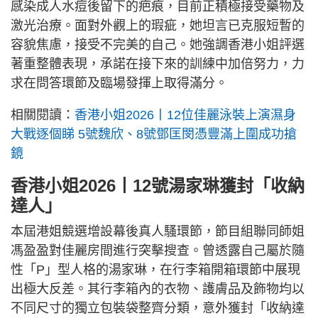
感染成人水痘後留下的疤痕，目前正積極接受藥物及
激光治療。面對外觀上的瑕疵，她坦言已克服短暫的
容貌焦慮，接受不完美的自己。她強調香港小姐評選
著重整體表現，承諾在接下來的訓練中加倍努力，力
求在問答環節及臨場發揮上取得滿分。
相關閱讀：
香港小姐2026丨12位佳麗泳裝上演濕身
大戰逐個睇 5號魏欣、8號鄧匡閔憑豐滿上圍成功搶
鏡
香港小姐2026丨12號湯家琳獲封「收納
達人」
本屆港姐競選增設幕後真人騷環節，節目組聯同師姐
馮盈盈對佳麗房間進行突擊搜查。曾透露自己屬於隨
性「P」型人格的湯家琳，在行李箱開箱環節中展現
出極大反差。其行李箱內的衣物、護膚品及飾物均以
不同尺寸的獨立包裝袋整齊分類，意外獲封「收納達