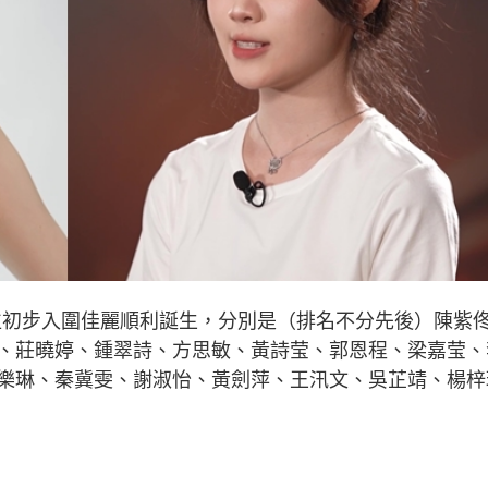
5位初步入圍佳麗順利誕生，分別是（排名不分先後）陳紫
、莊曉婷、鍾翠詩、方思敏、黃詩莹、郭恩程、梁嘉莹、
樂琳、秦冀雯、謝淑怡、黃劍萍、王汛文、吳芷靖、楊梓