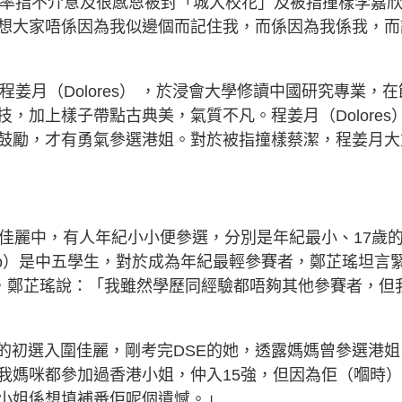
）坦率指不介意及很感恩被封「城大校花」及被指撞樣李嘉
想大家唔係因為我似邊個而記住我，而係因為我係我，而
程姜月（Dolores） ，於浸會大學修讀中國研究專業，在
，加上樣子帶點古典美，氣質不凡。程姜月（Dolores
鼓勵，才有勇氣參選港姐。對於被指撞樣蔡潔，程姜月大
圍佳麗中，有人年紀小小便參選，分別是年紀最小、17歲
oyo）是中五學生，對於成為年紀最輕參賽者，鄭芷瑤坦言
氣，鄭芷瑤說：「我雖然學歷同經驗都唔夠其他參賽者，但
最輕的初選入圍佳麗，剛考完DSE的她，透露媽媽曾參選港姐
我媽咪都參加過香港小姐，仲入15強，但因為佢（嗰時
小姐係想填補番佢呢個遺憾。」