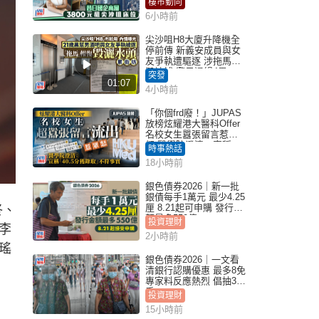
樓市動向
6小時前
尖沙咀H8大廈升降機全
停前傳 新義安成員與女
友爭執遭驅逐 涉拖馬刑
毀被捕 警另通緝4男
突發
01:07
4小時前
「你個frd廢！」JUPAS
放榜炫耀港大醫科Offer
名校女生囂張留言惹眾
怒 醫學院澄清：宣稱
時事熱話
「40.5分獲錄取」不符事
18小時前
實｜Juicy叮
銀色債券2026｜新一批
銀債每手1萬元 最少4.25
厘 8.21起可申購 發行金
佟、
額最多550億
投資理財
李
2小時前
瑤
銀色債券2026｜一文看
清銀行認購優惠 最多8免
專家料反應熱烈 倡抽30
手
投資理財
15小時前