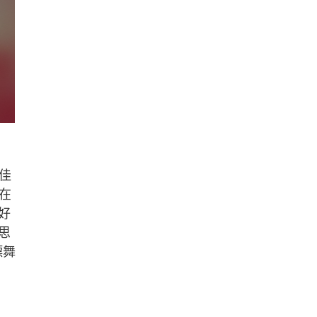
佳
在
好
思
標舞