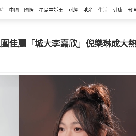
時
中國
國際
星島申訴王
財經
地產
生活
健康
教
步入圍佳麗「城大李嘉欣」倪樂琳成大熱