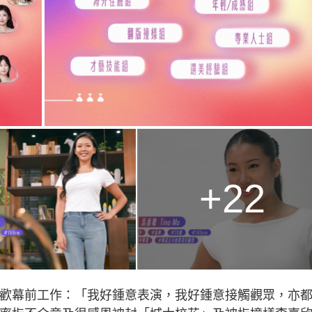
+22
很喜歡幕前工作：「我好鍾意表演，我好鍾意接觸觀眾，亦