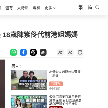
繁
简
育
體育
大灣區
專欄
更多
 18歲陳紫佟代前港姐媽媽
最Hit
謝偉俊夫婦擬效法蔡瀾
｜周顯
投資理財
6小時前
40歲港漂棄百萬年薪來
港做保險 昔日國企高層
3800元租尖沙咀床位｜
租盤Million