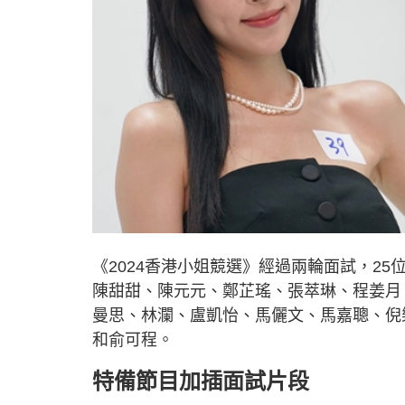
《2024香港小姐競選》經過兩輪面試，2
陳甜甜、陳元元、鄭芷瑤、張萃琳、程姜月
曼思、林瀾、盧凱怡、馬儷文、馬嘉聰、倪
和俞可程。
特備節目加插面試片段