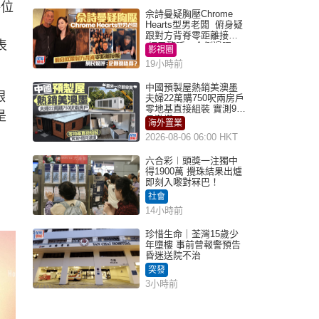
每位
佘詩曼疑胸壓Chrome
Hearts型男老闆 俯身疑
跟對方背脊零距離接觸
表
網民驚呼：企側邊唔
影視圈
得？
19小時前
中國預製屋熱銷美澳墨
銀
夫婦22萬購750呎兩房戶
零地基直接組裝 實測9個
是
月激讚
海外置業
2026-08-06 06:00 HKT
六合彩︱頭獎一注獨中
得1900萬 攪珠結果出爐
即刻入嚟對冧巴！
社會
14小時前
珍惜生命｜荃灣15歲少
年墮樓 事前曾報警預告
昏迷送院不治
突發
3小時前