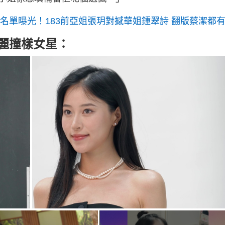
麗名單曝光！183前亞姐張玥對撼華姐鍾翠詩 翻版蔡潔都
佳麗撞樣女星：