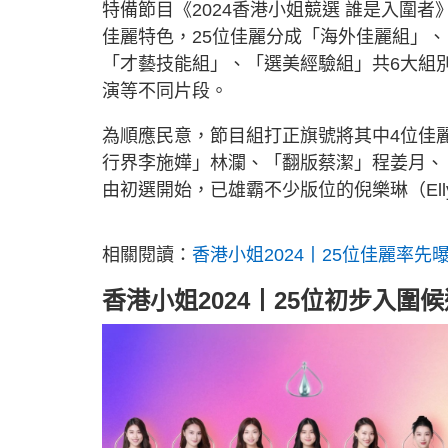
特備節目《2024香港小姐競選 誰是入圍
佳麗特色，25位佳麗分成「海外佳麗組」
「才藝技能組」、「選美經驗組」共6大組
演等不同片段。
為順應民意，節目組打正旗號將其中4位佳
行界李施嬅」林瀾、「翻版蔡潔」程姜月、「
由初選開始，已雄霸不少版位的倪樂琳（Ell
相關閱讀：
香港小姐2024丨25位佳麗率
香港小姐2024丨25位初步入圍