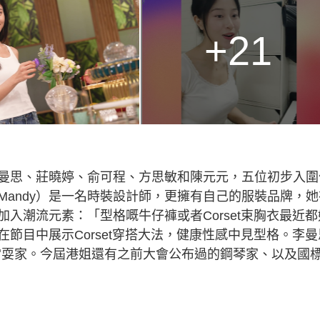
+21
曼思、莊曉婷、俞可程、方思敏和陳元元，五位初步入圍
andy）是一名時裝設計師，更擁有自己的服裝品牌，她
入潮流元素：「型格嘅牛仔褲或者Corset束胸衣最近都
節目中展示Corset穿搭大法，健康性感中見型格。李曼
相當耍家。今屆港姐還有之前大會公布過的鋼琴家、以及國