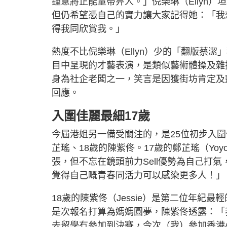
鍾意將正能量帶畀人。」倪樂琳（Ellyn
但仍希望憑自己的實力讓大家記得她：「我
得我同欣賞我。」
熱度不比倪樂琳（Ellyn）少的「翻版蔡潔」
目中呈現的才藝表演，是類似藝術體操及雜技
身為社企老闆之一，笑言是因獲街坊肯定及
回應。
入圍佳麗最細17歲
今屆港姐另一備受關注的，是25位初步入
芷瑤、18歲的陳紫佟。17歲的鄭芷瑤（Y
張，但不忘在鏡頭前力Sell優勢為自己打
覺得自己嘅青春同活力可以感染更多人！」
18歲的陳紫佟（Jessie）是第二位年紀
是次報名打算為媽媽圓夢，陳紫佟透露：「
去留學冇參加到決賽，今次（我）參加香港