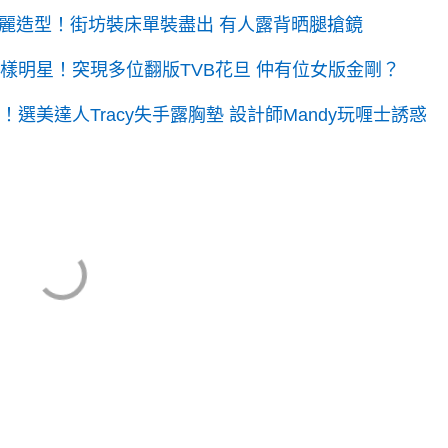
麗造型！街坊裝床單裝盡出 有人露背晒腿搶鏡
撞樣明星！突現多位翻版TVB花旦 仲有位女版金剛？
選美達人Tracy失手露胸墊 設計師Mandy玩喱士誘惑