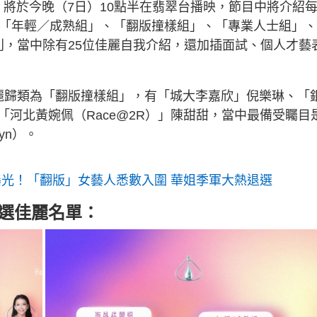
者》將於今晚（7日）10點半在翡翠台播映，節目中將介紹
、「年輕／成熟組」、「翻版撞樣組」、「專業人士組」、
別，當中除有25位佳麗自我介紹，還加插面試、個人才藝
麗歸類為「翻版撞樣組」，有「城大李嘉欣」倪樂琳、「
河北黃婉佩（Race@2R）」陳甜甜，當中最備受矚目
yn）。
先曝光！「翻版」女藝人悉數入圍 華姐季軍大熱退選
候選佳麗名單：