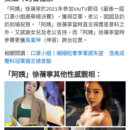
「阿姨」徐蒨寧於2021年參加ViuTV節目《最後一屆
口罩小姐選舉總決賽》，獲得亞軍，老公、囡囡及奶
奶到場祝賀。「阿姨」徐蒨寧當時直言得獎是意料之
外，又感謝女兒及老公支持，而「阿姨」徐蒨寧當時
參賽更獲
吳業坤
（坤哥）跨台拉票。
相關閱讀：
口罩小姐丨細細粒奪季軍感失望 浩南成
雙料冠軍揚言請食飯
「阿姨」徐蒨寧其他性感靚相：