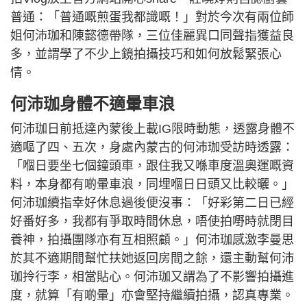
普通：「普通嘅煎蛋我都識嘅！」對於今次有兩位師
姐何沛珈和陳懿德帶隊，三位佳麗異口同聲指獲益良
多，並謂學了不少上鏡拍攝技巧和如何放鬆緊張心
情。
何沛珈身體不適暈車浪
何沛珈日前抵達內蒙後上載IG限時動態，透露身體不
適嘔了四、五次，身處內蒙古的何沛珈受訪時透露：
「嗰日要坐七個鐘頭車，跟住我又喺車度溫奧運嘅資
料，本身都有啲暈車浪，同埋嗰日日頭又比較曬。」
何沛珈續指幸好休息過後便沒事：「好彩第二日已經
好番好多，我都有爭取時間休息，唔使拍嘢時就閉目
養神，拍攝團隊亦有互相照顧。」何沛珈感激李曼思
於其不適期間幫忙扶她返回房間之餘，還主動幫何沛
珈拎行李，相當貼心。何沛珈又謂為了不影響拍攝進
度，就算「有啲暈」亦會堅持繼續拍攝，認真專業。