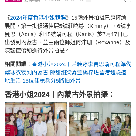
《
2024年度香港小姐競選
》15強外景拍攝已經陸續
展開，第一批候選佳麗5號莊曉婷（Kimmy）、6號李
曼思（Adria）和15號俞可程（Kanis）於7月17日已
出發到內蒙古，並由兩位師姐何沛珈（Roxanne）及
陳懿德帶領進行外景拍攝。
相關閱讀
：
香港小姐2024丨莊曉婷李曼思俞可程準備
禦寒衣物到內蒙古 陳甜甜梁嘉莹楊梓瑤留港體驗道
地生活 15位佳麗兵分5路拍外景
香港小姐2024丨內蒙古外景拍攝：