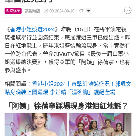
更新時間：19:00 2024-09-16 HKT
即時娛樂
《
香港小姐競選2024
》昨晚（15日）在將軍澳電視
廣播城舉行並圓滿結束，應屆港姐三甲已經出爐。昨
日在紅地氈上，歷年港姐盛裝輪流現身，當中竟然有
一位跨台代表，曾參加ViuTV節目《最後一屆口罩小
姐選舉總決賽》，獲得亞軍的「阿姨」徐蒨寧，也有
參與盛事。
相關閱讀：
香港小姐2024丨直擊紅地氈盛況！郭珮文
貼身晚裝上圍逼爆 李芷晴「湯碗胸」靚絕全場
「阿姨」徐蒨寧踩場現身港姐紅地氈？