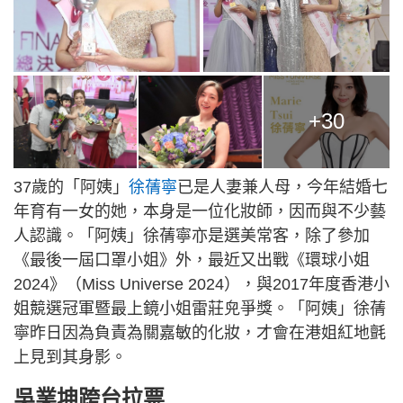
+30
37歲的「阿姨」
徐蒨寧
已是人妻兼人母，今年結婚七
年育有一女的她，本身是一位化妝師，因而與不少藝
人認識。「阿姨」徐蒨寧亦是選美常客，除了參加
《最後一屆口罩小姐》外，最近又出戰《環球小姐
2024》（Miss Universe 2024），與2017年度香港小
姐競選冠軍暨最上鏡小姐雷莊𠒇爭獎。「阿姨」徐蒨
寧昨日因為負責為關嘉敏的化妝，才會在港姐紅地氈
上見到其身影。
吳業坤跨台拉票