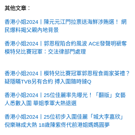
其他文章
：
香港小姐2024丨陳元元江門拉票送海鮮涉賄選！ 網
民爆料揭父親內地背景
香港小姐2024丨郭恩程陷合約風波 ACE發聲明褫奪
模特兒比賽冠軍：交法律部門處理
香港小姐2024丨模特兒比賽冠軍郭恩程食兩家茶禮？
疑隱瞞TVB另有合約 搏入圍隨時撻Q
香港小姐2024丨25位佳麗率先曝光！「翻版」女藝
人悉數入圍 華姐季軍大熱退選
香港小姐2024丨25位初步入圍佳麗「城大李嘉欣」
倪樂琳成大熱 18歲陳紫佟代前港姐媽媽圓夢