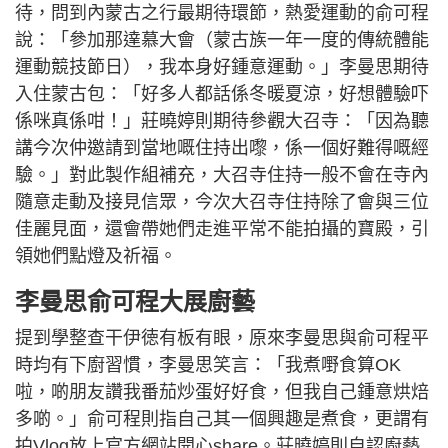
待，問到內蒙古之行最期待環節，熱愛運動的俞可程
說：「參加那達慕大會（蒙古族一年一度的傳統體能
運動競技節日），我本身好鍾意運動。」李曼思期待
入住蒙古包：「好多人都話係冬暖夏涼，好想體驗吓
係咪真係咁！」莊曉婷則期待參觀大召寺：「因為聽
講今次仲邀請到當地嘅住持出嚟，係一個好難得嘅經
驗。」對此製作組補充，大召寺住持一般不會在寺內
隨意走動及接見信眾，今次大召寺住持除了會與三位
佳麗見面，還會帶她們走進平常不能拍攝的寶殿，引
領她們點燈及祈福。
李曼思俞可程大展廚藝
提到學整查干伊徳有板有眼，原來李曼思與俞可程平
時均有下廚習慣，李曼思笑言：「我煮嘢食算OK
啦，啲朋友讚我番茄炒蛋好好食，但我自己鍾意烘焙
多啲。」俞可程則指自己其一個興趣是煮食，更謂有
拍Vlog放上官方網站開心share。莊曉婷則自認廚藝