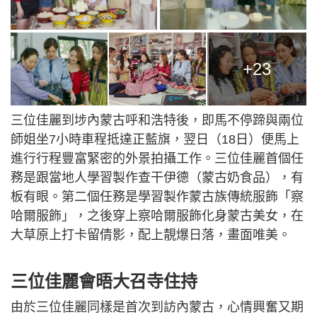
+23
三位佳麗到埗內蒙古呼和浩特後，即馬不停蹄與兩位
師姐坐7小時車程抵達正藍旗，翌日（18日）便馬上
進行行程豐富緊密的外景拍攝工作。三位佳麗首個任
務是跟當地人學習製作查干伊德（蒙古奶食品），有
板有眼。第二個任務是學習製作蒙古族傳統服飾「察
哈爾服飾」，之後穿上察哈爾服飾化身蒙古美女，在
大草原上打卡留倩影，配上靚爆日落，畫面唯美。
三位佳麗會晤大召寺住持
由於三位佳麗同樣是首次到訪內蒙古，心情興奮又期