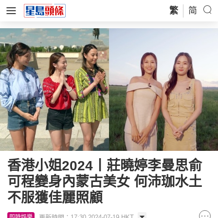
繁
简
香港小姐2024丨莊曉婷李曼思俞
可程變身內蒙古美女 何沛珈水土
不服獲佳麗照顧
更新時間：17:30 2024-07-19 HKT
即時娛樂