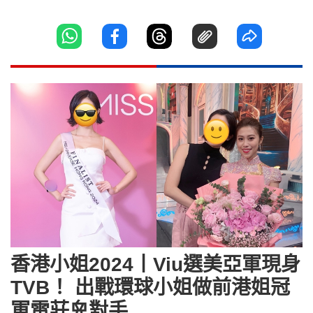
香港小姐2024丨Viu選美亞軍現身
TVB！ 出戰環球小姐做前港姐冠
軍雷莊𠒇對手