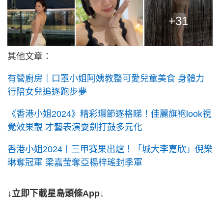
+31
其他文章：
有營廚房｜口罩小姐阿姨教整可愛兒童美食 身體力
行陪女兒追逐跑步夢
《香港小姐2024》精彩環節逐格睇！佳麗旗袍look視
覺效果靚 才藝表演耍劍打鼓多元化
香港小姐2024丨三甲賽果出爐！「城大李嘉欣」倪樂
琳奪冠軍 梁嘉莹奪亞楊梓瑤封季軍
↓立即下載星島頭條App↓