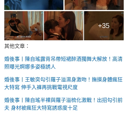
+35
其他文章：
婚後事丨陳自瑤露背吊帶短裙醉酒獨舞大解放！高清
照曝光婀娜多姿極誘人
婚後事丨王敏奕勾引羅子溢濕身激吻！撫摸身體瘋狂
大特寫 伸手入褲再挑戰電視尺度
婚後事丨陳自瑤半裸與羅子溢梳化激戰！出招勾引前
夫 身材被瘋狂大特寫誘惑度十足