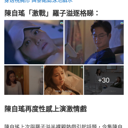
身透視胸形 與黎諾懿泳池戲水
陳自瑤「激戰」羅子溢逐格睇：
+30
陳自瑤再度性感上演激情戲
陳自瑤上次與羅子溢半裸親熱戲引起話題，今集陳自