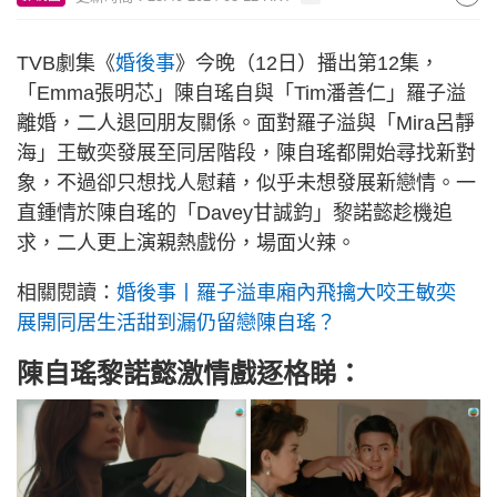
TVB劇集《
婚後事
》今晚（12日）播出第12集，
「Emma張明芯」陳自瑤自與「Tim潘善仁」羅子溢
離婚，二人退回朋友關係。面對羅子溢與「Mira呂靜
海」王敏奕發展至同居階段，陳自瑤都開始尋找新對
象，不過卻只想找人慰藉，似乎未想發展新戀情。一
直鍾情於陳自瑤的「Davey甘誠鈞」黎諾懿趁機追
求，二人更上演親熱戲份，場面火辣。
相關閱讀：
婚後事丨羅子溢車廂內飛擒大咬王敏奕
展開同居生活甜到漏仍留戀陳自瑤？
陳自瑤黎諾懿激情戲逐格睇：