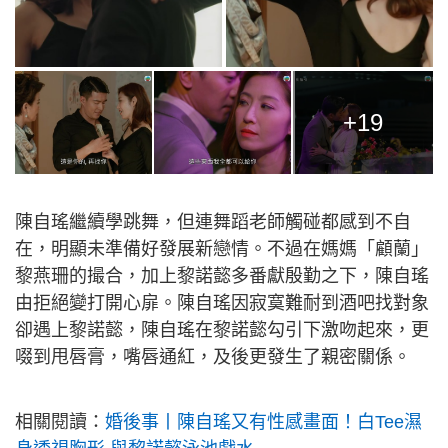
+19
陳自瑤繼續學跳舞，但連舞蹈老師觸碰都感到不自
在，明顯未準備好發展新戀情。不過在媽媽「顧蘭」
黎燕珊的撮合，加上黎諾懿多番獻殷勤之下，陳自瑤
由拒絕變打開心扉。陳自瑤因寂寞難耐到酒吧找對象
卻遇上黎諾懿，陳自瑤在黎諾懿勾引下激吻起來，更
啜到甩唇膏，嘴唇通紅，及後更發生了親密關係。
相關閱讀：
婚後事丨陳自瑤又有性感畫面！白Tee濕