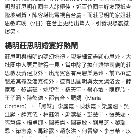
明與莊思明在圈中人緣極佳，近百位圈中好友飛抵吉
隆坡到賀，陣容堪比電視台台慶。而莊思明的家姐莊
思敏昨晚（2日）在台上更語出驚人，引發現場震撼
爆笑。
楊明莊思明婚宴好熱鬧
莊思明與楊明的夢幻婚禮，現場細節盡顯心思外，大
批圈中人更是難得一見，當中除了擔任婚禮司儀的莊
思敏及黃建東外，出席賓客有高層樂易玲、前TVB監
製戚其義及潘嘉德外，還有馬國明與太太湯洛雯、薛
家燕、黎諾懿、姚瑩瑩、羅天宇、樊亦敏、陳庭欣、
王子涵、陳懿德、邵音音、肥媽（Maria
Cordero）、「黑妹」李麗霞、陳秋霞、梁麗翹、吳
沚默、譚嘉儀、林鈺洧、鄺潔楹、彭慧中、張美妮、
張慧儀、楊卓娜、關禮傑、關嘉敏、劉晨芝、黎瑞
恩、衛志豪、馬蹄露、趙永洪、何晉樂、李忠希，以