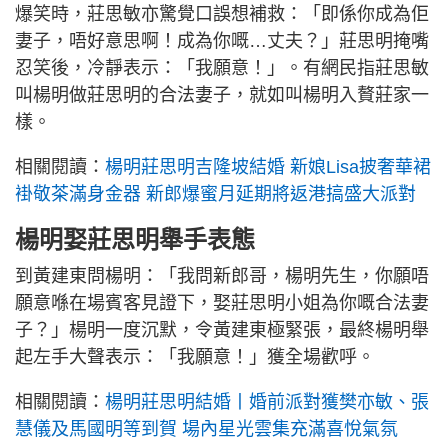
爆笑時，莊思敏亦驚覺口誤想補救：「即係你成為佢
妻子，唔好意思啊！成為你嘅…丈夫？」莊思明掩嘴
忍笑後，冷靜表示：「我願意！」。有網民指莊思敏
叫楊明做莊思明的合法妻子，就如叫楊明入贅莊家一
樣。
相關閱讀：
楊明莊思明吉隆坡結婚 新娘Lisa披奢華裙
褂敬茶滿身金器 新郎爆蜜月延期將返港搞盛大派對
楊明娶莊思明舉手表態
到黃建東問楊明：「我問新郎哥，楊明先生，你願唔
願意喺在場賓客見證下，娶莊思明小姐為你嘅合法妻
子？」楊明一度沉默，令黃建東極緊張，最終楊明舉
起左手大聲表示：「我願意！」獲全場歡呼。
相關閱讀：
楊明莊思明結婚丨婚前派對獲樊亦敏、張
慧儀及馬國明等到賀 場內星光雲集充滿喜悅氣氛