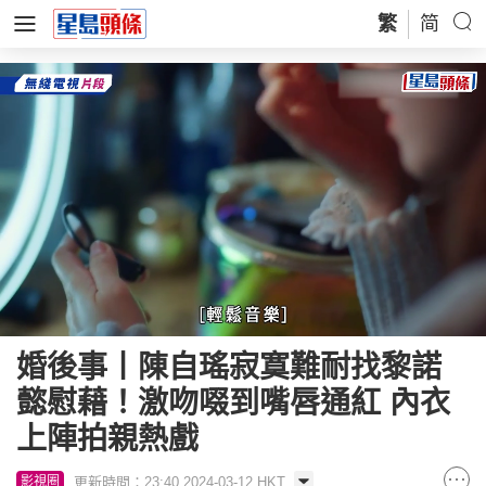
繁
简
Loaded
:
Unmute
61.28%
婚後事丨陳自瑤寂寞難耐找黎諾
懿慰藉！激吻啜到嘴唇通紅 內衣
上陣拍親熱戲
更新時間：23:40 2024-03-12 HKT
影視圈