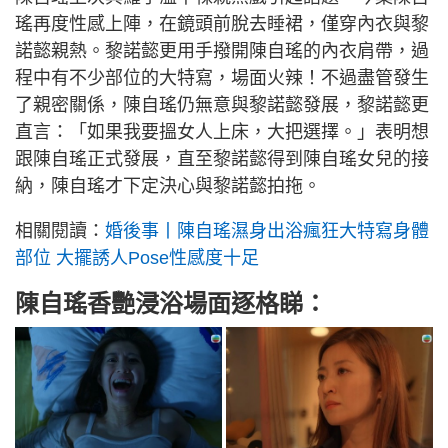
瑤再度性感上陣，在鏡頭前脫去睡裙，僅穿內衣與黎
諾懿親熱。黎諾懿更用手撥開陳自瑤的內衣肩帶，過
程中有不少部位的大特寫，場面火辣！不過盡管發生
了親密關係，陳自瑤仍無意與黎諾懿發展，黎諾懿更
直言：「如果我要搵女人上床，大把選擇。」表明想
跟陳自瑤正式發展，直至黎諾懿得到陳自瑤女兒的接
納，陳自瑤才下定決心與黎諾懿拍拖。
相關閱讀：
婚後事丨陳自瑤濕身出浴瘋狂大特寫身體
部位 大擺誘人Pose性感度十足
陳自瑤香艷浸浴場面逐格睇：