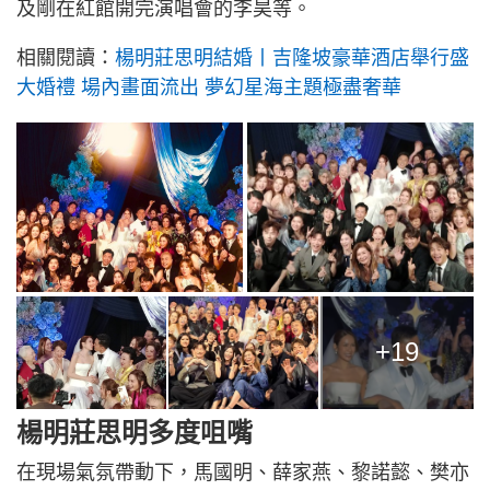
及剛在紅館開完演唱會的李昊等。
相關閱讀：
楊明莊思明結婚丨吉隆坡豪華酒店舉行盛
大婚禮 場內畫面流出 夢幻星海主題極盡奢華
+19
楊明莊思明多度咀嘴
在現場氣氛帶動下，馬國明、薛家燕、黎諾懿、樊亦