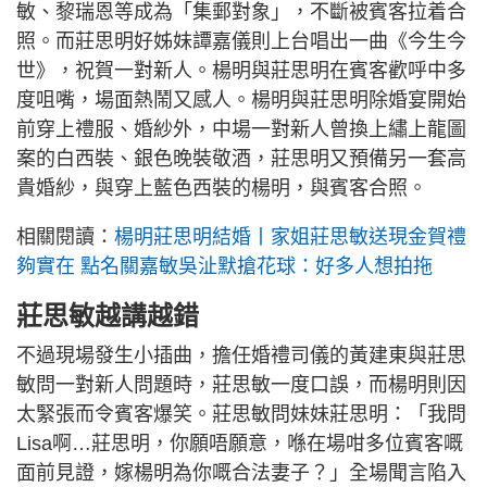
敏、黎瑞恩等成為「集郵對象」，不斷被賓客拉着合
照。而莊思明好姊妹譚嘉儀則上台唱出一曲《今生今
世》，祝賀一對新人。楊明與莊思明在賓客歡呼中多
度咀嘴，場面熱鬧又感人。楊明與莊思明除婚宴開始
前穿上禮服、婚紗外，中場一對新人曾換上繡上龍圖
案的白西裝、銀色晚裝敬酒，莊思明又預備另一套高
貴婚紗，與穿上藍色西裝的楊明，與賓客合照。
相關閱讀：
楊明莊思明結婚丨家姐莊思敏送現金賀禮
夠實在 點名關嘉敏吳沚默搶花球：好多人想拍拖
莊思敏越講越錯
不過現場發生小插曲，擔任婚禮司儀的黃建東與莊思
敏問一對新人問題時，莊思敏一度口誤，而楊明則因
太緊張而令賓客爆笑。莊思敏問妹妹莊思明：「我問
Lisa啊…莊思明，你願唔願意，喺在場咁多位賓客嘅
面前見證，嫁楊明為你嘅合法妻子？」全場聞言陷入