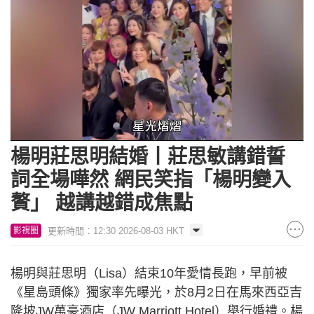
Loaded
:
Unmute
62.60%
楊明莊思明結婚丨莊思敏講錯誓
詞全場嘩然 網民笑指「楊明變入
贅」 越講越錯成焦點
更新時間：12:30 2026-08-03 HKT
影視圈
楊明與莊思明（Lisa）結束10年愛情長跑，早前被
《星島頭條》獨家率先曝光，於8月2日在馬來西亞吉
隆坡JW萬豪酒店（JW Marriott Hotel）舉行婚禮。楊