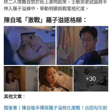
終二人情難自禁於街上激吻起來，王敏奕更試圖將手
伸入羅子溢褲中，舉動明顯挑戰電視尺度。
陳自瑤「激戰」羅子溢逐格睇：
+30
其他文章
：
婚後事丨陳自瑤半裸與羅子溢梳化激戰！出招勾引前