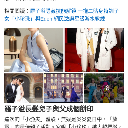
相關閱讀：
羅子溢隱藏技能解鎖 一拖二貼身特訓子
女「小珍珠」與Eden 網民激讚星級游水教練
+18
羅子溢長髮兒子與父成個餅印
這次的「小漁夫」體驗，無疑是炎炎夏日中，「放
電」的最佳親子活動。家姐「小珍珠」越大越標緻，