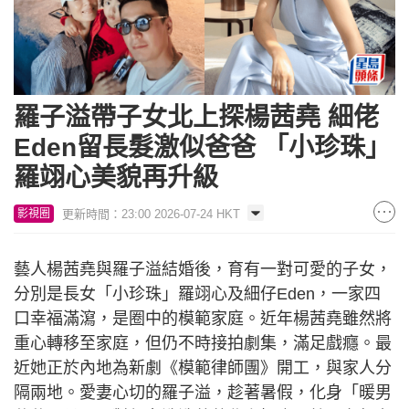
羅子溢帶子女北上探楊茜堯 細佬
Eden留長髮激似爸爸 「小珍珠」
羅翊心美貌再升級
更新時間：23:00 2026-07-24 HKT
影視圈
藝人楊茜堯與羅子溢結婚後，育有一對可愛的子女，
分別是長女「小珍珠」羅翊心及細仔Eden，一家四
口幸福滿瀉，是圈中的模範家庭。近年楊茜堯雖然將
重心轉移至家庭，但仍不時接拍劇集，滿足戲癮。最
近她正於內地為新劇《模範律師團》開工，與家人分
隔兩地。愛妻心切的羅子溢，趁著暑假，化身「暖男