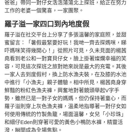
爸爸」帶同一對仔女浩浩蕩蕩北上探班，給正在努力
工作的老婆一個驚喜，一家團聚。
羅子溢一家四口到內地度假
羅子溢在社交平台上分享了多張溫馨的家庭照，並甜
蜜留言：「暑假最緊要好玩！我哋一齊去探媽咪，睇
吓媽咪笑得幾開心！」從照片可見，久未見面的楊茜
堯看到老公和一對寶貝仔女，臉上掛著燦爛幸福的笑
容，可見這次探班之旅對她來說是最大的充電。其後
一家人去到度假村，換上防水漁夫裝，在及膝的水池
中進行「小漁夫」親子體驗。相中所見，楊茜堯身穿
鮮豔的粉紅色漁夫褲，興奮地對著鏡頭舉起V字手
勢，雖然已是一對子女的媽媽，但仍保持著童心，而
羅子溢則穿上灰色漁夫褲，溫柔地指導著一對仔女如
何使用傳統的竹製魚籠，場面溫馨，女兒「小珍珠」
和細仔Eden則穿著可愛的黃色小鴨防水褲，精靈活
潑，瞬間成為全場焦點。