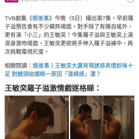
TVB劇集《
婚後事
》今晚（5日）播出第7集，早前羅
子溢預告會有不少親熱場面，對手除了有陳自瑤外，
更有演「小三」的王敏奕！今集羅子溢與王敏奕上演
濕身激吻場面，王敏奕更欲將手伸入羅子溢褲中，再
次挑戰電視尺度。
相關閱讀：
婚後事丨王敏奕大露背現誘惑表情姣味十
足 對鏡頭拋媚眼一原因「蕩婦感」濃？
王敏奕羅子溢激情戲逐格睇：