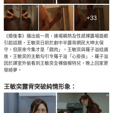
+33
《婚後事》播出逾一周，連場親熱及性感裸露場面都
引起話題，王敏奕日前於劇中半露背網民大呻太保
守，但原來今集才是「戲肉」。王敏奕與羅子溢結識
後，王敏奕的主動勾引令羅子溢「心掛掛」，羅子溢
因於課室外偷看到王敏奕全裸做模特兒，晚上回家更
發綺夢。
王敏奕露背突破純情形象：