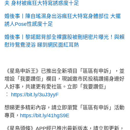
夫 身材被瘋狂大特寫誘惑度十足
婚後事丨陳自瑤濕身出浴瘋狂大特寫身體部位 大擺
誘人Pose性感度十足
婚後事丨黎諾懿背部全裸露股被刪絕密片曝光！與賴
慰玲鴛鴦浸浴 睇到網民面紅耳熱
《星島申訴王》已推出全新項目「區區有申訴」，並
增設「我要讚佢」欄目，現誠邀市民投稿讚揚身邊好
人好事，共建更有愛社區。立即「我要讚佢」
︰
https://bit.ly/3uJ3yyF
想睇更多精彩內容，請立即瀏覽「區區有申訴」活動
專頁，
https://bit.ly/41hgS9E
《星島頭條》APP經已推出最新版本，請立即更新，