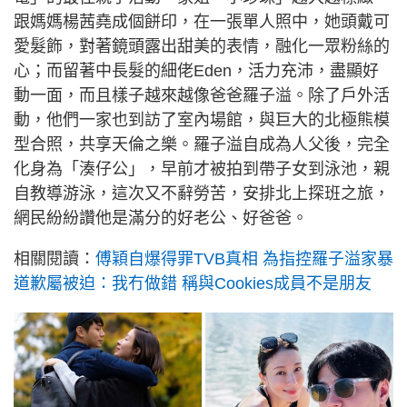
跟媽媽楊茜堯成個餅印，在一張單人照中，她頭戴可
愛髮飾，對著鏡頭露出甜美的表情，融化一眾粉絲的
心；而留著中長髮的細佬Eden，活力充沛，盡顯好
動一面，而且樣子越來越像爸爸羅子溢。除了戶外活
動，他們一家也到訪了室內場館，與巨大的北極熊模
型合照，共享天倫之樂。羅子溢自成為人父後，完全
化身為「湊仔公」，早前才被拍到帶子女到泳池，親
自教導游泳，這次又不辭勞苦，安排北上探班之旅，
網民紛紛讚他是滿分的好老公、好爸爸。
相關閱讀：
傅穎自爆得罪TVB真相 為指控羅子溢家暴
道歉屬被迫：我冇做錯 稱與Cookies成員不是朋友