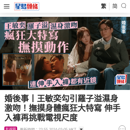
繁
简
婚後事丨王敏奕勾引羅子溢濕身
激吻！撫摸身體瘋狂大特寫 伸手
入褲再挑戰電視尺度
更新時間：23:55 2024-03-05 HKT
影視圈