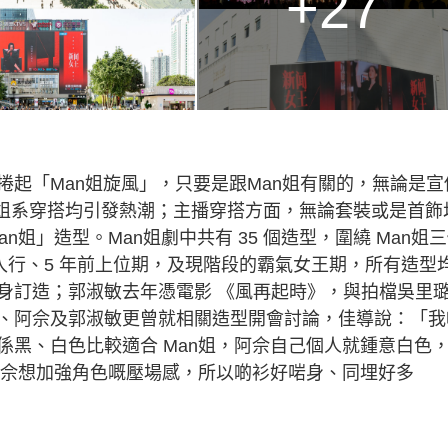
+27
起「Man姐旋風」，只要是跟Man姐有關的，無論是宣
an姐系穿搭均引發熱潮；主播穿搭方面，無論套裝或是首飾
姐」造型。Man姐劇中共有 35 個造型，圍繞 Man姐
剛入行、5 年前上位期，及現階段的霸氣女王期，所有造型
身訂造；郭淑敏去年憑電影 《風再起時》，與拍檔吳里
、阿佘及郭淑敏更曾就相關造型開會討論，佳導說：「我
係黑、白色比較適合 Man姐，阿佘自己個人就鍾意白色
阿佘想加強角色嘅壓場感，所以啲衫好啱身、同埋好多