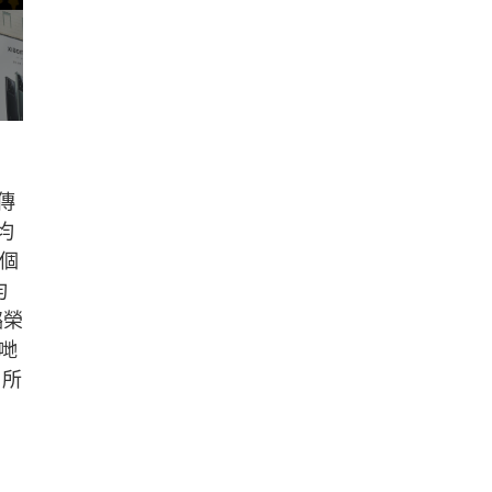
傳
均
三個
均
璐榮
哋
，所