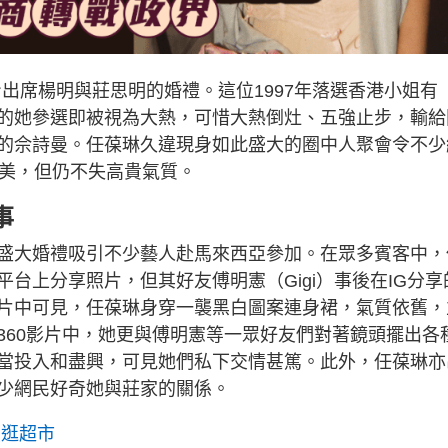
現身出席楊明與莊思明的婚禮。這位1997年落選香港小姐有
的她參選即被視為大熱，可惜大熱倒灶、五強止步，輸給
的佘詩曼。任葆琳久違現身如此盛大的圈中人聚會令不少
健美，但仍不失高貴氣質。
事
盛大婚禮吸引不少藝人赴馬來西亞參加。在眾多賓客中，
台上分享照片，但其好友傅明憲（Gigi）事後在IG分享
片中可見，任葆琳身穿一襲黑白圖案連身裙，氣質依舊，
360影片中，她更與傅明憲等一眾好友們對著鏡頭擺出各
當投入和盡興，可見她們私下交情甚篤。此外，任葆琳亦
少網民好奇她與莊家的關係。
照逛超市