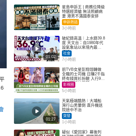
星島申訴王 | 商務位降級
特選經濟艙 無法照顧病
妻 港男不滿國泰安排
申訴熱話
3小時前
破紀錄高溫︱上水錄39.8
度 天文台：自1980年代
設氣象站以來境內最高
紀錄
社會
01:02
7小時前
前TVB女星彭翔翎轉做
全職的士司機 日賺2千指
終有錢買衫扮靚 入行9年
平
被封翻版林夏薇
影視圈
6
5小時前
天氣極端酷熱︱大埔船
灣行山男暈倒 直升機送
會
院途中不治
突發
01:27
1小時前
疑似《愛回家》幕後列