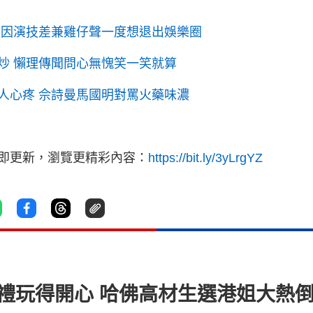
曾因演技差兼雞仔聲一度想退出娛樂圈
炒 懶理傳聞問心無愧笑一笑就算
人心疼 佘詩曼馬國明對罵火藥味濃
立即更新，瀏覽更精彩內容：
https://bit.ly/3yLrgYZ
禮玩得開心 哈佛高材生選港姐大熱倒