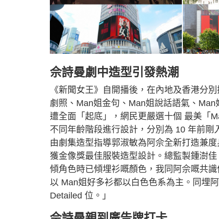
佘詩曼劇中造型引發熱潮
《新聞女王》自開播後，在內地及香港分別捲
劇照、Man姐金句、Man姐說話語氣、M
遭全面「起底」，網民更嚴選十個 最美「Man
不同年齡階段進行設計，分別為 10 年前
由劇集造型指導郭淑敏為阿佘全新打造兼度
獲金像獎最佳服裝造型設計。總監製鍾澍佳
傾角色時已傾埋衫嘅顏色，我同阿佘嘅共識
以 Man姐好多衫都以白色色系為主。同埋
Detailed 位。」
佘詩曼親到廣告牌打卡