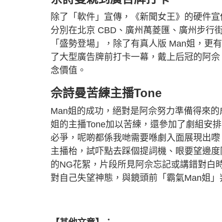
除了「軟件」宣傳，《新聞女王》的硬件宣
分別在北京 CBD、廣州萬菱匯、廣州步
「盛勢登場」，除了有真人版 Man姐，更
了大型廣告牌前打卡一幕，戴上后冠的阿佘
念價值。
佘詩曼苦練主播Tone
Man姐的成功，絕對是阿佘努力準備得來的
姐的主播Tone加以苦練，還參加了劇組安
必爭，呢啲都係我哋需要喺劇入面展現出嚟。
主播枱，試吓點去踩個提詞機、眼要望邊度
的NG花絮，片段所見阿佘忘記或講錯對白
對自己失望神態，與鏡頭前「霸氣Man姐」