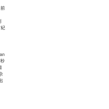
日前
到
有紀
an
分秒
個
佘
出