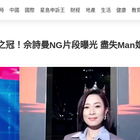
時
中國
國際
星島申訴王
財經
地產
生活
健康
教
冠！佘詩曼NG片段曝光 盡失Man