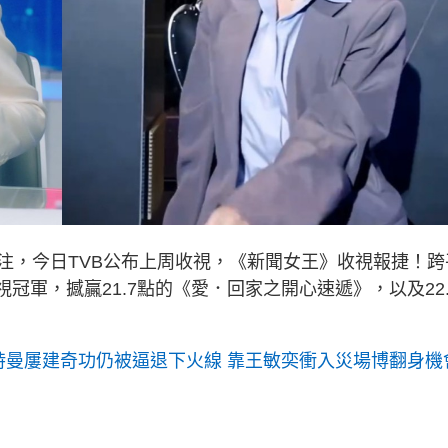
注，今日TVB公布上周收視，《新聞女王》收視報捷！跨
視冠軍，撼贏21.7點的《愛．回家之開心速遞》，以及22.
詩曼屢建奇功仍被逼退下火線 靠王敏奕衝入災場博翻身機