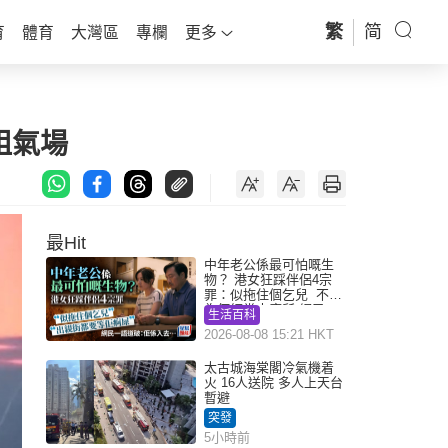
繁
简
育
體育
大灣區
專欄
更多
姐氣場
最Hit
中年老公係最可怕嘅生
物？ 港女狂踩伴侶4宗
罪：似拖住個乞兒 不解
為何經常去廁所 網民一
生活百科
語道破
2026-08-08 15:21 HKT
太古城海棠閣冷氣機着
火 16人送院 多人上天台
暫避
突發
5小時前