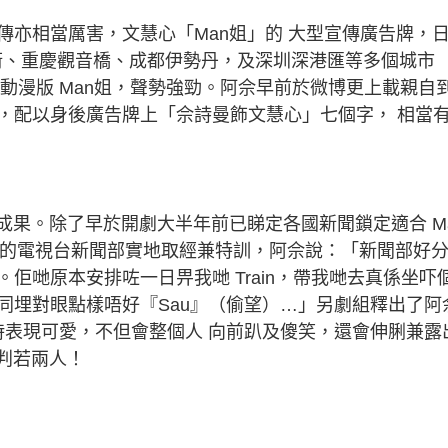
傳亦相當厲害，文慧心「Man姐」的 大型宣傳廣告牌，
行街、重慶觀音橋、成都伊勢丹，及深圳深港匯等多個城市
有動漫版 Man姐，聲勢強勁。阿佘早前於微博更上載親自
，配以身後廣告牌上「佘詩曼飾文慧心」七個字， 相當
成果。除了早於開劇大半年前已睇定各國新聞鎖定適合 M
排的電視台新聞部實地取經兼特訓，阿佘說：「新聞部好
佢哋原本安排咗一日畀我哋 Train，帶我哋去真係坐吓
同埋對眼點樣唔好『Sau』（偷望）…」另劇組釋出了阿
時表現可愛，不但會整個人 向前趴及傻笑，還會伸脷兼露
判若兩人！