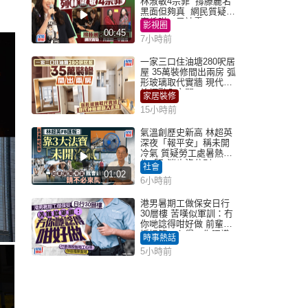
林淑敏4宗罪 撐滕麗名
黑面但夠真 網民質疑：
真係咁一早被雪
影視圈
00:45
7小時前
一家三口住油塘280呎居
屋 35萬裝修間出兩房 弧
形玻璃取代實牆 現代神
枱櫃融入玄關
家居裝修
15小時前
氣溫創歷史新高 林超英
深夜「報平安」稱未開
冷氣 質疑勞工處暑熱警
告「取消也沒分別」
社會
01:02
6小時前
港男暑期工做保安日行
30層樓 苦嘆似軍訓：冇
你哋諗得咁好做 前輩傳
授搵筍工心得：你唔識
時事熱話
揀盤啫｜Juicy叮
5小時前