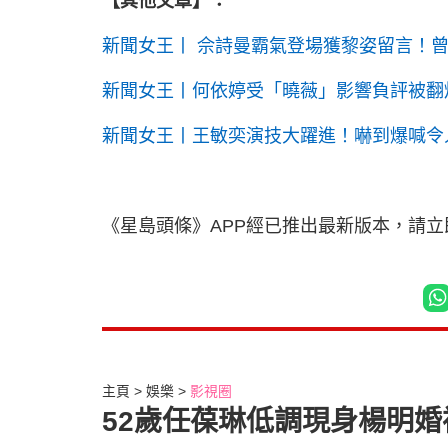
【其他文章】：
新聞女王丨 佘詩曼霸氣登場獲黎姿留言！
新聞女王丨何依婷受「曉薇」影響負評被翻
新聞女王丨王敏奕演技大躍進！嚇到爆喊令
《星島頭條》APP經已推出最新版本，請
主頁
娛樂
影視圈
52歲任葆琳低調現身楊明婚