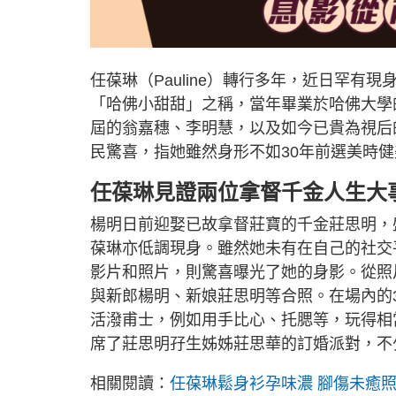
任葆琳（Pauline）轉行多年，近日罕有
「哈佛小甜甜」之稱，當年畢業於哈佛大學
屆的翁嘉穗、李明慧，以及如今已貴為視后
民驚喜，指她雖然身形不如30年前選美時
任葆琳見證兩位拿督千金人生大
楊明日前迎娶已故拿督莊寶的千金莊思明，
葆琳亦低調現身。雖然她未有在自己的社交平
影片和照片，則驚喜曝光了她的身影。從照
與新郎楊明、新娘莊思明等合照。在場內的
活潑甫士，例如用手比心、托腮等，玩得相
席了莊思明孖生姊姊莊思華的訂婚派對，不
相關閱讀：
任葆琳鬆身衫孕味濃 腳傷未癒