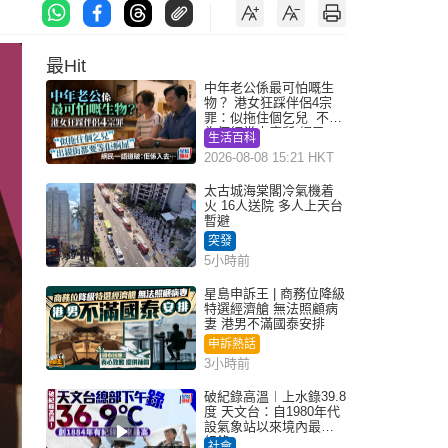
最Hit
中年老公係最可怕嘅生
物？ 港女狂踩伴侶4宗
罪：似拖住個乞兒 不解
為何經常去廁所 網民一
生活百科
語道破
2026-08-08 15:21 HKT
太古城海棠閣冷氣機着
火 16人送院 多人上天台
暫避
突發
5小時前
星島申訴王 | 商務位降級
特選經濟艙 無法照顧病
妻 港男不滿國泰安排
申訴熱話
3小時前
破紀錄高溫︱上水錄39.8
度 天文台：自1980年代
設氣象站以來境內最高
紀錄
社會