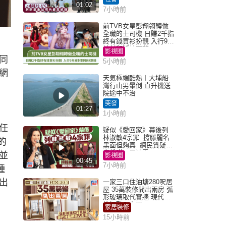
01:02
7小時前
前TVB女星彭翔翎轉做
全職的士司機 日賺2千指
終有錢買衫扮靚 入行9年
被封翻版林夏薇
影視圈
同
5小時前
網
天氣極端酷熱︱大埔船
灣行山男暈倒 直升機送
院途中不治
突發
01:27
1小時前
任
疑似《愛回家》幕後列
林淑敏4宗罪 撐滕麗名
的
黑面但夠真 網民質疑：
真係咁一早被雪
並
影視圈
00:45
7小時前
種
出
一家三口住油塘280呎居
屋 35萬裝修間出兩房 弧
形玻璃取代實牆 現代神
枱櫃融入玄關
家居裝修
15小時前