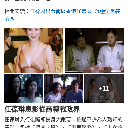
相關閱讀：
任葆琳出戰南區香港仔選區 沉穩全黑裝
落區
+11
任葆琳息影從商轉戰政界
任葆琳入行後隨即投身大銀幕，拍過不少為人熟知的
電影，包括《玻璃之城》、《東京攻略》、《玉女添