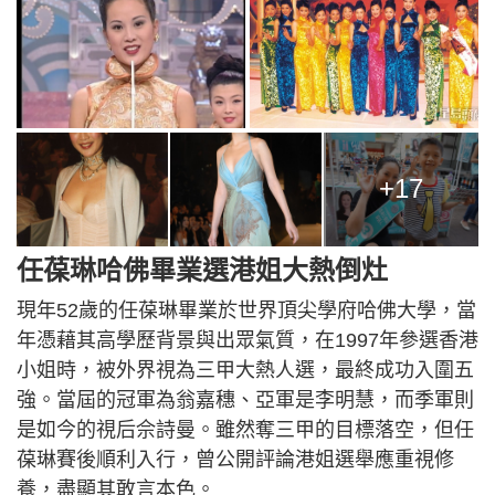
+17
任葆琳哈佛畢業選港姐大熱倒灶
現年52歲的任葆琳畢業於世界頂尖學府哈佛大學，當
年憑藉其高學歷背景與出眾氣質，在1997年參選香港
小姐時，被外界視為三甲大熱人選，最終成功入圍五
強。當屆的冠軍為翁嘉穗、亞軍是李明慧，而季軍則
是如今的視后佘詩曼。雖然奪三甲的目標落空，但任
葆琳賽後順利入行，曾公開評論港姐選舉應重視修
養，盡顯其敢言本色。