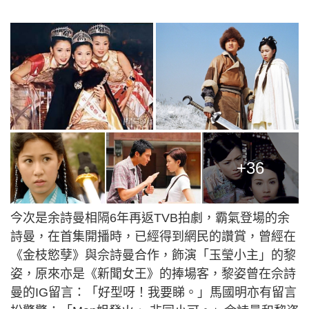
+36
今次是余詩曼相隔6年再返TVB拍劇，霸氣登場的余
詩曼，在首集開播時，已經得到網民的讚賞，曾經在
《金枝慾孽》與佘詩曼合作，飾演「玉瑩小主」的黎
姿，原來亦是《新聞女王》的捧場客，黎姿曾在佘詩
曼的IG留言：「好型呀！我要睇。」馬國明亦有留言