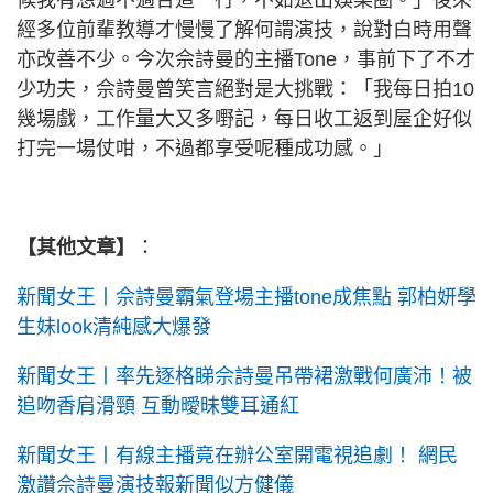
候我有想過不適合這一行，不如退出娛樂圈。」後來
經多位前輩教導才慢慢了解何謂演技，說對白時用聲
亦改善不少。今次佘詩曼的主播Tone，事前下了不才
少功夫，佘詩曼曾笑言絕對是大挑戰：「我每日拍10
幾場戲，工作量大又多嘢記，每日收工返到屋企好似
打完一場仗咁，不過都享受呢種成功感。」
【其他文章】
：
新聞女王丨佘詩曼霸氣登場主播tone成焦點 郭柏妍學
生妹look清純感大爆發
新聞女王丨率先逐格睇佘詩曼吊帶裙激戰何廣沛！被
追吻香肩滑頸 互動曖昧雙耳通紅
新聞女王丨有線主播竟在辦公室開電視追劇！ 網民
激讚佘詩曼演技報新聞似方健儀