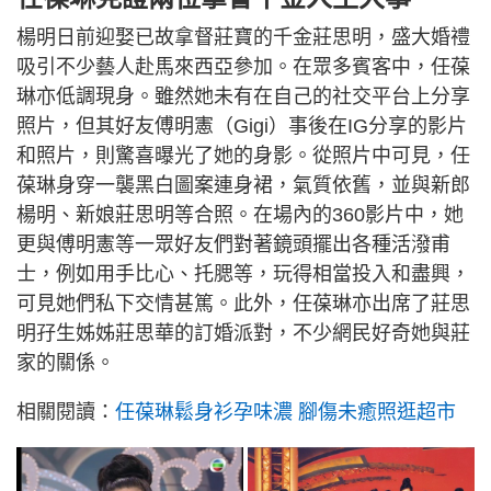
楊明日前迎娶已故拿督莊寶的千金莊思明，盛大婚禮
吸引不少藝人赴馬來西亞參加。在眾多賓客中，任葆
琳亦低調現身。雖然她未有在自己的社交平台上分享
照片，但其好友傅明憲（Gigi）事後在IG分享的影片
和照片，則驚喜曝光了她的身影。從照片中可見，任
葆琳身穿一襲黑白圖案連身裙，氣質依舊，並與新郎
楊明、新娘莊思明等合照。在場內的360影片中，她
更與傅明憲等一眾好友們對著鏡頭擺出各種活潑甫
士，例如用手比心、托腮等，玩得相當投入和盡興，
可見她們私下交情甚篤。此外，任葆琳亦出席了莊思
明孖生姊姊莊思華的訂婚派對，不少網民好奇她與莊
家的關係。
相關閱讀：
任葆琳鬆身衫孕味濃 腳傷未癒照逛超市