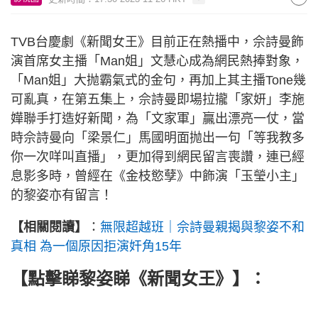
TVB台慶劇《新聞女王》目前正在熱播中，佘詩曼飾
演首席女主播「Man姐」文慧心成為網民熱捧對象，
「Man姐」大抛霸氣式的金句，再加上其主播Tone幾
可亂真，在第五集上，佘詩曼即場拉攏「家妍」李施
嬅聯手打造好新聞，為「文家軍」贏出漂亮一仗，當
時佘詩曼向「梁景仁」馬國明面抛出一句「等我教多
你一次咩叫直播」，更加得到網民留言喪讚，連已經
息影多時，曾經在《金枝慾孽》中飾演「玉瑩小主」
的黎姿亦有留言！
【相關閱讀】
：
無限超越班｜佘詩曼親揭與黎姿不和
真相 為一個原因拒演奸角15年
【點擊睇黎姿睇《新聞女王》】
：