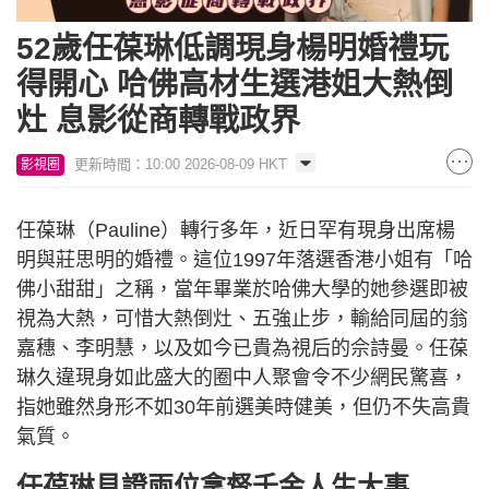
52歲任葆琳低調現身楊明婚禮玩
得開心 哈佛高材生選港姐大熱倒
灶 息影從商轉戰政界
更新時間：10:00 2026-08-09 HKT
影視圈
任葆琳（Pauline）轉行多年，近日罕有現身出席楊
明與莊思明的婚禮。這位1997年落選香港小姐有「哈
佛小甜甜」之稱，當年畢業於哈佛大學的她參選即被
視為大熱，可惜大熱倒灶、五強止步，輸給同屆的翁
嘉穗、李明慧，以及如今已貴為視后的佘詩曼。任葆
琳久違現身如此盛大的圈中人聚會令不少網民驚喜，
指她雖然身形不如30年前選美時健美，但仍不失高貴
氣質。
任葆琳見證兩位拿督千金人生大事