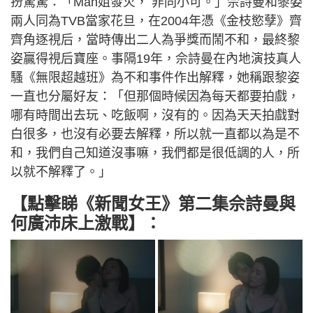
扮驚驚：「Man姐發火， 非同小可。」佘詩曼和黎姿
兩人同為TVB當家花旦，在2004年憑《金枝慾孽》齊
齊角逐視后，當時傳出二人為爭獎而鬧不和，最終黎
姿贏得視后寶座。事隔19年，佘詩曼在內地演技真人
騷《無限超越班》為不和事件作出解釋，她稱跟黎姿
一直也分屬好友：「但那個時候因為每天都要拍戲，
哪有時間出去玩、吃飯啊，沒有的。因為天天拍戲對
白很多，也沒有必要去解釋，所以就一直都以為是不
和，我們自己知道沒事嘛，我們都是很低調的人，所
以就不解釋了。」
【點擊睇《新聞女王》第二集佘詩曼與
何廣沛床上激戰】：