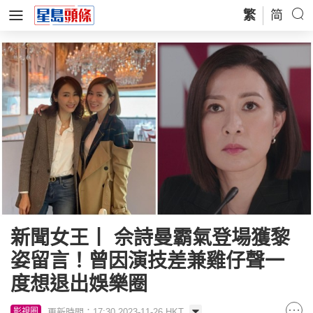
繁
简
新聞女王丨 佘詩曼霸氣登場獲黎
姿留言！曾因演技差兼雞仔聲一
度想退出娛樂圈
更新時間：17:30 2023-11-26 HKT
影視圈