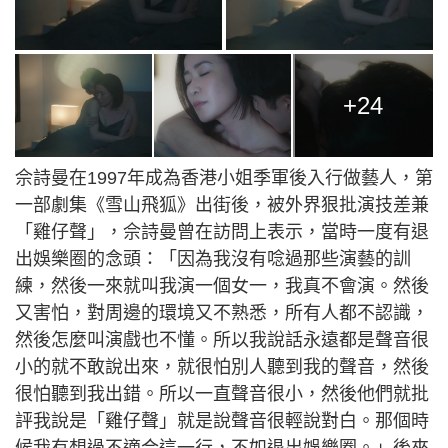
+24
佘詩曼在1997年成為香港小姐季軍後入行做藝人，第
一部劇集《雪山飛狐》出街後，被外界狠批演技差兼
「雞仔聲」，佘詩曼曾在訪問上表示，當時一度有退
出娛樂圈的念頭：「因為我沒有唸過那些演藝的訓
練，然後一來就叫我演一個女一，我真不會演。然後
又害怕，對周邊的環境又不熟悉，所有人都不認識，
然後怎麼叫演戲也不懂。所以我說話永遠都是聲音很
小的就不敢說出來，就很怕別人聽到我的聲音，然後
很怕聽到我出錯。所以一直聲音很小，然後他們就批
評我說是「雞仔聲」就是說聲音很輕說對白。那個時