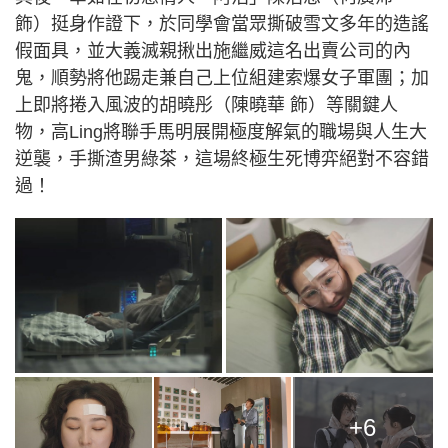
飾）挺身作證下，於同學會當眾撕破雪文多年的造謠
假面具，並大義滅親揪出施繼威這名出賣公司的內
鬼，順勢將他踢走兼自己上位組建索爆女子軍團；加
上即將捲入風波的胡曉彤（陳曉華 飾）等關鍵人
物，高Ling將聯手馬明展開極度解氣的職場與人生大
逆襲，手撕渣男綠茶，這場終極生死博弈絕對不容錯
過！
+6