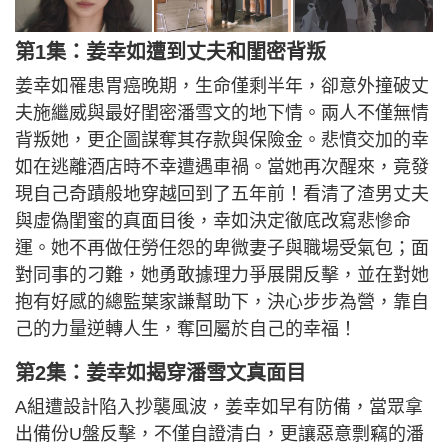
第1集：姜幸如遭到丈夫和閨密背叛
姜幸如罹患胃癌晚期，生命僅剩半年，卻意外撞破丈
夫施繼威與最好閨密潘雪文的地下情。兩人不僅無情
背叛她，更企圖謀奪其存款與保險金。悲憤交加的幸
如在逃離酒店時不幸遭遇車禍。當她再次醒來，竟發
現自己奇蹟般地穿越回到了五年前！看清了渣男丈夫
與虛偽閨蜜的真面目後，幸如決定徹底改寫悲慘命
運。她不再做任勞任怨的卑微妻子與職場受氣包；面
對同事的刁難，她勇敢據理力爭展開反擊，並在對她
抱有好感的總監葉家謙幫助下，決心步步為營，靠自
己的力量逆轉人生，奪回屬於自己的幸福！
第2集：姜幸如揭穿潘雪文真面目
A組遭設計陷入抄襲風波，姜幸如早有防備，當眾拿
出備份U盤反擊，不僅自證清白，更讓惡意剽竊的潘