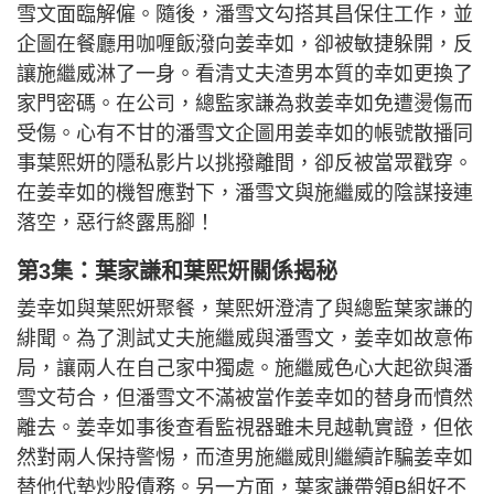
雪文面臨解僱。隨後，潘雪文勾搭其昌保住工作，並
企圖在餐廳用咖喱飯潑向姜幸如，卻被敏捷躲開，反
讓施繼威淋了一身。看清丈夫渣男本質的幸如更換了
家門密碼。在公司，總監家謙為救姜幸如免遭燙傷而
受傷。心有不甘的潘雪文企圖用姜幸如的帳號散播同
事葉熙妍的隱私影片以挑撥離間，卻反被當眾戳穿。
在姜幸如的機智應對下，潘雪文與施繼威的陰謀接連
落空，惡行終露馬腳！
第3集：葉家謙和葉熙妍關係揭秘
姜幸如與葉熙妍聚餐，葉熙妍澄清了與總監葉家謙的
緋聞。為了測試丈夫施繼威與潘雪文，姜幸如故意佈
局，讓兩人在自己家中獨處。施繼威色心大起欲與潘
雪文苟合，但潘雪文不滿被當作姜幸如的替身而憤然
離去。姜幸如事後查看監視器雖未見越軌實證，但依
然對兩人保持警惕，而渣男施繼威則繼續詐騙姜幸如
替他代墊炒股債務。另一方面，葉家謙帶領B組好不