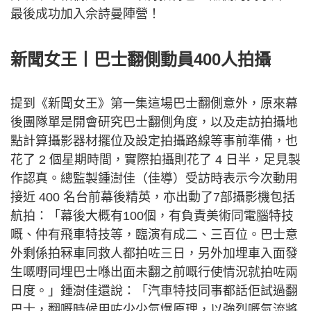
最後成功加入佘詩曼陣營！
新聞女王丨
巴士翻側動員400人拍攝
提到《新聞女王》第一集這場巴士翻側意外，原來幕
後團隊單是開會研究巴士翻側角度，以及走訪拍攝地
點計算攝影器材擺位及設定拍攝路線等事前準備，也
花了 2 個星期時間，實際拍攝則花了 4 日半，足見製
作認真。總監製鍾澍佳（佳導）受訪時表示今次動用
接近 400 名台前幕後精英，亦出動了7部攝影機包括
航拍：「幕後大概有100個，有負責美術同電腦特技
嘅、仲有飛車特技等，臨演有成二、三百位。巴士意
外剩係拍冧車同救人都拍咗三日，另外加埋車入面發
生嘅嘢同埋巴士喺出面未翻之前嘅行使情況就拍咗兩
日度。」鍾澍佳還說：「汽車特技同事都話佢試過翻
巴士，翻嘅時候用咗少少氣爆原理，以強烈嘅氣流將