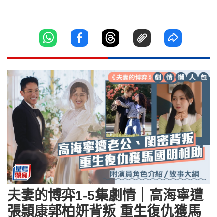
夫妻的博弈1-5集劇情｜高海寧遭
張頴康郭柏妍背叛 重生復仇獲馬