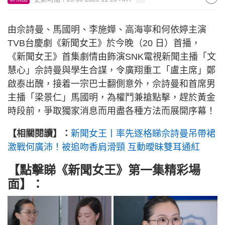
由佘詩曼、馬國明、李施嬅、高海寧和何依婷主演
TVB台慶劇《新聞女王》於今晚（20 日）首播，
《新聞女王》首集劇情由飾演SNK電視新聞主播「文
慧心」佘詩曼與學生合謀，令廣翔重工「盧主席」鄭
啟泰出醜，接着一宗巴士翻側意外，佘詩曼和首席男
主播「梁景仁」馬國明，為權鬥兼搶點擊，趕於黃金
時段前，爭取獨家消息而用盡各種方法而展開序幕！
【相關閱讀】：
新聞女王丨率先逐格睇佘詩曼吊帶裙
激戰何廣沛！被追吻香肩滑頸 互動曖昧雙耳通紅
【點擊睇《新聞女王》第一集精彩場
面】：