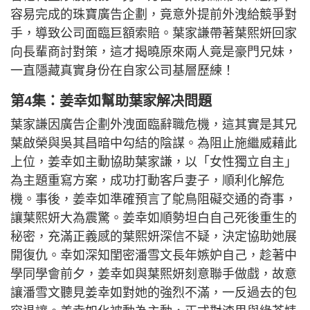
容易完成的珠寶廣告企劃，竟意外提前外洩給競爭對
手，導致公司面臨巨額索賠。葉家謙帶著葉熙妍回家
向長輩商討對策，這才揭曉原來兩人竟是豪門兄妹，
一直隱藏真實身份在自家公司基層歷練！
第4集：姜幸如幫助葉家解决問題
葉家謙因廣告企劃外洩面臨辭職危機，這其實是其兄
葉啟榮與吳其昌暗中勾結的陰謀。為阻止施繼威藉此
上位，姜幸如主動協助葉家謙，以「女性獨立自主」
為主題重寫方案，成功打動客戶妻子，順利化解危
機。事後，姜幸如準確預言了鴕鳥阻礙交通的奇事，
讓葉熙妍大為震驚。姜幸如順勢坦白自己死後重生的
秘密，充滿正義感的葉熙妍深信不疑，決定協助她展
開復仇。幸如深知閨密潘雪文長年嫉妒自己，趁著中
學同學會前夕，姜幸如與葉熙妍刻意聯手做戲，故意
讓潘雪文聽見姜幸如對她的強烈不滿，一反過去的包