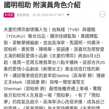
國明相助 附演員角色介紹
更新時間：20:30 2026-08-07 HKT
影視圈
夫妻的博弈劇情懶人包丨由無綫（TVB）與優酷
（YOUKU）聯合出品，鍾澍佳總監製，黃國輝監
製，梁敏華總編劇，並由高海寧、馬國明、何廣沛、
郭柏妍、黃智賢、陳曉華、張頴康、游嘉欣及鄧智堅
主演的輕鬆愛情小品劇《夫妻的博弈》將由8月3日
起，逢周一至周五晚翡翠台八點半播映。這部合共25
集的愛情小品劇由《新聞女王》黃金班底打造的新
作，講述罹患癌症的姜幸如Senna（高海寧 飾）撞破
丈夫Mark（張頴康 飾）與唯一閨密潘雪文
Sherman（郭柏妍 飾）姦情後離奇遇上車禍，驚醒
後方知坎坷人生竟是一場「預知夢」。有了「預知
夢」的底氣及啟示，高海寧決心改寫命運，成為自己
的英雄。《星島頭條》為大家持續更新《夫妻的博