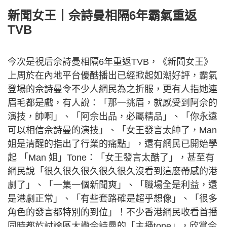
新聞女王丨
佘詩曼相隔6年霸氣重返
TVB
今次是視后佘詩曼相隔6年重返TVB，《新聞女王》
上周於在內地平台優酷播出已經掀起如潮好評，霸氣
登場的佘詩曼令不少人網民為之折服，更有人指她連
眉毛都是戲，有人說：「那一挑眉，就感受到阿佘的
演技，帥啊」、「阿佘出品，必屬精品」、「你永遠
可以相信佘詩曼的演技」、「女王發言太帥了，Man
姐是清醒的指出了行業的痛點」，還有網民已開始學
起 「Man 姐」Tone：「女王發言太酷了」，甚至有
網民說「很久很久很久很久很久沒看到這麼帶感的港
劇了」、「一集一個新聞爽」、「職場全是利益，還
是港劇正常」、「有些套路確是超乎想像」、「很多
角色的發言都特別的到位」！不少香港網民收看首播
同時都於討論區大讚佘詩曼的「主播tone」，欣賞佘