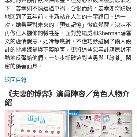
奪她的巨額存款與保險金。在身心俱疲與極度悲憤之
下，姜幸如不慎遭遇車禍，含恨而終。姜幸如奇蹟般
地回到了五年前，重新站在人生的十字路口。這一
次，她帶著對未來的「預知記憶」徹底覺醒，決定不
再做任人擺佈的犧牲品。面對施繼威和Sherman潘雪
文的虛情假意，她冷靜應對，不僅巧妙避開了兩人設
計的抄襲嫁禍與下藥陷害，更將這些惡毒計謀原封不
動地反彈給他們，一步步撕破這對渣男與「綠茶」閨
密的偽善面具。
返回目錄
《夫妻的博弈》演員陣容／角色人物介
紹