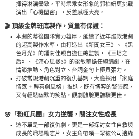
揮得淋漓盡致，平時乖乖女形象的郭柏妍更挑戰
演出「心機閨密」，反差感極大亮。
🎬 頂級金牌班底製作，質量有保證：
本劇的幕後團隊實力雄厚，延續了近年爆款港劇
的超高製作水準，由打造出《新聞女王》、《黑
色月光》的鍾澍佳親自擔任總監製，《巨塔之
后》、《溏心風暴3》的梁敏華擔任總編劇，在
情節推動、角色對立、台詞金句上極具張力。
打破常規港劇沉重的復仇基調，大膽採用「家庭
情感 + 輕喜劇風格」推進，既有博弈的緊張感，
又有輕鬆幽默的笑點，觀劇體驗更體驗更佳。
🌸「粉紅兵團」女力逆襲，關注女性成長
這不單是一部復仇劇，更是一部探討女性自救與
成長的職場勵志片，女主角帶領一眾被公司邊緣