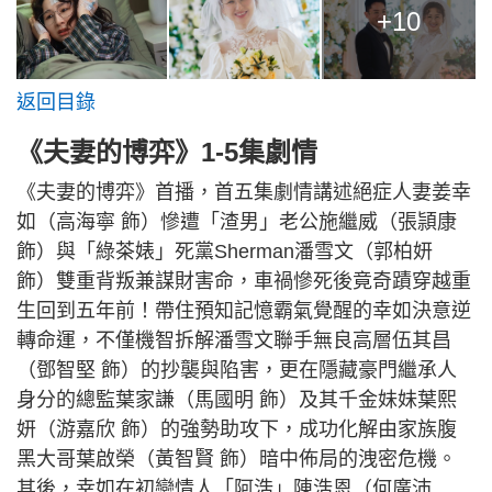
+10
返回目錄
《夫妻的博弈》1-5集劇情
《夫妻的博弈》首播，首五集劇情講述絕症人妻姜幸
如（高海寧 飾）慘遭「渣男」老公施繼威（張頴康
飾）與「綠茶婊」死黨Sherman潘雪文（郭柏妍
飾）雙重背叛兼謀財害命，車禍慘死後竟奇蹟穿越重
生回到五年前！帶住預知記憶霸氣覺醒的幸如決意逆
轉命運，不僅機智拆解潘雪文聯手無良高層伍其昌
（鄧智堅 飾）的抄襲與陷害，更在隱藏豪門繼承人
身分的總監葉家謙（馬國明 飾）及其千金妹妹葉熙
妍（游嘉欣 飾）的強勢助攻下，成功化解由家族腹
黑大哥葉啟榮（黃智賢 飾）暗中佈局的洩密危機。
其後，幸如在初戀情人「阿浩」陳浩恩（何廣沛