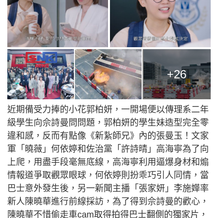
+26
近期備受力捧的小花郭柏妍，一開場便以傳理系二年
級學生向佘詩曼問問題，郭柏妍的學生妹造型完全零
違和感，反而有點像《新紥師兄》內的張曼玉！文家
軍「曉薇」何依婷和佐治黨「許詩晴」高海寧為了向
上爬，用盡手段毫無底線，高海寧利用逼爆身材和煽
情報道爭取觀眾眼球，何依婷則扮乖巧引人同情，當
巴士意外發生後，另一新聞主播「張家妍」李施嬅率
新人陳曉華進行前線採訪，為了得到佘詩曼的歡心，
陳曉華不惜偷走車cam取得拍得巴士翻側的獨家片，