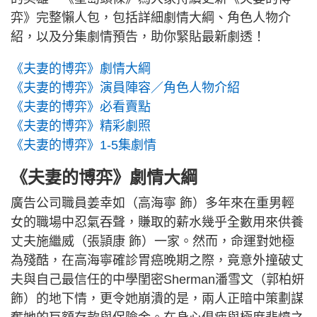
弈》完整懶人包，包括詳細劇情大綱、角色人物介
紹，以及分集劇情預告，助你緊貼最新劇透！
《夫妻的博弈》劇情大綱
《夫妻的博弈》演員陣容／角色人物介紹
《夫妻的博弈》必看賣點
《夫妻的博弈》精彩劇照
《夫妻的博弈》1-5集劇情
《夫妻的博弈》劇情大綱
廣告公司職員姜幸如（高海寧 飾）多年來在重男輕
女的職場中忍氣吞聲，賺取的薪水幾乎全數用來供養
丈夫施繼威（張頴康 飾）一家。然而，命運對她極
為殘酷，在高海寧確診胃癌晚期之際，竟意外撞破丈
夫與自己最信任的中學閨密Sherman潘雪文（郭柏妍
飾）的地下情，更令她崩潰的是，兩人正暗中策劃謀