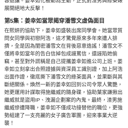
容退讓。姜幸如化被動為主動，正式對渣男與綠茶婊
展開絕地大反擊！
第5集：姜幸如當眾揭穿潘雪文虛偽面目
在熙妍的協助下，姜幸如盛裝出席同學會。她當眾質
問女同學與初戀阿浩，這才驚覺原來多年來遭人排
擠，全是因為閨密潘雪文在背後惡意造謠！潘雪文不
僅將幸如當年的告白信掉包成謾罵信，還誣陷她偷
竊，甚至對外謊稱是自己提攜姜幸如進公司上班。姜
幸如立刻拿出合照證據與資深員工識別證，加上阿浩
出面作證，徹底撕下潘雪文的綠茶面具，並果斷與其
斷絕關係。煥然一新的姜幸如回到公司令眾人驚艷，
她更運用計謀取得施繼威的隨身碟，協助葉家謙揪出
繼威就是盜用IP、洩漏企劃案的內鬼。最終，渣男施
繼威慘遭降職，姜幸如不僅成功接替他的職位，更強
勢組建了一支亮麗的女子廣告軍團，迎來事業大逆
襲！