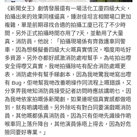
《新聞女王》劇情發展還有一場活化工廈四級大火，
拍攝出來的效果同樣逼真，鍾澍佳坦言相關場口更加
複雜，單是前期尋找合適的拍攝工廈已花了不少時
間，另外正式拍攝時間亦用了7天，並動用了大量
真‧消防員，他說：「拍攝現場係有齊救護車同警
車，因為想模擬番四級大火嘅真實情況，嗰度用咗好
多資源。另外亦都好感激消防處咁幫手，為咗拍出嚟
安全得嚟又真實，我哋拍攝除咗有配合消防處嘅更
表，消防處仲有幫手睇劇本，因為我哋驚我哋寫出嚟
有 Bug，佢哋幫我哋改番啲操作同流程上嘅錯誤，又
分享畀我哋知消防員接受記者訪問時應該講啲乜，因
為我哋依家拍嘅係新聞劇，如果連呢個真實感都做唔
到，就有啲講唔通。另外除咗有對白同要演戲嘅消防
員，其他嘅都係真消防員，因為只有佢哋先識操作啲
喉車同上落升降台，其他演員係唔上得去，因為好危
險同要好專業。」