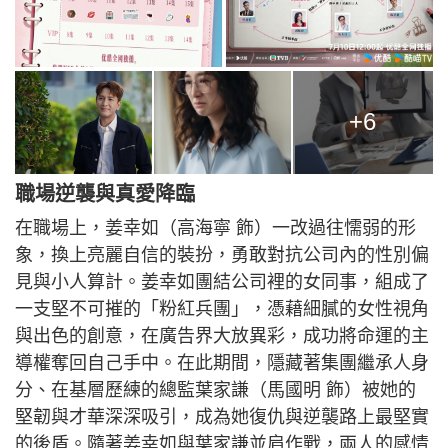
+6
職場逆襲與真愛降臨
在職場上，姜幸如（高海寧 飾）一改過往懦弱的形
象，換上亮麗自信的裝扮，勇敢對抗公司內的性別偏
見與小人算計。姜幸如團結公司裡的女同事，組成了
一支堅不可摧的「粉紅兵團」，憑藉細膩的女性視角
與出色的創意，在廣告界大放異彩，成功將命運的主
導權奪回自己手中。在此期間，隱藏著集團繼承人身
分、在基層歷練的總監葉家謙（馬國明 飾）被她的
堅韌與才華深深吸引，成為她復仇與逆襲路上最堅實
的後盾。隨著姜幸如與葉家謙並肩作戰，兩人的感情