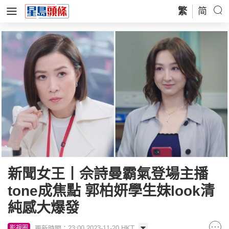
繁
简
新聞女王丨佘詩曼霸氣登場主播
tone成焦點 郭柏妍學生妹look清
純感大爆發
更新時間：23:00 2023-11-20 HKT
影視圈