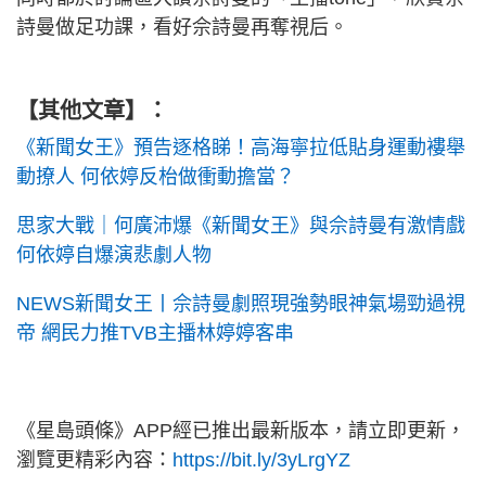
詩曼做足功課，看好佘詩曼再奪視后。
【其他文章】：
《新聞女王》預告逐格睇！高海寧拉低貼身運動褸舉
動撩人 何依婷反枱做衝動擔當？
思家大戰｜何廣沛爆《新聞女王》與佘詩曼有激情戲
何依婷自爆演悲劇人物
NEWS新聞女王丨佘詩曼劇照現強勢眼神氣場勁過視
帝 網民力推TVB主播林婷婷客串
《星島頭條》APP經已推出最新版本，請立即更新，
瀏覽更精彩內容：
https://bit.ly/3yLrgYZ