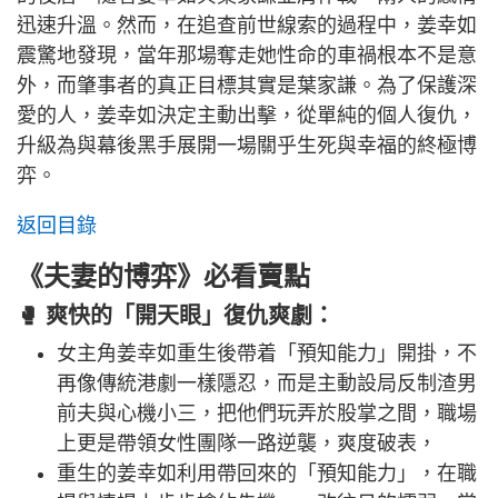
迅速升溫。然而，在追查前世線索的過程中，姜幸如
震驚地發現，當年那場奪走她性命的車禍根本不是意
外，而肇事者的真正目標其實是葉家謙。為了保護深
愛的人，姜幸如決定主動出擊，從單純的個人復仇，
升級為與幕後黑手展開一場關乎生死與幸福的終極博
弈。
返回目錄
《夫妻的博弈》必看賣點
🥊 爽快的「開天眼」復仇爽劇：
女主角姜幸如重生後帶着「預知能力」開掛，不
再像傳統港劇一樣隱忍，而是主動設局反制渣男
前夫與心機小三，把他們玩弄於股掌之間，職場
上更是帶領女性團隊一路逆襲，爽度破表，
重生的姜幸如利用帶回來的「預知能力」，在職