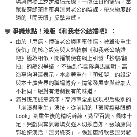
場與情場上步步搶佔先機，一改往日的懦弱，當
眾揭穿綠茶閨蜜與渣男老公的陰謀，帶來極度舒
適的「開天眼」反擊爽感。
💬 爭議焦點！港版《和我老公結婚吧》：
由於「患癌、撞破老公與閨蜜偷情、被殺後重生
復仇」的核心設定與大熱韓劇《和我老公結婚
吧》極為相似，開播前便在網上引發「抄襲/翻
拍」的熱烈爭議 。不過創作團隊與馬國明、高
海寧均澄清表示，本劇著重在「預知夢」的設定
與本土廣告界的職場博弈，情節發展會與韓劇大
不相同，絕對有港劇獨有的味道。
演員班底誠意滿滿，高海寧全劇展現視后級別的
「崩潰與重生」演技，從前期的「薯嘜鬈髮眼鏡
Look」到重生後的精明幹練，造型百變、戲味十
足，哭戲與霸氣職場女強人切換自如。張頴康與
郭柏妍演活「渣男綠茶」，張頴康將軟飯渣男發