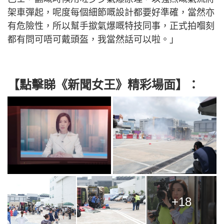
架車彈起，呢度每個細節嘅設計都要好準確，當然亦
有危險性，所以幫手撳氣爆嘅特技同事，正式拍嗰刻
都有問可唔可戴頭盔，我當然話可以啦。」
【點擊睇《新聞女王》精彩場面】：
+18