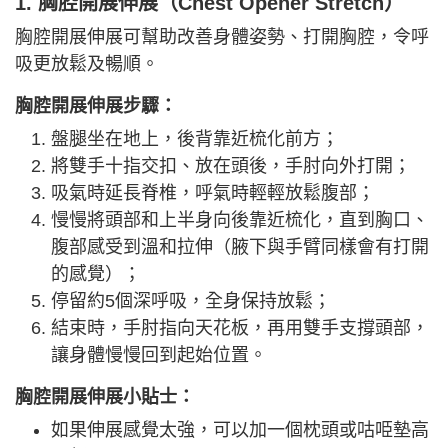
1. 胸腔開展伸展（Chest Opener Stretch）
胸腔開展伸展可幫助改善身體姿勢、打開胸腔，令呼
吸更放鬆及暢順。
胸腔開展伸展步驟：
盤腿坐在地上，後背靠近梳化前方；
將雙手十指交扣、放在頭後，手肘向外打開；
吸氣時延長脊椎，呼氣時輕輕放鬆腹部；
慢慢將頭部和上半身向後靠近梳化，直到胸口、
腹部感受到溫和拉伸（腋下與手臂同樣會有打開
的感覺）；
停留約5個深呼吸，全身保持放鬆；
結束時，手肘指向天花板，再用雙手支撐頭部，
讓身體慢慢回到起始位置。
胸腔開展伸展小貼士：
如果伸展感覺太強，可以加一個枕頭或咕𠱸墊高