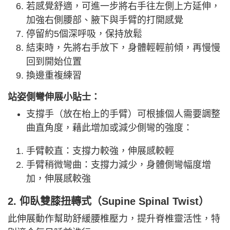
若感覺舒適，可進一步將右手往左側上方延伸，
加強右側腰部、腋下與手臂的打開感覺
停留約5個深呼吸，保持放鬆
結束時，先將右手放下，身體輕輕前傾，再慢慢
回到開始位置
換邊重複練習
站姿側彎伸展小貼士：
支撐手（放在枱上的手臂）可根據個人需要調整
曲直角度，藉此增加或減少側彎的強度：
手臂較直：支撐力較強，伸展感較輕
手臂稍微彎曲：支撐力減少，身體側彎幅度增
加，伸展感較強
2. 仰臥雙膝扭轉式（Supine Spinal Twist）
此伸展動作幫助舒緩腰椎壓力，提升脊椎靈活性，特