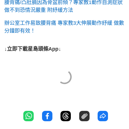
腰背痛/凸肚腩因為骨盆前傾？專家教1動作自測症狀
做不到恐情況嚴重 附紓緩方法
辦公室工作易致腰背痛 專家教3大伸展動作紓緩 做數
分鐘即有效！
↓立即下載星島頭條App↓