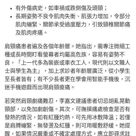
有外傷病史，如車禍或跌倒傷及頭頸；
長期姿勢不良令肌肉失衡、肌張力增加，令部分
肌肉繃緊、關節承受過度壓力，引致頸椎關節痛
及肌肉疼痛。
肩頸痛患者遍及各個年齡層。她指出，需專注微細工
種或長時間盯看螢幕者均屬高危族，容易有姿勢不
良，「上一代多為裝嵌或車衣工人，現代則以文職人
士與學生為主」，加上求診者年齡層廣泛，從小學生
至長者皆有；有不少長者更在學會用智能手機後，沉
迷手機遊戲而出現肩頸痠痛。
若突然肩頸劇痛難忍，李嘉文建議患者切忌胡亂晃動
頸部，以免加劇創傷。其次，可撫摸痛處檢查是否有
發熱的情況，如有紅腫灼熱，可先用冰敷降溫；若僅
是肩膊繃緊、無發燙及紅腫，則可用暖敷舒緩。她提
醒，如果情況嚴重或不確定處理方式，應立即尋求註