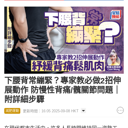
下腰背常繃緊？專家教必做2招伸
展動作 防慢性背痛/髖關節問題｜
附詳細步驟
更新時間：16:05 2025-09-08 HKT
減肥運動