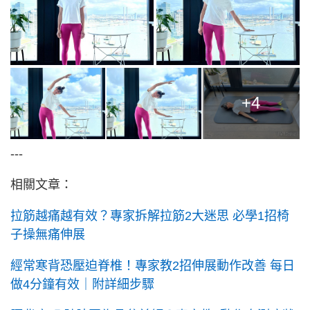
+4
---
相關文章：
拉筋越痛越有效？專家拆解拉筋2大迷思 必學1招椅
子操無痛伸展
經常寒背恐壓迫脊椎！專家教2招伸展動作改善 每日
做4分鐘有效｜附詳細步驟