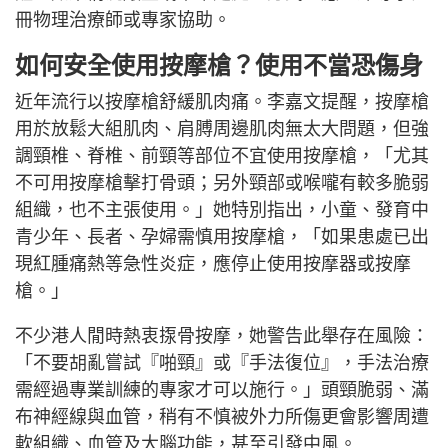
冊物理治療師或專家協助。
如何安全使用按摩槍？使用不當恐傷身
近年流行以按摩槍舒緩肌肉痛。李嘉文提醒，按摩槍
用於放鬆大組肌肉、肩膊周邊肌肉無太大問題，但強
調頸椎、脊椎、前頸等部位不宜使用按摩槍，「尤其
不可用按摩槍擊打骨頭；另外頸部或喉嚨有較多脆弱
組織，也不主張使用。」她特別指出，小童、發育中
青少年、長者、孕婦需慎用按摩槍，「如果患處已出
現紅腫痛熱等急性炎症，應停止使用按摩器或按摩
槍。」
不少港人閒時熱衷揼骨按摩，她警告此舉存在風險：
「不要胡亂嘗試『啪頸』或『手法復位』，手法治療
需經過專業訓練的專家才可以施行。」頭頸脆弱、滿
布神經線與血管，稍有不慎被外力所傷更會影響周遭
軟組織、血管及大腦功能，甚至引發中風。