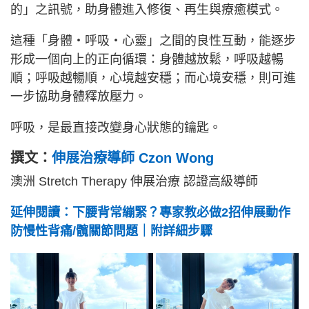
的」之訊號，助身體進入修復、再生與療癒模式。
這種「身體・呼吸・心靈」之間的良性互動，能逐步
形成一個向上的正向循環：身體越放鬆，呼吸越暢
順；呼吸越暢順，心境越安穩；而心境安穩，則可進
一步協助身體釋放壓力。
呼吸，是最直接改變身心狀態的鑰匙。
撰文：
伸展治療導師 Czon Wong
澳洲 Stretch Therapy 伸展治療 認證高級導師
延伸閱讀：下腰背常繃緊？專家教必做2招伸展動作
防慢性背痛/髖關節問題｜附詳細步驟