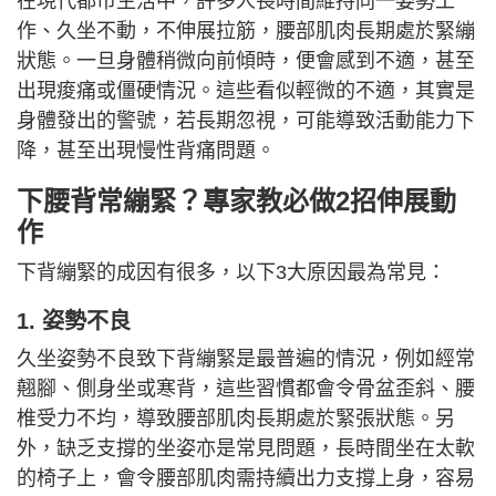
在現代都市生活中，許多人長時間維持同一姿勢工
作、久坐不動，不伸展拉筋，腰部肌肉長期處於緊繃
狀態。一旦身體稍微向前傾時，便會感到不適，甚至
出現痠痛或僵硬情況。這些看似輕微的不適，其實是
身體發出的警號，若長期忽視，可能導致活動能力下
降，甚至出現慢性背痛問題。
下腰背常繃緊？專家教必做2招伸展動
作
下背繃緊的成因有很多，以下3大原因最為常見：
1.
姿勢不良
久坐姿勢不良致下背繃緊是最普遍的情況，例如經常
翹腳、側身坐或寒背，這些習慣都會令骨盆歪斜、腰
椎受力不均，導致腰部肌肉長期處於緊張狀態。另
外，缺乏支撐的坐姿亦是常見問題，長時間坐在太軟
的椅子上，會令腰部肌肉需持續出力支撐上身，容易