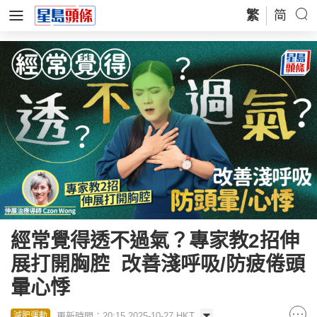
繁
简
經常覺得透不過氣？專家教2招伸
展打開胸腔 改善淺呼吸/防疲倦頭
暈心悸
更新時間：20:15 2025-10-27 HKT
減肥運動