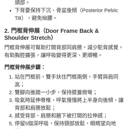
頭部。
下背要保持下沉、骨盆後傾（Posterior Pelvic
Tilt），避免拗腰。
2. 門框背伸展（Door Frame Back &
Shoulder Stretch）
門框背伸展可幫助打開背部同肩膀，減少駝背感覺，
有助胸腔擴張，讓呼吸變得更深、更順暢。
門框背伸展步驟：
站在門框前，雙手扶住門框兩側，手臂與肩同
高；
雙腳向後踏一小步，保持膝蓋微彎；
吸氣時延伸脊椎，呼氣慢慢將上半身向後傾，讓
背部和肩膀放鬆；
感受背部、肩膀和腋下被打開的拉伸感；
停留5個深呼吸，保持頸部放鬆，眼睛望向地