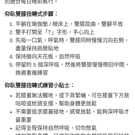
別適合每日睡前進行。
仰臥雙膝扭轉式步驟：
平躺在瑜伽墊 / 睡床上，雙膝屈曲，雙腳平放
雙手打開呈「T」字形，手心向上
先吸一口氣，呼氣時，雙膝同時慢慢沉向右側，
盡量保持肩膀貼地
保持臉向天花板，自然呼吸
停留約 5 個深呼吸，然後將雙膝慢慢帶回中間，
換邊重複練習
仰臥雙膝扭轉式練習小貼士：
若膝蓋無法觸地，或下背緊繃，可在膝蓋下方放
咕𠱸或枕頭支撐，幫助身體更放鬆
不需要追求膝蓋碰地，感覺放鬆、能夠深呼吸才
最重要
記得全程保持自然呼吸，切勿憋氣