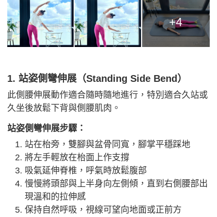
+4
1. 站姿側彎伸展（Standing Side Bend）
此側腰伸展動作適合隨時隨地進行，特別適合久站或
久坐後放鬆下背與側腰肌肉。
站姿側彎伸展步驟：
站在枱旁，雙腳與盆骨同寬，腳掌平穩踩地
將左手輕放在枱面上作支撐
吸氣延伸脊椎，呼氣時放鬆腹部
慢慢將頭部與上半身向左側傾，直到右側腰部出
現溫和的拉伸感
保持自然呼吸，視線可望向地面或正前方