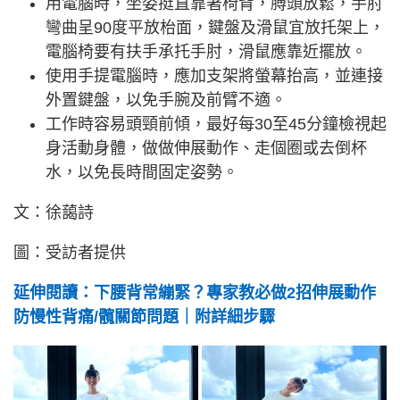
用電腦時，坐姿挺直靠著椅背，膊頭放鬆，手肘
彎曲呈90度平放枱面，鍵盤及滑鼠宜放托架上，
電腦椅要有扶手承托手肘，滑鼠應靠近擺放。
使用手提電腦時，應加支架將螢幕抬高，並連接
外置鍵盤，以免手腕及前臂不適。
工作時容易頭頸前傾，最好每30至45分鐘檢視起
身活動身體，做做伸展動作、走個圈或去倒杯
水，以免長時間固定姿勢。
文：徐藹詩
圖：受訪者提供
延伸閱讀：下腰背常繃緊？專家教必做2招伸展動作
防慢性背痛/髖關節問題｜附詳細步驟