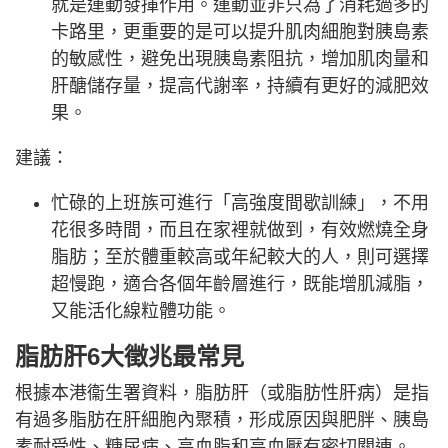
就是運動發揮作用。運動並非只為了消耗過多的
卡路里，更重要的是可以提升肌肉細胞對胰島素
的敏感性，避免出現胰島素阻抗，增加肌肉量和
肝醣儲存量，提高代謝率，持續有更好的減肥效
果。
建議：
忙碌的上班族可進行「高強度間歇訓練」，不用
花很多時間，而且在家裡就做到，有效燃燒全身
脂肪；至於體重較高或年紀較大的人，則可選擇
超慢跑，適合各個年齡層進行，既能增肌減脂，
又能活化線粒體功能。
脂肪肝6大徵兆最常見
根據本港衞生署資料，脂肪肝（或脂肪性肝病）是指
有過多脂肪在肝細胞內聚積，形成原因與肥胖、胰島
素耐受性、糖尿病、高血脂和高血壓有密切關連。