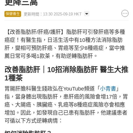
更降三高
更新時間：13:30 2025-09-19 HKT
保健養生
【改善脂肪肝/肝癌/護肝】脂肪肝可引發肝癌等多種
癌症！有醫生指，日活生活中有10種方法消除脂肪
肝，變相可預防肝癌、胃癌等至少8種癌症，當中推
薦日常可多喝1款茶，有助逆轉脂肪肝。
改善脂肪肝｜10招消除脂肪肝 醫生大推
1種茶
胃腸肝膽科醫生錢政弘在YouTube頻道「
小青書
」
指，當身體出現脂肪肝，患肝癌的風險會增17倍，胃
癌、大腸癌、胰臟癌、乳癌等8種癌症風險亦會相應
增加。因此，如發現自己已患有脂肪肝，他建議患者
可循以下方式逆轉病情：