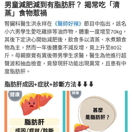
男童減肥減到有脂肪肝？ 揭常吃「清
蒸」食物惹禍
腎臟科醫生洪永祥在
《醫師好辣》
節目中指出，該名
小六男學生愛吃雞排等油炸物，體重一度增至70kg，
其後下定決心開始減肥後，飲食多以清蒸、水煮類食
物為主，然而一年後體重不減反增，竟上升至80公
斤。母親察覺有異後帶男學生求醫，醫生為他進行超
聲波和抽血檢查，竟發現肝功能出現異常，且患有中
度脂肪肝。
脂肪肝成因+症狀+診斷方法
⬇⬇⬇