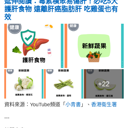
延伸閱讀：毒素積聚易傷肝！必吃5大
護肝食物 遠離肝癌脂肪肝 吃雞蛋也有
效
+22
資料來源：YouTube頻道「
小青書
」、
香港衞生署
---