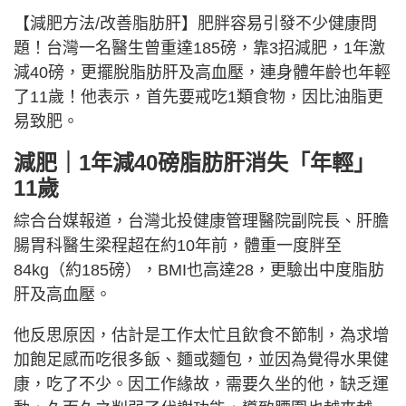
【減肥方法/改善脂肪肝】肥胖容易引發不少健康問
題！台灣一名醫生曾重達185磅，靠3招減肥，1年激
減40磅，更擺脫脂肪肝及高血壓，連身體年齡也年輕
了11歲！他表示，首先要戒吃1類食物，因比油脂更
易致肥。
減肥｜1年減40磅脂肪肝消失「年輕」
11歲
綜合台媒報道，台灣北投健康管理醫院副院長、肝膽
腸胃科醫生梁程超在約10年前，體重一度胖至
84kg（約185磅），BMI也高達28，更驗出中度脂肪
肝及高血壓。
他反思原因，估計是工作太忙且飲食不節制，為求增
加飽足感而吃很多飯、麵或麵包，並因為覺得水果健
康，吃了不少。因工作緣故，需要久坐的他，缺乏運