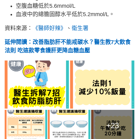
空腹血糖低於5.6mmol/L
血液中的總膽固醇水平低於5.2mmol/L。
資料來源：
《醫師好辣》
、
衞生署
延伸閱讀：改善脂肪肝不能戒碳水？醫生教7大飲食
法則 吃這款零食護肝更降血糖血壓
+23