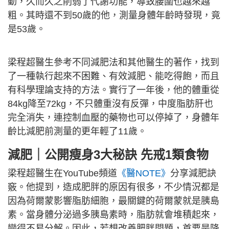
動，久而久之削弱了代謝功能，導致腰圍也越來越
粗。其時還不到50歲的他，測量身體年齡時發現，竟
是53歲。
梁程超醫生參考不同減肥法和其他醫生的著作，找到
了一種執行起來不困難、有效減肥、能吃得飽，而且
有科學理論支持的方法。實行了一年後，他的體重從
84kg降至72kg，不只體重沒有反彈，中度脂肪肝也
完全消失，連控制血壓的藥物也可以停掉了，身體年
齡比減肥前測量的更年輕了11歲。
減肥｜公開瘦身3大秘訣 先戒1類食物
梁程超醫生在YouTube頻道
《醫NOTE》
分享減肥訣
竅。他提到，造成肥胖的原因有很多，不少情況都是
因為荷爾蒙影響脂肪細胞，最關鍵的荷爾蒙就是胰島
素。當身體分泌過多胰島素時，脂肪就會堆積起來，
變得不易分解。因此，若想改善肥胖問題，首要是降