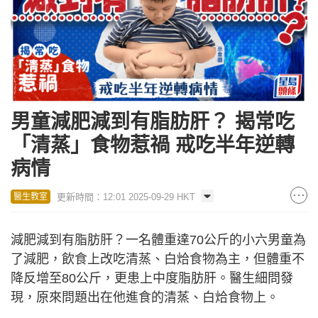
男童減肥減到有脂肪肝？ 揭常吃
「清蒸」食物惹禍 戒吃半年逆轉
病情
更新時間：12:01 2025-09-29 HKT
醫生教室
減肥減到有脂肪肝？一名體重達70公斤的小六男童為
了減肥，飲食上改吃清蒸、白烚食物為主，但體重不
降反增至80公斤，更患上中度脂肪肝。醫生細問發
現，原來問題出在他進食的清蒸、白烚食物上。