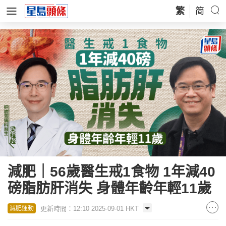
繁
简
減肥｜56歲醫生戒1食物 1年減40
磅脂肪肝消失 身體年齡年輕11歲
更新時間：12:10 2025-09-01 HKT
減肥運動