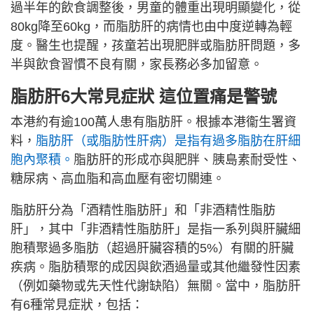
過半年的飲食調整後，男童的體重出現明顯變化，從
80kg降至60kg，而脂肪肝的病情也由中度逆轉為輕
度。醫生也提醒，孩童若出現肥胖或脂肪肝問題，多
半與飲食習慣不良有關，家長務必多加留意。
脂肪肝6大常見症狀 這位置痛是警號
本港約有逾100萬人患有脂肪肝。根據本港衞生署資
料，
脂肪肝（或脂肪性肝病）是指有過多脂肪在肝細
胞內聚積。
脂肪肝的形成亦與肥胖、胰島素耐受性、
糖尿病、高血脂和高血壓有密切關連。
脂肪肝分為「酒精性脂肪肝」和「非酒精性脂肪
肝」，其中「非酒精性脂肪肝」是指一系列與肝臟細
胞積聚過多脂肪（超過肝臟容積的5%）有關的肝臟
疾病。脂肪積聚的成因與飲酒過量或其他繼發性因素
（例如藥物或先天性代謝缺陷）無關。當中，脂肪肝
有6種常見症狀，包括：