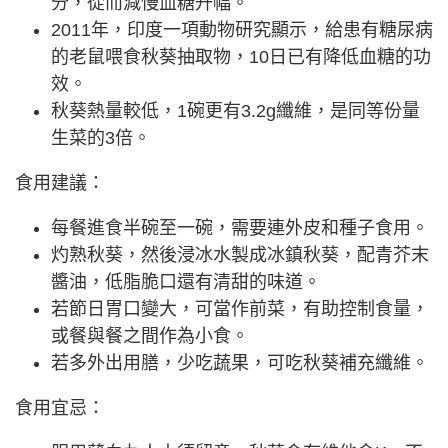
分，從而減慢血糖升幅。
2011年，印度一項動物研究顯示，給患有糖尿病
的老鼠喂食秋葵抽取物，10日已有降低血糖的功
效。
秋葵熱量較低，1碗更有3.2g纖維，是同等份量
生菜的3倍。
食用建議：
每餐進食半碗至一碗，需要連外皮和種子食用。
灼熟秋葵，然後浸冰水製成冰鎮秋葵，配青芥末
醬油，低脂脆口還有清甜的味道。
若節日胃口變大，可當作前菜，有助控制食量，
或餐與餐之間作為小食。
若多外出用膳，少吃蔬果，可吃秋葵補充纖維。
食用宜忌：