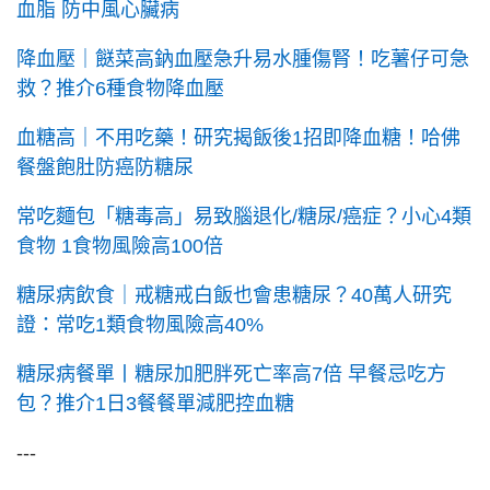
血脂 防中風心臟病
降血壓｜餸菜高鈉血壓急升易水腫傷腎！吃薯仔可急
救？推介6種食物降血壓
血糖高｜不用吃藥！研究揭飯後1招即降血糖！哈佛
餐盤飽肚防癌防糖尿
常吃麵包「糖毒高」易致腦退化/糖尿/癌症？小心4類
食物 1食物風險高100倍
糖尿病飲食｜戒糖戒白飯也會患糖尿？40萬人研究
證：常吃1類食物風險高40%
糖尿病餐單丨糖尿加肥胖死亡率高7倍 早餐忌吃方
包？推介1日3餐餐單減肥控血糖
---