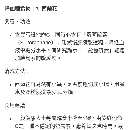
降血糖食物｜3. 西蘭花
營養、功效：
含豐富維他命C。同時亦含有「蘿蔔硫素」
（Sulforaphane），能減慢肝臟製造糖，降低血
液中糖分水平。有研究顯示，「蘿蔔硫素」能增
加胰島素的敏感度。
清洗方法：
西蘭花容易藏有小蟲，烹煮前應切成小塊，用鹽
水及粟粉浸洗最少10分鐘。
食用建議：
一般健康人士每餐進食半碗至1碗。由於維他命
C是一種不穩定的營養素，應縮短烹煮時間。最