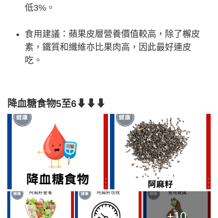
低3%。
食用建議：蘋果皮層營養價值較高，除了檞皮
素，鐵質和纖維亦比果肉高，因此最好連皮
吃。
降血糖食物5至6⬇⬇⬇
+10