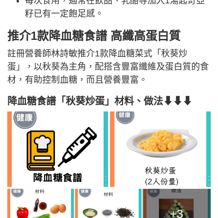
每次食用，通常在飲品、乳酪等加入1湯匙奇亞
籽已有一定飽足感。
推介1款降血糖食譜 高纖高蛋白質
註冊營養師林詩敏推介1款降血糖菜式「秋葵炒
蛋」，以秋葵為主角，配搭含豐富纖維及蛋白質的食
材，有助控制血糖，而且營養豐富。
降血糖食譜「秋葵炒蛋」材料、做法⬇⬇⬇
+3