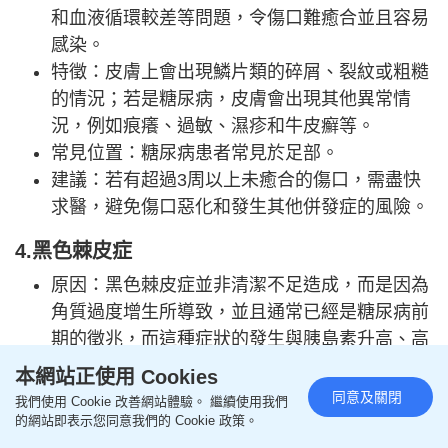
和血液循環較差等問題，令傷口難癒合並且容易
感染。
特徵：皮膚上會出現鱗片類的碎屑、裂紋或粗糙
的情況；若是糖尿病，皮膚會出現其他異常情
況，例如痕癢、過敏、濕疹和牛皮癬等。
常見位置：糖尿病患者常見於足部。
建議：若有超過3周以上未癒合的傷口，需盡快
求醫，避免傷口惡化和發生其他併發症的風險。
4.黑色棘皮症
原因：黑色棘皮症並非清潔不足造成，而是因為
角質過度增生所導致，並且通常已經是糖尿病前
期的徵兆，而這種症狀的發生與胰島素升高、高
血糖或肥胖有密切關聯。
本網站正使用 Cookies
特徵：常見黑灰色、天鵝絨般的斑塊。
同意及關閉
我們使用 Cookie 改善網站體驗。 繼續使用我們
常見位置：身體的褶皺處，例如頸部、腋下和腹
的網站即表示您同意我們的 Cookie 政策。
股溝等位置。