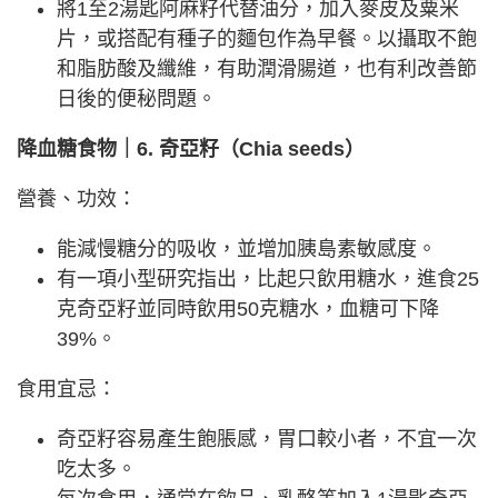
將1至2湯匙阿麻籽代替油分，加入麥皮及粟米
片，或搭配有種子的麵包作為早餐。以攝取不飽
和脂肪酸及纖維，有助潤滑腸道，也有利改善節
日後的便秘問題。
降血糖食物｜6. 奇亞籽（Chia seeds）
營養、功效：
能減慢糖分的吸收，並增加胰島素敏感度。
有一項小型研究指出，比起只飲用糖水，進食25
克奇亞籽並同時飲用50克糖水，血糖可下降
39%。
食用宜忌：
奇亞籽容易產生飽脹感，胃口較小者，不宜一次
吃太多。