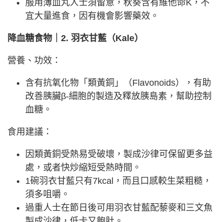
服用薄血丸人士須留意，秋葵含有維他命K，不
宜大量進食，因有機會影響藥效。
降血糖食物｜2. 羽衣甘藍（Kale）
營養、功效：
含有抗氧化物「類黃銅」（Flavonoids），有助
改善胰臟β-細胞的製造及釋放胰島素，幫助控制
血糖。
食用建議：
因類黃銅受熱易受破壞，製成沙律可保留更多益
處，或者快炒縮短受熱時間。
1碗羽衣甘藍只有7kcal，而且口感較生菜粗糙，
須多咀嚼。
過重人士在節日後可用羽衣甘藍配藜麥和三文魚
製成沙律，低卡又飽肚。