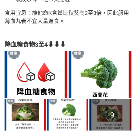
食用宜忌：維他命K含量比秋葵高2至3倍，因此服用
薄血丸者不宜大量進食。
降血糖食物3至4⬇⬇⬇
+9