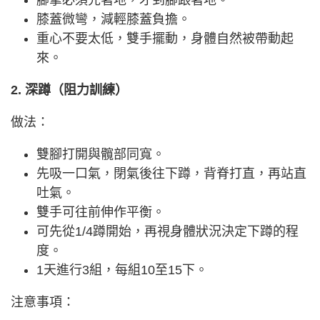
腳掌必須先著地，才到腳跟著地。
膝蓋微彎，減輕膝蓋負擔。
重心不要太低，雙手擺動，身體自然被帶動起
來。
2. 深蹲（阻力訓練）
做法：
雙腳打開與髖部同寬。
先吸一口氣，閉氣後往下蹲，背脊打直，再站直
吐氣。
雙手可往前伸作平衡。
可先從1/4蹲開始，再視身體狀況決定下蹲的程
度。
1天進行3組，每組10至15下。
注意事項：