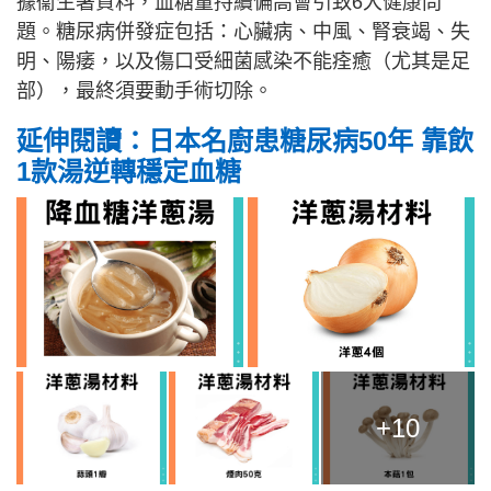
據衞生署資料，血糖量持續偏高會引致6大健康問
題。糖尿病併發症包括：心臟病、中風、腎衰竭、失
明、陽痿，以及傷口受細菌感染不能痊癒（尤其是足
部），最終須要動手術切除。
延伸閱讀：日本名廚患糖尿病50年 靠飲
1款湯逆轉穩定血糖
+10