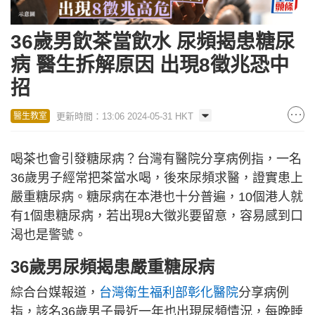
36歲男飲茶當飲水 尿頻揭患糖尿
病 醫生拆解原因 出現8徵兆恐中
招
更新時間：13:06 2024-05-31 HKT
醫生教室
喝茶也會引發糖尿病？台灣有醫院分享病例指，一名
36歲男子經常把茶當水喝，後來尿頻求醫，證實患上
嚴重糖尿病。糖尿病在本港也十分普遍，10個港人就
有1個患糖尿病，若出現8大徵兆要留意，容易感到口
渴也是警號。
36歲男尿頻揭患嚴重糖尿病
綜合台媒報道，
台灣衛生福利部彰化醫院
分享病例
指，該名36歲男子最近一年也出現尿頻情況，每晚睡