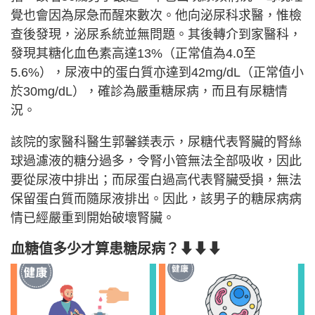
覺也會因為尿急而醒來數次。他向泌尿科求醫，惟檢
查後發現，泌尿系統並無問題。其後轉介到家醫科，
發現其糖化血色素高達13%（正常值為4.0至
5.6%），尿液中的蛋白質亦達到42mg/dL（正常值小
於30mg/dL），確診為嚴重糖尿病，而且有尿糖情
況。
該院的家醫科醫生郭馨鎂表示，尿糖代表腎臟的腎絲
球過濾液的糖分過多，令腎小管無法全部吸收，因此
要從尿液中排出；而尿蛋白過高代表腎臟受損，無法
保留蛋白質而隨尿液排出。因此，該男子的糖尿病病
情已經嚴重到開始破壞腎臟。
血糖值多少才算患糖尿病？⬇⬇⬇