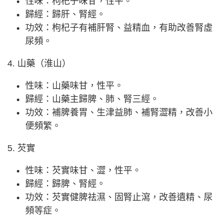
性味：枸杞子味甘，性平。
歸經：歸肝、腎經。
功效：枸杞子有補肝腎、益精血，有助改善腎虛
尿頻。
4. 山藥（淮山）
性味：山藥味甘，性平。
歸經：山藥主歸脾、肺、腎三經。
功效：補脾養胃、生津益肺、補腎澀精，改善小
便頻繁。
5. 芡實
性味：芡實味甘、澀，性平。
歸經：歸脾、腎經。
功效：芡實健脾祛濕、固腎止瀉，改善遺精、尿
頻等症。