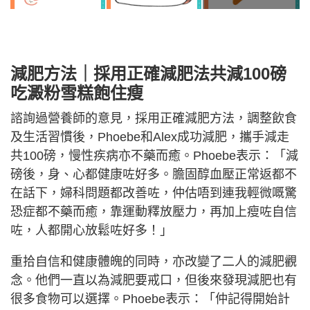
減肥方法｜採用正確減肥法共減100磅
吃澱粉雪糕飽住瘦
諮詢過營養師的意見，採用正確減肥方法，調整飲食
及生活習慣後，Phoebe和Alex成功減肥，攜手減走
共100磅，慢性疾病亦不藥而癒。Phoebe表示：「減
磅後，身、心都健康咗好多。膽固醇血壓正常返都不
在話下，婦科問題都改善咗，仲估唔到連我輕微嘅驚
恐症都不藥而癒，靠運動釋放壓力，再加上瘦咗自信
咗，人都開心放鬆咗好多！」
重拾自信和健康體魄的同時，亦改變了二人的減肥觀
念。他們一直以為減肥要戒口，但後來發現減肥也有
很多食物可以選擇。Phoebe表示：「仲記得開始計