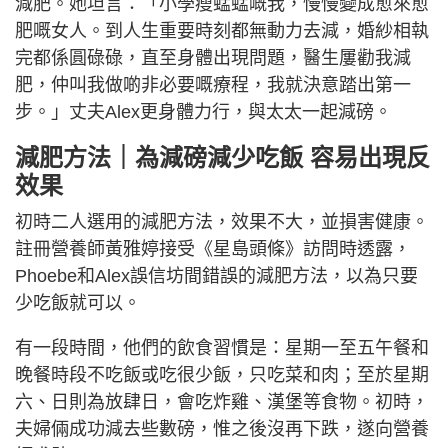
減肥。她坦言：「小學瘦蜢蜢嘅我，慢慢變成愈來愈
肥嘅女人。到人生重要時刻都無動力去減，婚紗相執
完都係圓碌碌，直至身體出現問題，醫生屢勸我減
肥，仲叫我做啲非必要嘅療程，我就決意踏出第一
步。」丈夫Alex更身體力行，與太太一起減磅。
減肥方法｜為減磅減少吃飯 容易出現反
效果
初時二人選用的減肥方法，效果不大，並損害健康。
註冊營養師黃雅婷接受《星島頭條》訪問時透露，
Phoebe和Alex誤信坊間錯誤的減肥方法，以為只要
少吃飯就可以。
有一段時間，他們的飲食習慣是：星期一至五午餐和
晚餐時段不吃飯或吃很少飯，只吃菜和肉；至於星期
六、日則為放肆日，會吃炸雞、漢堡等食物。初時，
夫婦倆成功減去些數磅，惟之後沒再下跌，遂向營養