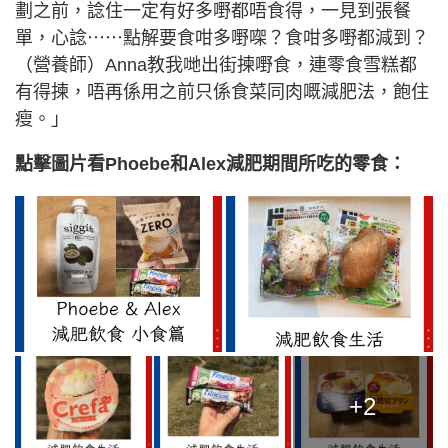
劃之前，諗住一定有好多嘢都唔食得，一見到張餐
單，心諗⋯⋯點解要食咁多嘢㗎？食咁多嘢都減到？
（營養師）Anna教我哋出街揀嘢食，連零食雪糕都
有得揀，唔再係用之前只係食菜同肉嘅減肥法，飽住
瘦。」
點擊圖片看Phoebe和Alex減肥期間所吃的零食：
+2