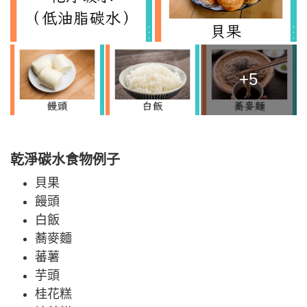
+5
乾淨碳水食物例子
貝果
饅頭
白飯
蕎麥麵
蕃薯
芋頭
桂花糕