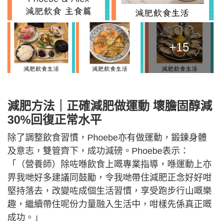
+15
減肥方法｜正確減肥做運動 壞膽固醇減
30%回復正常水平
除了調整飲食習慣，Phoebe亦有做運動，鍛鍊身體
及意志，雙管齊下，成功減磅。Phoebe表示：
「（營養師）除咗喺飲食上嘅專業指導，喺運動上亦
畀我哋好多建議同鼓勵，令我哋帶住減肥正念好好咁
堅持落去，改變咗成個生活習慣，享受跑步行山嘅樂
趣，繼續帶住呢份力量融入生活中，咁樣先係真正嘅
成功。」