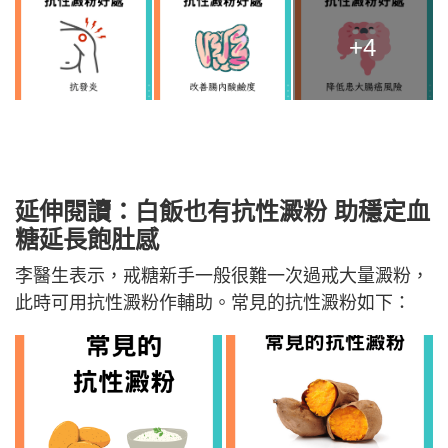
+4
延伸閱讀：白飯也有抗性澱粉 助穩定血
糖延長飽肚感
李醫生表示，戒糖新手一般很難一次過戒大量澱粉，
此時可用抗性澱粉作輔助。常見的抗性澱粉如下：