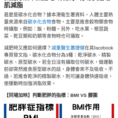
肌減脂
甚麼是碳水化合物？據本港衞生署資料，人體主要熱
量來源來自
碳水化合物
食物，主要是進食穀物類食物
時攝取，例如：飯、粉麵。另外，吃水果、根莖蔬
菜、乾豆類和奶類等食物時也可攝取。
減肥時又應如何選擇？
減重醫生蕭捷健
在其facebook
專頁發文指，碳水化合物分為3種：乾淨碳水、精製
碳水、原型碳水。若全日沒有攝取任何碳水，做運動
前卻突然進食原型碳水的話，身體會來不及吸收。不
過，若進食乾淨的精製碳水，則可讓身體快速吸收，
使運動時加強消脂效果。
【同場加映】判斷肥胖的指標：BMI VS 腰圍