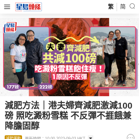
繁
简
減肥方法｜港夫婦齊減肥激減100
磅 照吃澱粉雪糕 不反彈不捱餓兼
降膽固醇
更新時間：10:00 2023-09-03 HKT
減肥運動