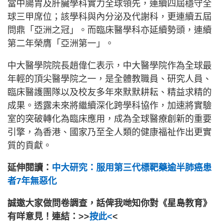
當中腸胃及肝臟學科實力全球領先，連續四屆穩守全
球三甲席位；該學科與內分泌及代謝科，更連續五屆
問鼎「亞洲之冠」。而臨床醫學科亦延續勢頭，連續
第二年榮膺「亞洲第一」。
中大醫學院院長趙偉仁表示，中大醫學院作為全球最
年輕的頂尖醫學院之一，是全體教職員、研究人員、
臨床醫護團隊以及校友多年來默默耕耘、精益求精的
成果。透露未來將繼續深化跨學科協作，加速將實驗
室的突破轉化為臨床應用，成為全球醫療創新的重要
引擎，為香港、國家乃至全人類的健康福祉作出更實
質的貢獻。
延伸閱讀：
中大研究：服用第三代標靶藥逾半肺癌患
者7年無惡化
誠邀大家做問卷調查，話俾我哋知你對《星島教育》
有咩意見！連結：>>
按此<
<