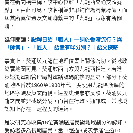
曾在新聞稿中稱，該中心位於「九龍西交通交匯據
點」。由此可見，該名稱並非單純作為商業標識，而
與其所處位置及交通聯繫中的「九龍」意象有所關
聯。
延伸閱讀：
點解日語「職人」一詞於香港流行？與
「師傅」、「匠人」 語意有咩分別？｜語文探驪
事實上，葵涌與九龍在地理位置上關係密切。從地政
總署地圖可見，葵涌於西南方與九龍西相連。若進一
步追溯電訊管理局對電話號碼編排的歷史，部分下葵
涌地區曾於1960至1980年代一度使用九龍區所屬的
地區字頭及英文簡稱。這歷史現象亦反映，葵涌與九
龍之間並非截然分隔，而曾在行政、通訊或日常地域
認知上存在一定程度的連結。
是次研究亦收集16位葵涌區居民對地域劃分的認知，
受訪者多為長期居民，當中超過6成表示居住逾10