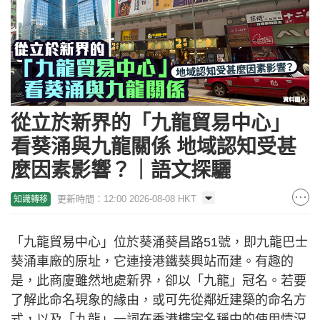
從立於新界的「九龍貿易中心」
看葵涌與九龍關係 地域認知受甚
麼因素影響？｜語文探驪
更新時間：12:00 2026-08-08 HKT
知識轉移
「九龍貿易中心」位於葵涌葵昌路51號，即九龍巴士
葵涌車廠的原址，它連接港鐵葵興站而建。有趣的
是，此商廈雖然地處新界，卻以「九龍」冠名。若要
了解此命名現象的緣由，或可先從鄰近建築的命名方
式，以及「九龍」一詞在香港樓宇名稱中的使用情況