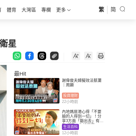
繁
简
育
體育
大灣區
專欄
更多
型衛星
最Hit
謝偉俊夫婦擬效法蔡瀾
｜周顯
投資理財
22小時前
內地媽居港心得「不要
臉的人得到一切」！分
享3方面「豁出去」有著
數 網民：你好厲害
生活百科
12小時前