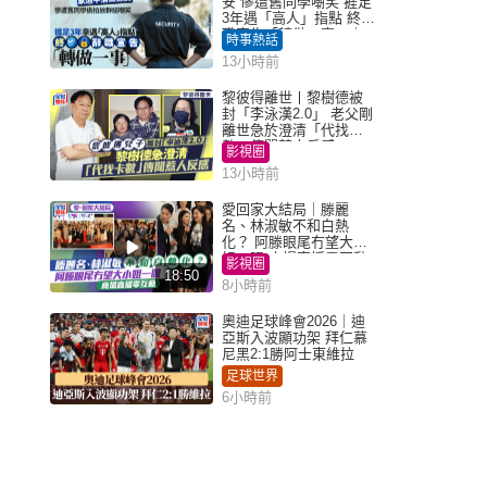
安 慘遭舊同學嘲笑 捱足
3年遇「高人」指點 終辭
職宣告「轉做一事」｜
時事熱話
Juicy叮
13小時前
黎彼得離世丨黎樹德被
封「李泳漢2.0」 老父剛
離世急於澄清「代找卡
數」傳聞惹人反感
影視圈
13小時前
愛回家大結局｜滕麗
名、林淑敏不和白熱
化？ 阿滕眼尾冇望大小
姐一眼 商場直播零互動
影視圈
18:50
8小時前
奧迪足球峰會2026｜迪
亞斯入波顯功架 拜仁慕
尼黑2:1勝阿士東維拉
足球世界
6小時前