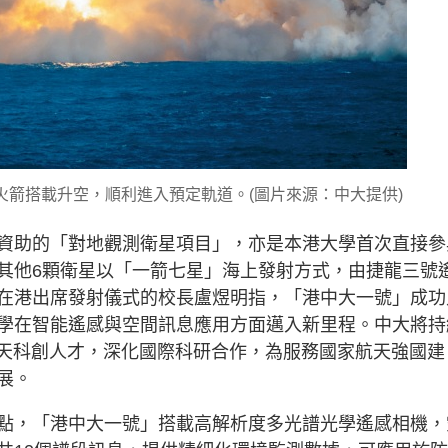
箭搭載升空，順利進入預定軌道。(圖片來源：中大提供)
資助的「對地觀測衛星項目」，亦是本港大學首次直接參
其他6顆衛星以「一箭七星」海上發射方式，由捷龍三號
在港出席發射儀式的校長盧煜明指，「港中大一號」成功
學在智能遙感與空間訊息應用方面邁入新里程。中大將持
航天科創人才，深化國際科研合作，為服務國家航天強國建
展。
點，「港中大一號」搭載高解析度多光譜光學遙感相機，