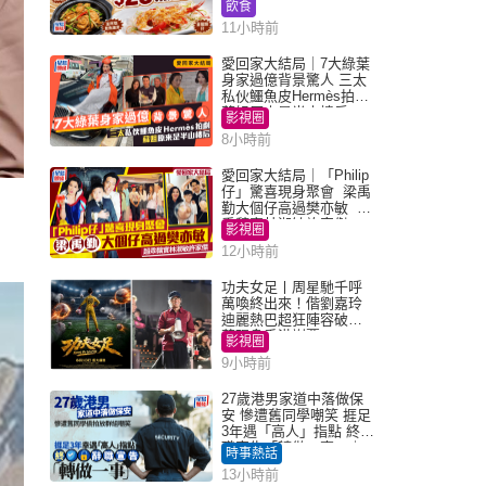
大晚餐超值優惠
飲食
11小時前
愛回家大結局｜7大綠葉
身家過億背景驚人 三太
私伙鱷魚皮Hermès拍劇
蘇姐原來是半山樓后
影視圈
8小時前
愛回家大結局｜「Philip
仔」驚喜現身聚會 梁禹
勤大個仔高過樊亦敏 超
乖黐實林淑敏許家傑
影視圈
12小時前
功夫女足丨周星馳千呼
萬喚終出來！偕劉嘉玲
迪麗熱巴超狂陣容破天
荒現身香港謝票
影視圈
9小時前
27歲港男家道中落做保
安 慘遭舊同學嘲笑 捱足
3年遇「高人」指點 終辭
職宣告「轉做一事」｜
時事熱話
Juicy叮
13小時前