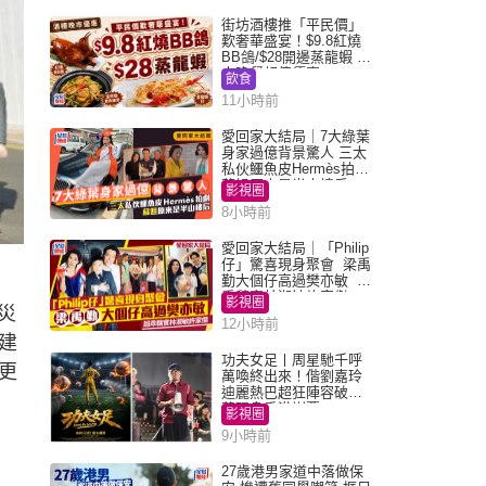
街坊酒樓推「平民價」
歎奢華盛宴！$9.8紅燒
BB鴿/$28開邊蒸龍蝦 3
大晚餐超值優惠
飲食
11小時前
愛回家大結局｜7大綠葉
身家過億背景驚人 三太
私伙鱷魚皮Hermès拍劇
蘇姐原來是半山樓后
影視圈
8小時前
愛回家大結局｜「Philip
仔」驚喜現身聚會 梁禹
勤大個仔高過樊亦敏 超
乖黐實林淑敏許家傑
影視圈
災
12小時前
建
功夫女足丨周星馳千呼
更
萬喚終出來！偕劉嘉玲
迪麗熱巴超狂陣容破天
荒現身香港謝票
影視圈
9小時前
27歲港男家道中落做保