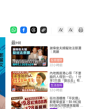
最Hit
謝偉俊夫婦擬效法蔡瀾
｜周顯
投資理財
22小時前
內地媽居港心得「不要
臉的人得到一切」！分
享3方面「豁出去」有著
數 網民：你好厲害
生活百科
12小時前
街坊酒樓推「平民價」
歎奢華盛宴！$9.8紅燒
BB鴿/$28開邊蒸龍蝦 3