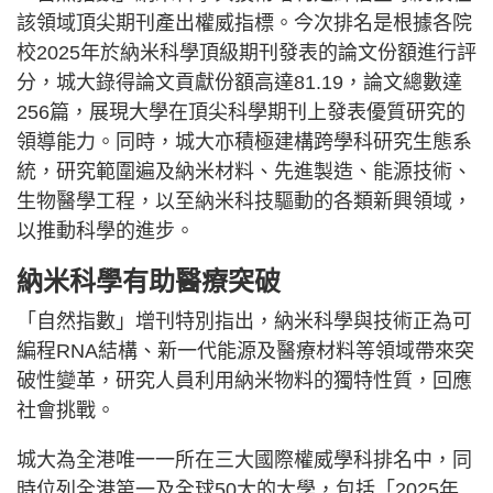
該領域頂尖期刊產出權威指標。今次排名是根據各院
校2025年於納米科學頂級期刊發表的論文份額進行評
分，城大錄得論文貢獻份額高達81.19，論文總數達
256篇，展現大學在頂尖科學期刊上發表優質研究的
領導能力。同時，城大亦積極建構跨學科研究生態系
統，研究範圍遍及納米材料、先進製造、能源技術、
生物醫學工程，以至納米科技驅動的各類新興領域，
以推動科學的進步。
納米科學有助醫療突破
「自然指數」增刊特別指出，納米科學與技術正為可
編程RNA結構、新一代能源及醫療材料等領域帶來突
破性變革，研究人員利用納米物料的獨特性質，回應
社會挑戰。
城大為全港唯一一所在三大國際權威學科排名中，同
時位列全港第一及全球50大的大學，包括「2025年