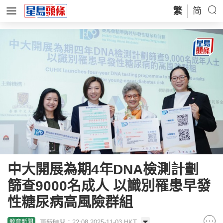
繁
简
中大開展為期4年DNA檢測計劃
篩查9000名成人 以識別罹患早發
性糖尿病高風險群組
更新時間：22:08 2025-11-03 HKT
教育新聞