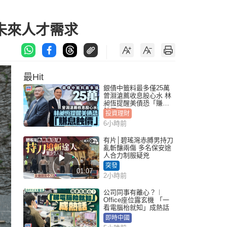
近未來人才需求
最Hit
銀債中籤料最多僅25萬
曾淵滄薦收息股心水 林
昶恆提醒美債恐「賺息
蝕價」
投資理財
6小時前
有片│碧瑤灣赤膊男持刀
亂斬釀兩傷 多名保安途
人合力制服疑兇
突發
01:07
2小時前
公司同事有離心？︱
Office座位露玄機 「一
看電腦枱就知」成熱話
即時中國