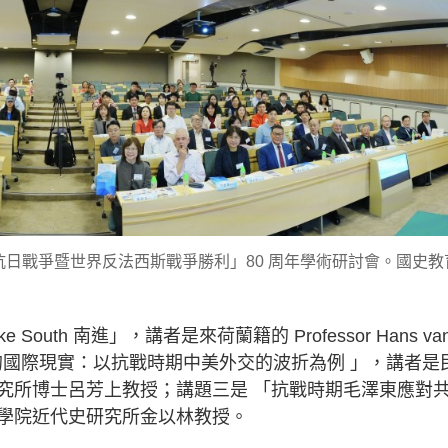
日戰爭暨世界反法西斯戰爭勝利」80 周年學術研討會。國史教
outh 南進」，講者是來荷蘭籍的 Professor Hans va
弱的國際現實：以抗戰時期中美外交的波折為例 」，講者是
究所博士呂芳上教授；講題三是 「抗戰時期毛澤東應對
學院近代史研究所金以林教授。