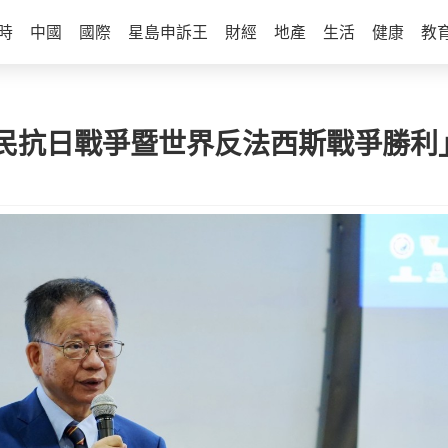
時
中國
國際
星島申訴王
財經
地產
生活
健康
教
民抗日戰爭暨世界反法西斯戰爭勝利」