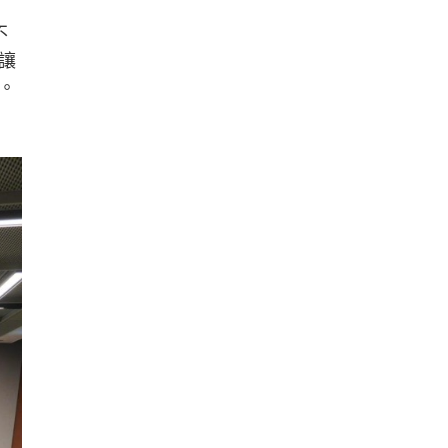
不
讓
。