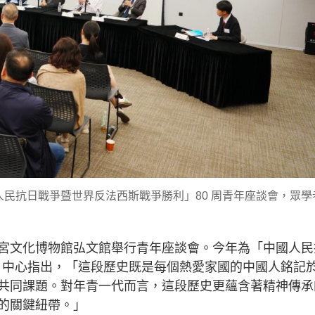
民抗日戰爭暨世界反法西斯戰爭勝利」80 周青年座談會，眾學
宮文化博物館弘文館舉行青年座談會。今年為「中國人民
年，中心指出，「這段歷史既是每個熱愛家國的中國人銘記
共同課題。對年青一代而言，這段歷史更蘊含著精神傳承
的關鍵紐帶。」