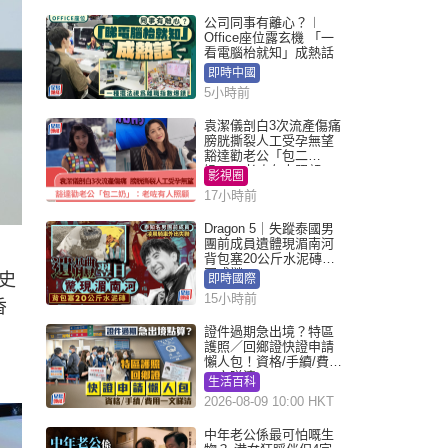
公司同事有離心？︱
Office座位露玄機 「一
看電腦枱就知」成熱話
即時中國
5小時前
袁潔儀剖白3次流產傷痛
膀胱撕裂人工受孕無望
豁達勸老公「包二
奶」：老咗有人照顧
影視圈
17小時前
Dragon 5｜失蹤泰國男
團前成員遺體現湄南河
背包塞20公斤水泥磚死
因成謎
史
即時國際
15小時前
香
證件過期急出境？特區
護照／回鄉證快證申請
懶人包！資格/手續/費用
一文睇清
生活百科
2026-08-09 10:00 HKT
中年老公係最可怕嘅生