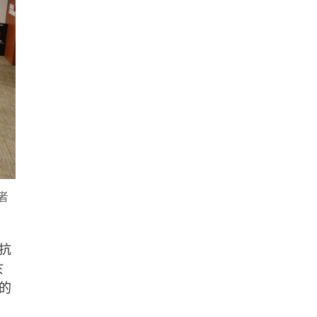
者
抗
於
的