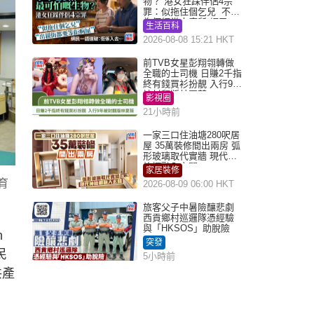
物？ 港女狂踩伴侶4宗
罪：似拖住個乞兒 不解
為何經常去廁所 網民一
生活百科
語道破
2026-08-08 15:21 HKT
前TVB女星彭翔翎轉做
全職的士司機 日賺2千指
終有錢買衫扮靚 入行9年
被封翻版林夏薇
影視圈
21小時前
一家三口住油塘280呎居
屋 35萬裝修間出兩房 弧
形玻璃取代實牆 現代神
枱櫃融入玄關
家居裝修
育
2026-08-09 06:00 HKT
旅客父子中暑險釀悲劇
西貢鄉村巡邏隊憑經驗
與「HKSOS」助脫險
n
突發
民
5小時前
共產