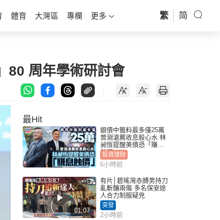
繁
简
育
體育
大灣區
專欄
更多
80 周年學術研討會
最Hit
銀債中籤料最多僅25萬
曾淵滄薦收息股心水 林
昶恆提醒美債恐「賺息
蝕價」
投資理財
6小時前
有片│碧瑤灣赤膊男持刀
亂斬釀兩傷 多名保安途
人合力制服疑兇
突發
01:07
2小時前