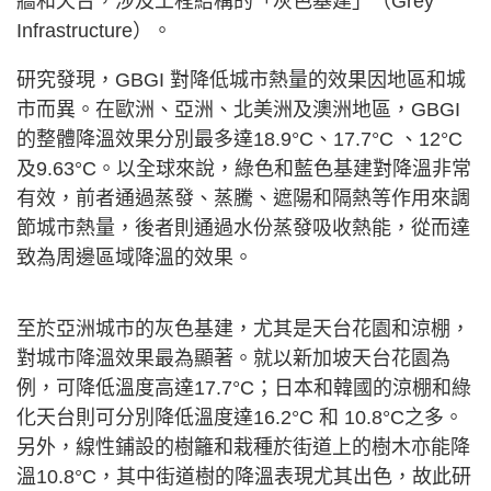
牆和天台，涉及工程結構的「灰色基建」（Grey
Infrastructure）。
研究發現，GBGI 對降低城市熱量的效果因地區和城
市而異。在歐洲、亞洲、北美洲及澳洲地區，GBGI
的整體降溫效果分別最多達18.9°C、17.7°C 、12°C
及9.63°C。以全球來說，綠色和藍色基建對降溫非常
有效，前者通過蒸發、蒸騰、遮陽和隔熱等作用來調
節城市熱量，後者則通過水份蒸發吸收熱能，從而達
致為周邊區域降溫的效果。
至於亞洲城市的灰色基建，尤其是天台花園和涼棚，
對城市降溫效果最為顯著。就以新加坡天台花園為
例，可降低溫度高達17.7°C；日本和韓國的涼棚和綠
化天台則可分別降低溫度達16.2°C 和 10.8°C之多。
另外，線性鋪設的樹籬和栽種於街道上的樹木亦能降
溫10.8°C，其中街道樹的降溫表現尤其出色，故此研