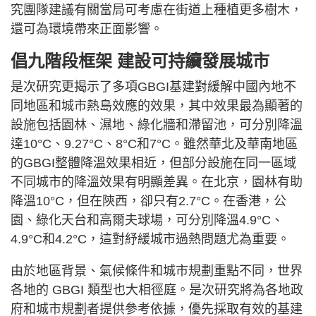
究團隊建議有關當局可考慮在街道上種植更多樹木，
還可為環境帶來正面影響。
倡九階段框架 建設可持續發展城市
是次研究更揭示了多項GBGI基建對緩解中國內地不
同地區和城市熱島效應的效果，其中效果最為顯著的
設施包括園林、濕地、綠化牆和滯留池，可分別降溫
達10°C、9.27°C、8°C和7°C。雖然華北及華南地區
的GBGI整體降溫效果相近，但部分設施在同一區域
不同城市的降溫效果有明顯差異。在北京，園林有助
降溫10°C，但在陝西，卻只有2.7°C。在香港，公
園、綠化天台和高爾夫球場，可分別降溫4.9°C、
4.9°C和4.2°C，這對紓緩城市過熱問題尤為重要。
由於地區背景、氣候條件和城市規劃重點不同，世界
各地的 GBGI 類型也大相徑庭。是次研究將為各地政
府和城市規劃者提供參考依據，優先採取有效的基建