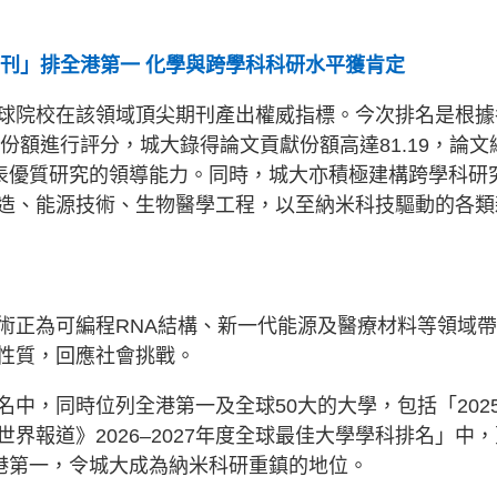
增刊」排全港第一 化學與跨學科科研水平獲肯定
球院校在該領域頂尖期刊產出權威指標。今次排名是根據
份額進行評分，城大錄得論文貢獻份額高達81.19，論文
發表優質研究的領導能力。同時，城大亦積極建構跨學科研
造、能源技術、生物醫學工程，以至納米科技驅動的各類
術正為可編程RNA結構、新一代能源及醫療材料等領域
性質，回應社會挑戰。
中，同時位列全港第一及全球50大的大學，包括「202
界報道》2026–2027年度全球最佳大學學科排名」中，
全港第一，令城大成為納米科研重鎮的地位。