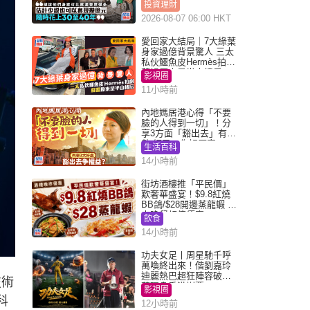
投資理財
2026-08-07 06:00 HKT
愛回家大結局｜7大綠葉
身家過億背景驚人 三太
私伙鱷魚皮Hermès拍劇
蘇姐原來是半山樓后
影視圈
11小時前
內地媽居港心得「不要
臉的人得到一切」！分
享3方面「豁出去」有著
數 網民：你好厲害
生活百科
14小時前
街坊酒樓推「平民價」
歎奢華盛宴！$9.8紅燒
BB鴿/$28開邊蒸龍蝦 3
大晚餐超值優惠
飲食
14小時前
功夫女足丨周星馳千呼
萬喚終出來！偕劉嘉玲
迪麗熱巴超狂陣容破天
技術
荒現身香港謝票
影視圈
科
12小時前