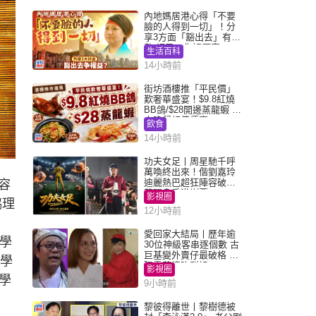
內地媽居港心得「不要
臉的人得到一切」！分
享3方面「豁出去」有著
數 網民：你好厲害
生活百科
14小時前
街坊酒樓推「平民價」
歎奢華盛宴！$9.8紅燒
BB鴿/$28開邊蒸龍蝦 3
大晚餐超值優惠
飲食
14小時前
功夫女足丨周星馳千呼
萬喚終出來！偕劉嘉玲
迪麗熱巴超狂陣容破天
容
荒現身香港謝票
影視圈
協理
12小時前
愛回家大結局丨歷年逾
名學
30位神級客串逐個數 古
巨基變外賣仔最破格 歐
向學
陽震華情陷群姐
影視圈
學
9小時前
黎彼得離世丨黎樹德被