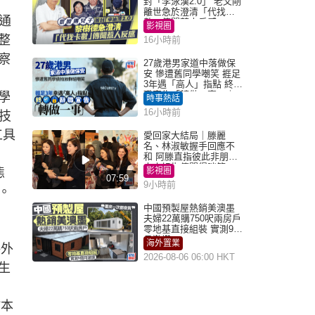
封「李泳漢2.0」 老父剛
離世急於澄清「代找卡
通
數」傳聞惹人反感
影視圈
整
16小時前
察
27歲港男家道中落做保
安 慘遭舊同學嘲笑 捱足
3年遇「高人」指點 終辭
職宣告「轉做一事」｜
學
時事熱話
Juicy叮
16小時前
技
工具
愛回家大結局｜滕麗
名、林淑敏握手回應不
和 阿滕直指彼此非朋友
大小姐指傳聞得啖笑
態
影視圈
07:59
9小時前
。
中國預製屋熱銷美澳墨
夫婦22萬購750呎兩房戶
零地基直接組裝 實測9個
月激讚
海外置業
海外
2026-08-06 06:00 HKT
生
於本