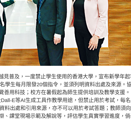
具越見普及，一度禁止學生使用的香港大學，宣布新學年起
，每名學生每月限發20個指令，並須列明資料出處及來源。
覺善用科技；校方在暑假起為師生提供培訓及教學支援。
Dall-E等AI生成工具作教學用途，但禁止用於考試，每
明資料出處和引用來源，亦不可以用於考試答題；教師須
辯、課堂現場示範及解說等，評估學生真實學習進度，倘