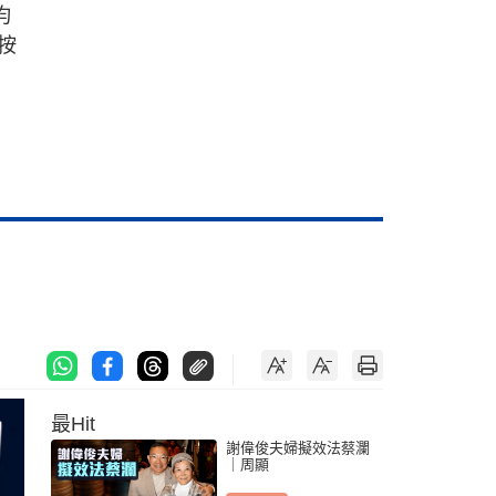
均
按
最Hit
謝偉俊夫婦擬效法蔡瀾
｜周顯