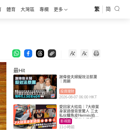
繁
简
育
體育
大灣區
專欄
更多
最Hit
謝偉俊夫婦擬效法蔡瀾
｜周顯
投資理財
2026-08-07 06:00 HKT
愛回家大結局｜7大綠葉
身家過億背景驚人 三太
私伙鱷魚皮Hermès拍劇
蘇姐原來是半山樓后
影視圈
11小時前