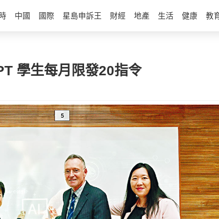
時
中國
國際
星島申訴王
財經
地產
生活
健康
教
PT 學生每月限發20指令