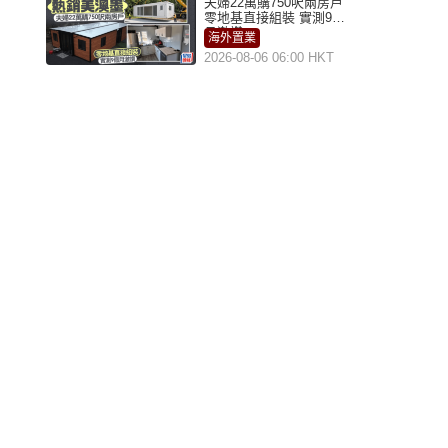
夫婦22萬購750呎兩房戶
零地基直接組裝 實測9個
月激讚
海外置業
2026-08-06 06:00 HKT