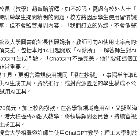
長（教學）趙寶貽解釋，如不設限，憂慮有校外人士「
同時訓練學生提問精明的問題，校方將因應學生使用習慣調
比率，但不會監管提問內容，「我們訂立的界線，不會像警
及大學圖書館館長伍麗娟指，教師可向AI使用比率高的
支援，包括本月14日起開放「AI診所」，解答師生對AI
tGPT生成問題，「ChatGPT不是完美，他們要知這個
非常重要。」
工具，更明言違規使用視同「潛在抄襲」，事隔半年取
供AI生成工具，貿然推行，或對資源匱乏的學生構成不公
試用AI工具。
0萬元，加上校內撥款，在各學術領域應用AI，又擬與
，港大積極將AI融入教學，將領導顧問委員會，持續審視
生成工具。
大學相繼容許師生使用ChatGPT教學；理工大學則