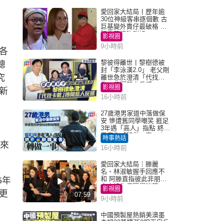
愛回家大結局丨歷年逾
30位神級客串逐個數 古
巨基變外賣仔最破格 歐
陽震華情陷群姐
影視圈
9小時前
各
黎彼得離世丨黎樹德被
總
封「李泳漢2.0」 老父剛
究
離世急於澄清「代找卡
數」傳聞惹人反感
影視圈
新
16小時前
27歲港男家道中落做保
安 慘遭舊同學嘲笑 捱足
3年遇「高人」指點 終辭
職宣告「轉做一事」｜
時事熱話
Juicy叮
帶來
16小時前
愛回家大結局｜滕麗
名、林淑敏握手回應不
和 阿滕直指彼此非朋友
5年
大小姐指傳聞得啖笑
影視圈
更
07:59
9小時前
中國預製屋熱銷美澳墨