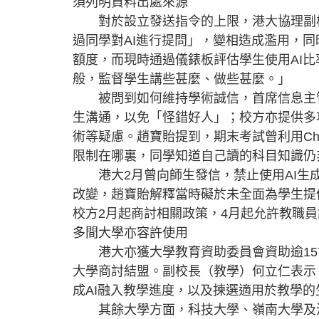
須列明資料出處來源
對於設立發送指令的上限，港大協理副校
過同學對AI進行提問」，變相造成濫用，
額度，而現時通過儀錶板評估學生使用AI
般，監督學生講些甚麼、做些甚麼。」
被問到如何維持學術誠信，首席信息主管
生溝通，以免「怪錯好人」；校方亦提供多項
術等疑慮。趙寶貽提到，期末考試曾利用Cha
限制在哪裏，同學知道自己讀的科目知識仍
港大2月曾向師生發信，禁止使用AI生成
改變，趙寶貽解釋當時礙於未全面為學生提
校方2月起商討相關政策，4月起允許教職員
多間大學亦容許使用
港大亦獲大學教育資助委員會資助逾157
大學商討結盟。副校長（教學）何立仁表示
成AI融入教學進度，以及揀選適用於教學的
其餘大學方面，科技大學、嶺南大學及浸會