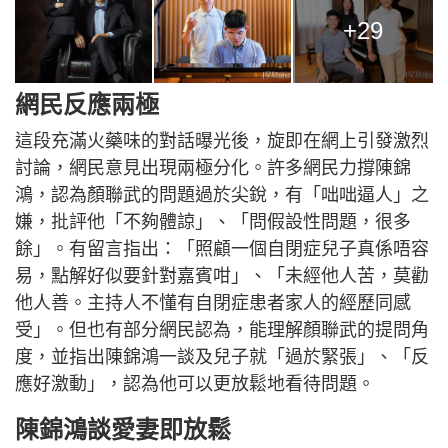
+29
網民反應兩極
這段充滿火藥味的對話曝光後，旋即在網上引發激烈
討論，網民意見出現兩極分化。許多網民力撐陳錦
鴻，認為顏聯武的問題過於尖銳，有「咄咄逼人」之
嫌，批評他「不夠體諒」、「問假設性問題，很多
餘」。有留言指出：「照顧一個自閉症兒子真係唔容
易，點解好似要針對嘉賓咁」、「未經他人苦，莫勸
他人善。主持人不懂有自閉症患者家人的經歷同感
受」。但也有部分網民認為，能理解顏聯武的提問角
度，並指出陳錦鴻一談及兒子就「過於緊張」、「反
應好激動」，認為他可以更放鬆地看待問題。
陳錦鴻談愛妻即放鬆