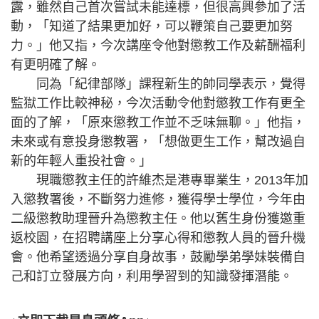
露，雖然自己首次嘗試未能達標，但很高興參加了活
動，「知道了結果更加好，可以鞭策自己要更加努
力。」他又指，今次講座令他對懲教工作及薪酬福利
有更明確了解。
同為「紀律部隊」課程新生的帥同學表示，覺得
監獄工作比較神秘，今次活動令他對懲教工作有更全
面的了解，「原來懲教工作並不乏味無聊。」他指，
未來或有意投身懲教署，「想做更生工作，幫改過自
新的年輕人重投社會。」
現職懲教主任的許維杰是港專畢業生，2013年加
入懲教署後，不斷努力進修，獲得學士學位，今年由
二級懲教助理晉升為懲教主任。他以舊生身份獲邀重
返校園，在招聘講座上分享心得和懲教人員的晉升機
會。他希望透過分享自身故事，鼓勵學弟學妹裝備自
己和訂立發展方向，利用學習到的知識發揮潛能。