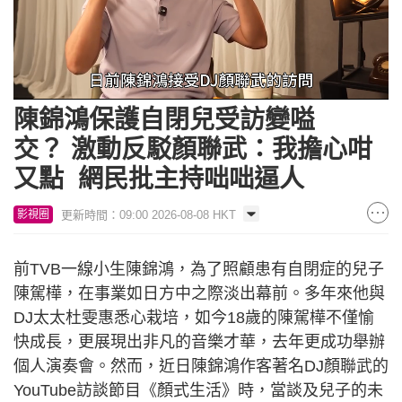
Loaded
:
Unmute
43.21%
陳錦鴻保護自閉兒受訪變嗌
交？ 激動反駁顏聯武：我擔心咁
又點 網民批主持咄咄逼人
更新時間：09:00 2026-08-08 HKT
影視圈
前TVB一線小生陳錦鴻，為了照顧患有自閉症的兒子
陳駕樺，在事業如日方中之際淡出幕前。多年來他與
DJ太太杜雯惠悉心栽培，如今18歲的陳駕樺不僅愉
快成長，更展現出非凡的音樂才華，去年更成功舉辦
個人演奏會。然而，近日陳錦鴻作客著名DJ顏聯武的
YouTube訪談節目《顏式生活》時，當談及兒子的未