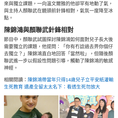
來與獨立課題，一向溫文爾雅的他卻罕有地動了氣，
與主持人顏聯武在鏡頭前針鋒相對，氣氛一度降至冰
點。
陳錦鴻與顏聯武針鋒相對
節目中，顏聯武試圖探討陳錦鴻如何面對兒子長大後
需要獨立的課題，他提問：「你有冇諗過去畀你個仔
去獨立？」陳錦鴻直白地回答「當然啦」，但隨後顏
聯武進一步以假設性問題引導，觸動了陳錦鴻的敏感
神經。
相關閱讀：
陳錦鴻帶當年只得14歲兒子立平安紙灌輸
生死教育 遺產全留太太名下：看透生死勿放大