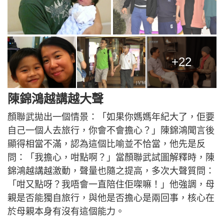
+22
陳錦鴻越講越大聲
顏聯武拋出一個情景：「如果你媽媽年紀大了，佢要
自己一個人去旅行，你會不會擔心？」陳錦鴻聞言後
顯得相當不滿，認為這個比喻並不恰當，他先是反
問：「我擔心，咁點啊？」當顏聯武試圖解釋時，陳
錦鴻越講越激動，聲量也隨之提高，多次大聲質問：
「咁又點呀？我唔會一直陪住佢㗎嘛！」他強調，母
親是否能獨自旅行，與他是否擔心是兩回事，核心在
於母親本身有沒有這個能力。