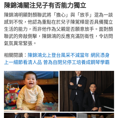
陳錦鴻關注兒子有否能力獨立
陳錦鴻明顯對顏聯武將「擔心」與「放手」混為一談
感到不悅，他認為重點在於兒子陳駕樺是否具備獨立
生活的能力，而非他作為父親是否願意放手。面對顏
聯武的旁敲側擊，陳錦鴻的反應充滿防衛性，令訪問
氣氛異常緊張。
相關閱讀：
陳錦鴻北上登台風采不減當年 網民憑身
上一細節看清人品 曾為自閉兒停工培養成鋼琴學霸