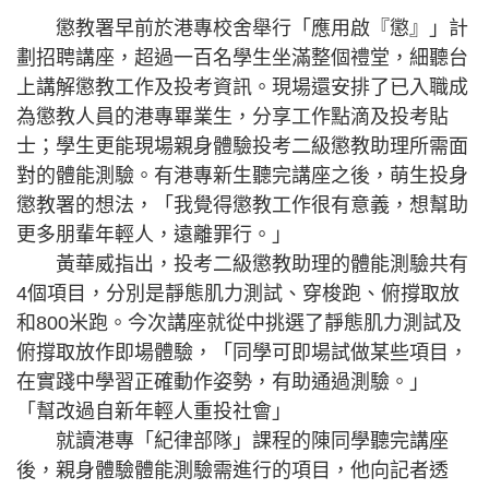
懲教署早前於港專校舍舉行「應用啟『懲』」計
劃招聘講座，超過一百名學生坐滿整個禮堂，細聽台
上講解懲教工作及投考資訊。現場還安排了已入職成
為懲教人員的港專畢業生，分享工作點滴及投考貼
士；學生更能現場親身體驗投考二級懲教助理所需面
對的體能測驗。有港專新生聽完講座之後，萌生投身
懲教署的想法，「我覺得懲教工作很有意義，想幫助
更多朋輩年輕人，遠離罪行。」
黃華威指出，投考二級懲教助理的體能測驗共有
4個項目，分別是靜態肌力測試、穿梭跑、俯撐取放
和800米跑。今次講座就從中挑選了靜態肌力測試及
俯撐取放作即場體驗，「同學可即場試做某些項目，
在實踐中學習正確動作姿勢，有助通過測驗。」
「幫改過自新年輕人重投社會」
就讀港專「紀律部隊」課程的陳同學聽完講座
後，親身體驗體能測驗需進行的項目，他向記者透