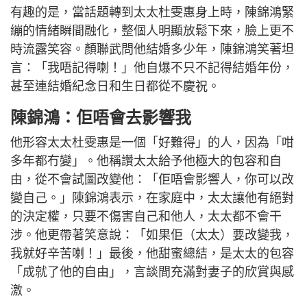
有趣的是，當話題轉到太太杜雯惠身上時，陳錦鴻緊
繃的情緒瞬間融化，整個人明顯放鬆下來，臉上更不
時流露笑容。顏聯武問他結婚多少年，陳錦鴻笑著坦
言：「我唔記得喇！」他自爆不只不記得結婚年份，
甚至連結婚紀念日和生日都從不慶祝。
陳錦鴻：佢唔會去影響我
他形容太太杜雯惠是一個「好難得」的人，因為「咁
多年都冇變」。他稱讚太太給予他極大的包容和自
由，從不會試圖改變他：「佢唔會影響人，你可以改
變自己。」陳錦鴻表示，在家庭中，太太讓他有絕對
的決定權，只要不傷害自己和他人，太太都不會干
涉。他更帶著笑意說：「如果佢（太太）要改變我，
我就好辛苦喇！」最後，他甜蜜總結，是太太的包容
「成就了他的自由」，言談間充滿對妻子的欣賞與感
激。