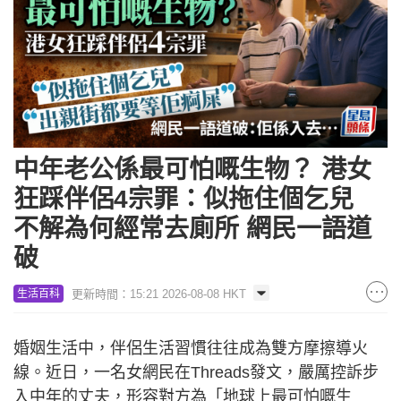
中年老公係最可怕嘅生物？ 港女
狂踩伴侶4宗罪：似拖住個乞兒
不解為何經常去廁所 網民一語道
破
更新時間：15:21 2026-08-08 HKT
生活百科
婚姻生活中，伴侶生活習慣往往成為雙方摩擦導火
線。近日，一名女網民在Threads發文，嚴厲控訴步
入中年的丈夫，形容對方為「地球上最可怕嘅生