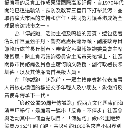
揚廉署的反貪工作成果獲國際高度評價，自1970年代
開始已透過執法、預防及教育三管齊下打擊貪污，並
取得廣大市民的支持和信任，共同努力讓香港成為全
球最廉潔城市之一。
為「傳誠跑」活動主禮及鳴槍的嘉賓，還包括著
名動作巨星甄子丹、警務處處長蕭澤頤、副廉政專員
兼執行處首長丘樹春、審查貪污舉報諮詢委員會主席
陳智思、防止貪污諮詢委員會主席黃天祐博士、社區
關係市民諮詢委員會主席何順文教授、副行政署長陳
圳德，以及其他廉署首長級人員。
在「傳誠跑」起跑前，一眾主禮嘉賓將代表廉署
人員核心價值的標記交予年輕人及小朋友，象徵將反
貪使命傳承下一代。
「廉政公署50周年傳誠跑」假西九文化區東面海
濱草坪舉行，是廉署一連串「反貪．不停步」社區參
與活動其中一個重點項目。「傳誠跑」設5公里跑步
競賽及1公里親子跑，共吸引約1000名來自不同界別