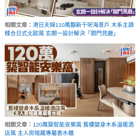
相關文章：
港日夫婦110萬翻新千呎海景戶 木系主調
糅合日式北歐風 玄關一設計解決「開門見廳」
相關文章：
120萬築智能安樂窩 舊樓變身木系溫暖酒
店風 主人房暗藏專屬香水櫃