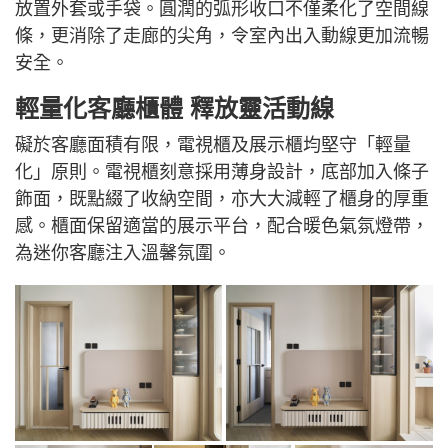
放置外套或手袋。圓潤的弧形收口不僅柔化了空間線
條，更消除了走廊的尖角，令室內出入動線更加流暢
安全。
輕量化客廳櫃體 釋放靈活動線
礙於客廳面積有限，電視櫃及展示櫃均堅守「輕量
化」原則。電視櫃刻意採用薄身設計，底部加入條子
飾面，既點綴了收納空間，亦大大減輕了櫃身的厚重
感。櫃面保留適當的展示平台，配合暖色氣氛燈帶，
為迷你客廳注入溫馨氛圍。