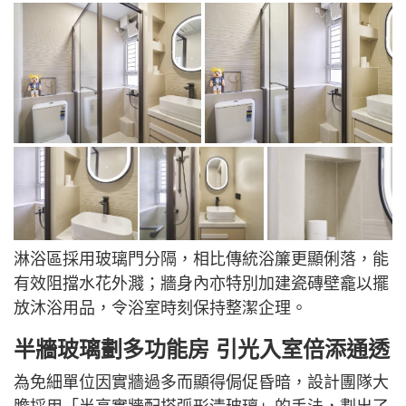
淋浴區採用玻璃門分隔，相比傳統浴簾更顯俐落，能
有效阻擋水花外濺；牆身內亦特別加建瓷磚壁龕以擺
放沐浴用品，令浴室時刻保持整潔企理。
半牆玻璃劃多功能房 引光入室倍添通透
為免細單位因實牆過多而顯得侷促昏暗，設計團隊大