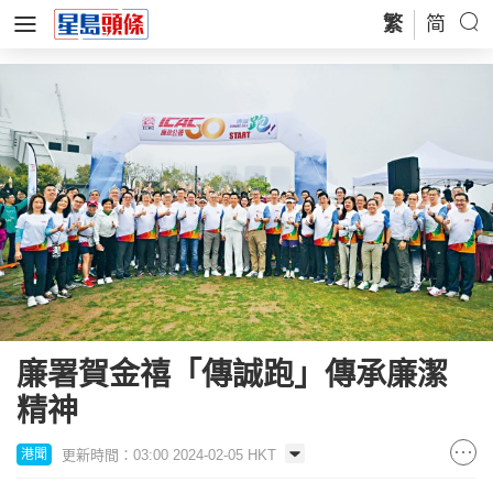
繁
简
廉署賀金禧「傳誠跑」傳承廉潔
精神
更新時間：03:00 2024-02-05 HKT
港聞