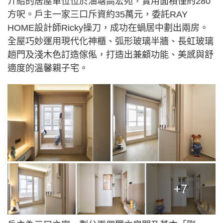
介紹的居屋單位位於油塘高宏苑，實用面積僅約280
方呎。戶主一家三口斥資約35萬元，委託RAY
HOME設計師Ricky操刀，成功在蝸居中劃出兩房。
全屋巧妙運用現代化神櫃、弧形玻璃半牆、長虹玻璃
趟門及淺木色訂造傢俬，打造出兼顧功能、美感與舒
適度的溫馨親子宅。
+7