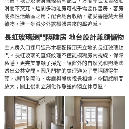
門框、地台及牆身線條精準配合，方能令弧位自然順
滑而不突兀。這間多功能房可視乎需要作書房、客房
或彈性活動區之用；配合地台收納，能妥善隱藏大量
雜物，進一步減少外露櫃體帶來的壓迫感。
長虹玻璃趟門隔睡房 地台設計兼顧儲物
主人房入口採用弧形木框配搭頂天立地的長虹玻璃趟
門。長虹玻璃的直條紋理不僅能模糊房內視線、保障
私隱，更完美兼顧了採光，讓窗外的自然光和煦地滲
透出公共空間。圓角門框的處理避免了間隔顯得生
硬，趟門全開時，客廳與睡房視覺相連，空間感瞬間
放大；關上後則立刻化作靜謐的獨立休息區。