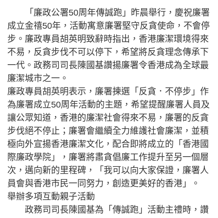
「廉政公署50周年傳誠跑」昨晨舉行，慶祝廉署
成立金禧50年，活動寓意廉署堅守反貪使命，不會停
步。廉政專員胡英明致辭時指出，香港廉潔環境得來
不易，反貪步伐不可以停下，希望將反貪理念傳承下
一代。政務司司長陳國基讚揚廉署令香港成為全球最
廉潔城市之一。
廉政專員胡英明表示，廉署揀選「反貪．不停步」作
為廉署成立50周年活動的主題，希望提醒廉署人員及
讓公眾知道，香港的廉潔社會得來不易，廉署的反貪
步伐絕不停止；廉署會繼續全力維護社會廉潔，並積
極向外宣揚香港廉潔文化，配合即將成立的「香港國
際廉政學院」，廉署將肅貪倡廉工作提升至另一個層
次，邁向新的里程碑，「我可以向大家保證，廉署人
員會與香港市民一同努力，創造更美好的香港」。
舉辦多項互動親子活動
政務司司長陳國基為「傳誠跑」活動主禮時，讚