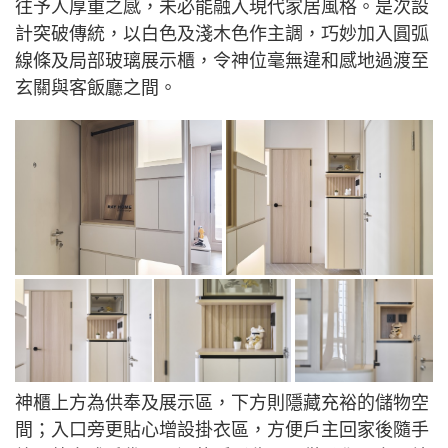
往予人厚重之感，未必能融入現代家居風格。是次設
計突破傳統，以白色及淺木色作主調，巧妙加入圓弧
線條及局部玻璃展示櫃，令神位毫無違和感地過渡至
玄關與客飯廳之間。
神櫃上方為供奉及展示區，下方則隱藏充裕的儲物空
間；入口旁更貼心增設掛衣區，方便戶主回家後隨手