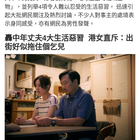
物」，並列舉4項令人難以忍受的生活惡習， 迅速引
起大批網民關注及熱烈討論，不少人對事主的處境表
示身同感受，亦有網民為男性發聲。
轟中年丈夫4大生活惡習 港女直斥：出
街好似拖住個乞兒