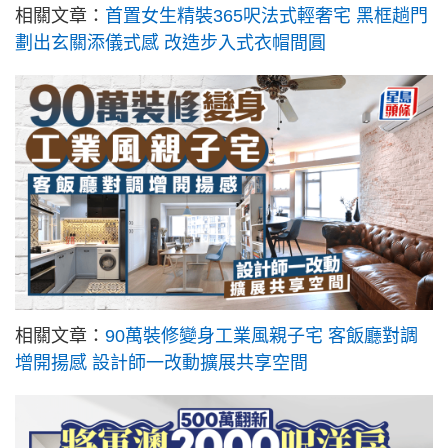
相關文章：
首置女生精裝365呎法式輕奢宅 黑框趟門
劃出玄關添儀式感 改造步入式衣帽間圓
相關文章：
90萬裝修變身工業風親子宅 客飯廳對調
增開揚感 設計師一改動擴展共享空間