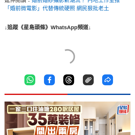
延伸閱讀：
婚前婚紗攝影新潮流？ 內地工作室推
「婚前微電影」代替傳統硬照 網民狠批老土
↓追蹤《星島頭條》WhatsApp頻道↓