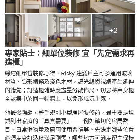
+2
專家貼士：細單位裝修 宜「先定需求再
造櫃」
總結細單位裝修心得，Ricky 建議戶主可多運用玻璃
材質、弧形線條及淺色木材，讓光線與視線產生延伸
的錯覺；訂造櫃體時應盡量分散佈局，切忌將高身櫃
全數集中於同一幅牆上，以免形成沉重感。
他最後強調，著手規劃小型居屋裝修前，最重要是坦
誠列出家庭的「真實需要」——例如確切的房間數
目、日常儲物量及廚廁使用習慣等。先決定哪些位置
必須度身訂造以滿足剛需，哪些地方可適度留白保持