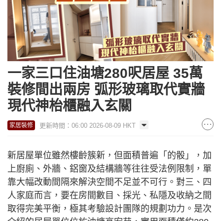
一家三口住油塘280呎居屋 35萬
裝修間出兩房 弧形玻璃取代實牆
現代神枱櫃融入玄關
更新時間：06:00 2026-08-09 HKT
家居裝修
新居屋單位雖然樓齡簇新，但面積普遍「的骰」，加
上廚廁、外牆、鋁窗及結構牆等往往受法例限制，單
靠大幅改動間隔來解決空間不足並不可行。對三、四
人家庭而言，要在房間數目、採光、私隱及收納之間
取得完美平衡，極其考驗設計團隊的規劃功力。是次