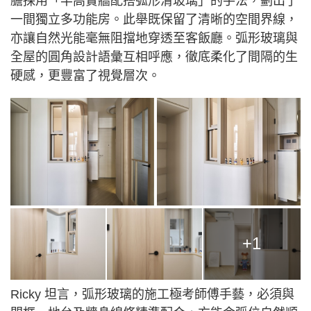
膽採用「半高實牆配搭弧形清玻璃」的手法，劃出了
一間獨立多功能房。此舉既保留了清晰的空間界線，
亦讓自然光能毫無阻擋地穿透至客飯廳。弧形玻璃與
全屋的圓角設計語彙互相呼應，徹底柔化了間隔的生
硬感，更豐富了視覺層次。
+1
Ricky 坦言，弧形玻璃的施工極考師傅手藝，必須與