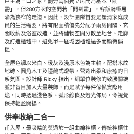
戶主為三口之家，劃分兩個獨立房間乃基本「剛
需」，但280方呎的空間若「間到盡」，客飯廳極易
淪為狹窄的走道。因此，設計團隊首要是釐清家庭成
員的生活需要，將有限面積優先分配予兩房間隔、玄
關收納及浴室改造，並將儲物空間分散至地台、走廊
及訂造櫃體中，避免單一區域因櫃體過多而顯得侷
促。
全屋色調以米白、暖灰及淺原木色為主軸，配搭木紋
地磚、圓角木工及隱藏式燈帶，營造出柔和療癒的日
系氛圍。設計師 Ricky 指出，細單位裝修的致勝關鍵
並非盲目加入大量裝飾，而是賦予每件傢俬實際用
途，同時透過淺色系、弧形線條及燈光佈局，令視覺
保持輕盈開揚。
供奉收納二合一
甫入屋，最吸睛的莫過於一組曲線神櫃。傳統神櫃往