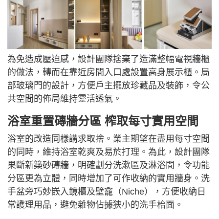
為免造成壓迫感，設計團隊捨棄了造滿整幅電視牆櫃
的做法，轉而在靠近房間入口處設置高身展示櫃。局
部玻璃門的設計，方便戶主擺放珍藏品及裝飾，令公
共空間的佈局維持靈活透氣。
浴室重置磚牆分區 榨取每寸實用空間
浴室的改造同樣講求取捨。業主期望在盡用每寸空間
的同時，維持浴室乾爽及易於打理。為此，設計團隊
果斷新築砂磚牆，明確劃分洗漱區及淋浴間，令功能
分區更為立體，同時增加了可作收納的實用牆身。洗
手盆旁巧妙嵌入鏡櫃及壁龕（Niche），方便收納日
常護理用品，避免雜物佔據狹小的洗手枱面。