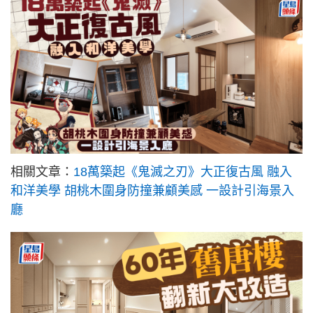
相關文章：
18萬築起《鬼滅之刃》大正復古風 融入
和洋美學 胡桃木圍身防撞兼顧美感 一設計引海景入
廳