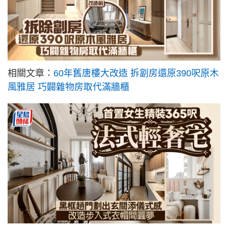
相關文章：
60年舊唐樓大改造 拆劏房還原390呎原木
風雅居 巧闢雜物房取代滿牆櫃