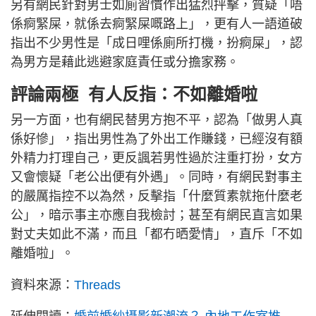
另有網民針對男士如廁習慣作出猛烈抨擊，質疑「唔
係痾緊屎，就係去痾緊屎嘅路上」，更有人一語道破
指出不少男性是「成日哩係廁所打機，扮痾屎」，認
為男方是藉此逃避家庭責任或分擔家務。
評論兩極 有人反指：不如離婚啦
另一方面，也有網民替男方抱不平，認為「做男人真
係好慘」，指出男性為了外出工作賺錢，已經沒有額
外精力打理自己，更反諷若男性過於注重打扮，女方
又會懷疑「老公出便有外遇」。同時，有網民對事主
的嚴厲指控不以為然，反擊指「什麼質素就拖什麼老
公」，暗示事主亦應自我檢討；甚至有網民直言如果
對丈夫如此不滿，而且「都冇晒愛情」，直斥「不如
離婚啦」。
資料來源：
Threads