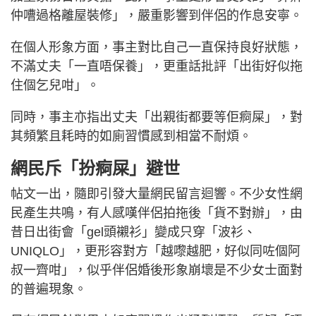
仲嘈過格離屋裝修」，嚴重影響到伴侶的作息安寧。
在個人形象方面，事主對比自己一直保持良好狀態，
不滿丈夫「一直唔保養」，更重話批評「出街好似拖
住個乞兒咁」。
同時，事主亦指出丈夫「出親街都要等佢痾屎」，對
其頻繁且耗時的如廁習慣感到相當不耐煩。
網民斥「扮痾屎」避世
帖文一出，隨即引發大量網民留言迴響。不少女性網
民產生共鳴，有人感嘆伴侶拍拖後「貨不對辦」，由
昔日出街會「gel頭襯衫」變成只穿「波衫、
UNIQLO」，更形容對方「越嚟越肥，好似同咗個阿
叔一齊咁」，似乎伴侶婚後形象崩壞是不少女士面對
的普遍現象。