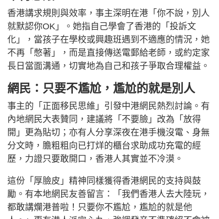
香港講求規則與效率，事主深明在港「你不說，別人
就默認你OK」。她指自己學會了香港的「投訴文
化」，當孩子在學校或興趣班遇到不適應的情況，她
不再「憋著」，而是直接傳送電郵給老師，或約定家
長日當面溝通，切實地為自己和孩子爭取合理權益。
網民：只要不尷尬，尷尬的就是別人
事主的「正面移民思維」引發中港網民熱烈討論。有
內地網民大表贊同，建議將「不要臉」改為「放得
開」更為貼切；亦有人分享深夜在港手機沒電、身無
分文時，膽粗粗向已打烊的櫃台求助成功充電的經
歷，力證只要敢開口，香港人其實並不冷漠。
這份「厚臉皮」精神同樣獲得香港網民的支持與鼓
勵。有本地網民友善留言：「我們香港人去大陸玩，
都敢講爛港普啦！只要你不尷尬，尷尬的就是他