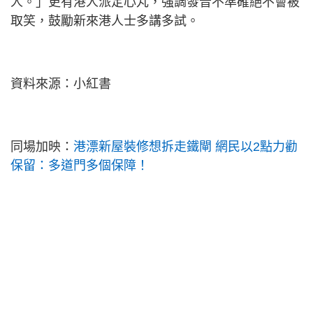
人。」更有港人派定心丸，強調發音不準確絕不會被
取笑，鼓勵新來港人士多講多試。
資料來源：小紅書
同場加映：
港漂新屋裝修想拆走鐵閘 網民以2點力勸
保留：多道門多個保障！