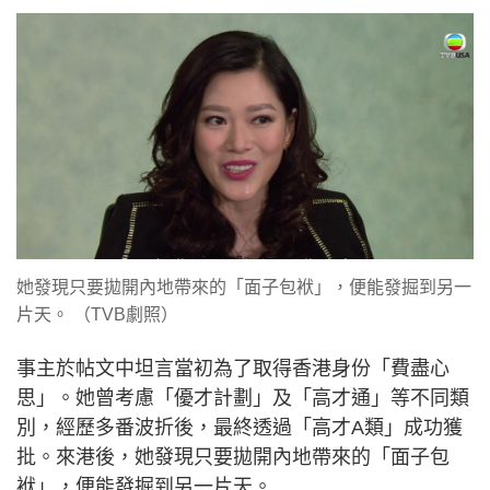
她發現只要拋開內地帶來的「面子包袱」，便能發掘到另一
片天。 （TVB劇照）
事主於帖文中坦言當初為了取得香港身份「費盡心
思」。她曾考慮「優才計劃」及「高才通」等不同類
別，經歷多番波折後，最終透過「高才A類」成功獲
批。來港後，她發現只要拋開內地帶來的「面子包
袱」，便能發掘到另一片天。