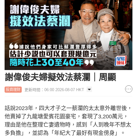
謝偉俊夫婦擬效法蔡瀾｜周顯
更新時間：06:00 2026-08-07 HKT
投資理財
話說2023年，四大才子之一蔡瀾的太太意外離世後，
他賣掉了九龍塘愛賓花園豪宅，套現了3,200萬元，
理由是他在整理亡妻遺物時，感到「人到晚年不想太
多負擔」，並認為「年紀大了最好有現金傍身」。