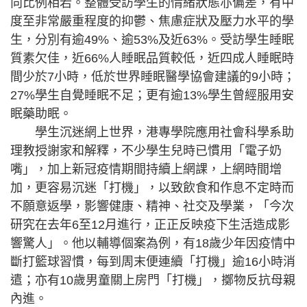
向比例相若。整體受訪學生的情緒狀態亦偏差，有中
度至非常嚴重程度的抑鬱、焦慮症狀及壓力水平的學
生，分別有逾49%、逾53%及近63%。受訪學生睡眠
質素欠佳，近66%人睡眠品質較低，近四成人睡眠時
間少於7小時，低於世界睡眠醫學協會建議的9小時；
27%學生自覺睡眠不足；更有逾13%學生曾經服用安
眠藥助眠。
學生沉迷網上世界，港專學院應用社會科學系助
理教授謝家和解釋，不少學生兒時已慣用「電子奶
嘴」，加上新冠疫情期間持續上網課，上網時間增
加，更容易沉迷「打機」，以致飲食和作息不定時而
不願意返學，影響健康、精神、社交及學業，「今次
研究在去年6至12月進行，正正反映疫下生活造成影
響驚人」。他以輔導個案為例，有18歲少年因疫情中
斷打籃球習慣，每到周末便連續「打機」逾16小時消
遣；亦有10歲男童關上房門「打機」，擲物反抗母親
內進。