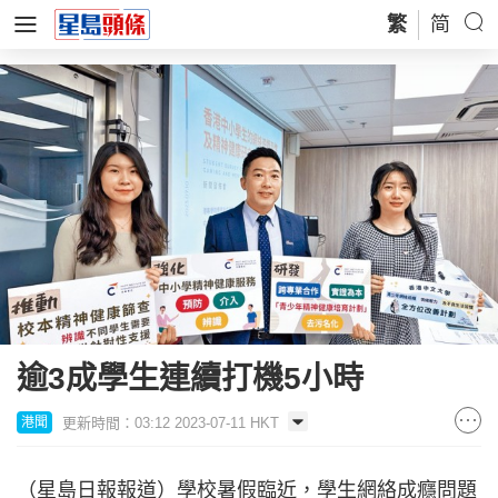
繁
简
逾3成學生連續打機5小時
更新時間：03:12 2023-07-11 HKT
港聞
（星島日報報道）學校暑假臨近，學生網絡成癮問題