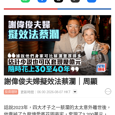
謝偉俊夫婦擬效法蔡瀾｜周顯
更新時間：06:00 2026-08-07 HKT
投資理財
話說2023年，四大才子之一蔡瀾的太太意外離世後，
他賣掉了九龍塘愛賓花園豪宅，套現了3,200萬元，