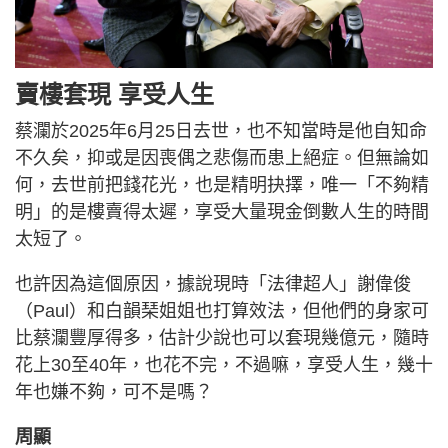
賣樓套現 享受人生
蔡瀾於2025年6月25日去世，也不知當時是他自知命
不久矣，抑或是因喪偶之悲傷而患上絕症。但無論如
何，去世前把錢花光，也是精明抉擇，唯一「不夠精
明」的是樓賣得太遲，享受大量現金倒數人生的時間
太短了。
也許因為這個原因，據說現時「法律超人」謝偉俊
（Paul）和白韻琹姐姐也打算效法，但他們的身家可
比蔡瀾豐厚得多，估計少說也可以套現幾億元，隨時
花上30至40年，也花不完，不過嘛，享受人生，幾十
年也嫌不夠，可不是嗎？
周顯