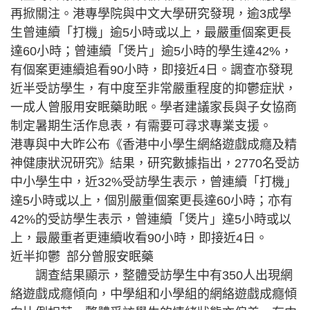
再掀關注。港專學院與中文大學研究發現，逾3成學
生曾連續「打機」逾5小時或以上，最嚴重個案更長
達60小時；曾連續「煲片」逾5小時的學生達42%，
有個案更連續追看90小時，即接近4日。調查亦發現
近半受訪學生，有中度至非常嚴重程度的抑鬱症狀，
一成人曾服用安眠藥助眠。學者建議家長與子女協商
制定暑期生活作息表，有需要可尋求專業支援。
港專與中大昨公布《香港中小學生網絡遊戲成癮及精
神健康狀況研究》結果，研究數據指出，2770名受訪
中小學生中，近32%受訪學生表示，曾連續「打機」
達5小時或以上，個別嚴重個案更長達60小時；亦有
42%的受訪學生表示，曾連續「煲片」達5小時或以
上，最嚴重者更連續收看90小時，即接近4日。
近半抑鬱 部分曾服安眠藥
調查結果顯示，整體受訪學生中有350人出現網
絡遊戲成癮傾向，中學組和小學組的網絡遊戲成癮傾