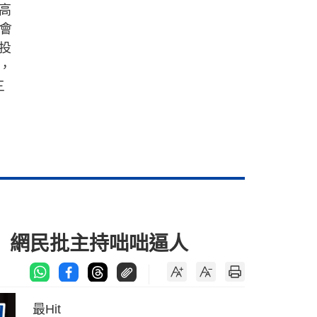
高
法會
投
，
三
 網民批主持咄咄逼人
最Hit