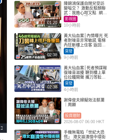
陳錦鴻保護自閉兒受訪
變嗌交？ 激動反駁顏聯
武：我擔心咁又點 網民
批主持咄咄逼人
影視圈
01:20
10小時前
黃大仙血案│內情曝光 死
者對噪音非常敏感 電梯
內狂斬樓上住客 返回住
所墮樓亡
突發
02:38
9小時前
黃大仙血案│死者預謀報
復噪音滋擾 聽到樓上單
位拉鐵閘聲 攜刀等𨋢伏
擊傷者
突發
02:38
4小時前
謝偉俊夫婦擬效法蔡瀾
｜周顯
投資理財
2026-08-07 06:00 HKT
F
手機無電陷「世紀大恐
u
l
慌」 港女崩潰憶中環街
l