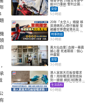
團
噪音爭執 25歲青年身中
逾10刀重創 警列企圖謀
年
殺及自殺案
突發
串
5小時前
題
20年「太空人」婚變 移
英港媽死心帶仔搬屋 至
親離世慘遭留港夫出軌
背叛 苦嘆終看透對方留
機
時事熱話
港「真相」｜Juicy叮
3小時前
領
自
黃大仙血案│血腥一幕震
撼心靈 死者鄰居：個心
仲震緊
突發
3小時前
，
港人家居天花板發霉求
承
救！用除霉清潔劑竟抹
裁
到一撻撻 網民3招教清潔
+保養 本地油漆品牌曾提
生活百科
醒勿用1物防變色
6小時前
公
有