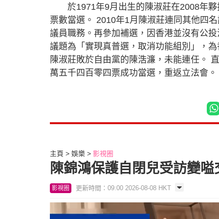
於1971年9月出生的陳淑莊在2008年
票數當選。 2010年1月陳淑莊連同其他
議員職務。再參加補選，因香港並沒有公投
議題為「實現真普選，取消功能組別」，為
陳淑莊敗於自由黨的陳浩濂，未能連任。 直
萬五千四百零四票成功當選，重返立法會。
主頁
娛樂
影視圈
陳錦鴻保護自閉兒受訪變嗌
更新時間：09:00 2026-08-08 HKT
影視圈