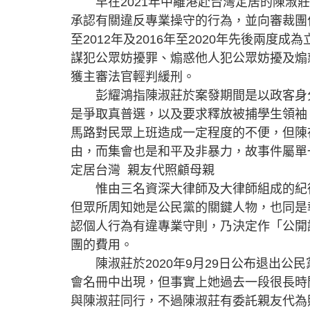
早在2021年中離港赴台灣定居的陳淑莊
承認有關違反專業操守的行為，並向審裁團作
至2012年及2016年至2020年先後兩度
謀犯公眾妨擾罪、煽惑他人犯公眾妨擾及煽
獲主審法官輕判緩刑。
彭耀鴻指陳淑莊於案發期間是以政客身分
是爭取真普選，以及要求釋放被捕學生領袖
馬路對民眾上班造成一定程度的不便，但陳
由，而集會也是和平及非暴力，故事件屬單
定居台灣 親友代照顧母親
惟由三名資深大律師及大律師組成的紀律
但眾所周知她是公民黨的關鍵人物，也同是
認個人行為有違專業守則，乃決定作「公開
團的費用。
陳淑莊於2020年9月29日公布退出公
會名冊中出現，但事實上她過去一段很長時
與陳淑莊同行，不過陳淑莊有委託親友代為