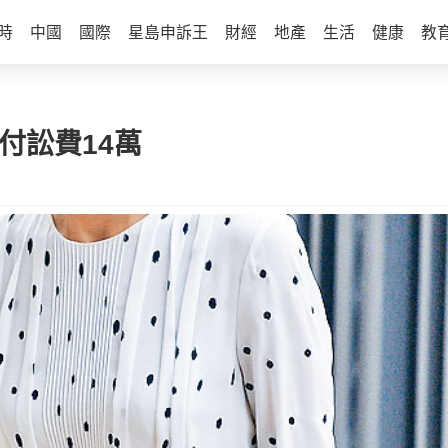
時
中國
國際
星島申訴王
財經
地產
生活
健康
教
付訟費14萬