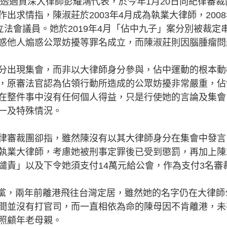
透過資深大律師彭耀鴻代表，於今年1月20日向紀律審裁
出求情指，陳淑莊於2003年4月成為執業大律師，2008
成為立法會議員。她於2019年4月「佔中九子」案分別被裁定
惑他人煽惑公眾妨擾等罪名成立，而陳淑莊則因腦腫瘤問
出現集會，而非以大律師身分參與，佔中運動的根本動
，原審法官認為佔領行動所造成的公眾妨擾非常嚴重，佔
在整件事中沒有任何個人得益，只是行使她的言論及集會
一及特殊情況。
審裁團卻指，雖然陳沒有以其大律師身分在集會中發言
執業大律師，考慮她被刑事定罪後已受到懲罰，再加上陳
譴責」以及下令她須支付14萬元給公會，作為支付3名審
民黨，兩年前離港飛往台灣定居，雖然她的名字仍在大律師
間並沒有打官司，而一直相依為命的陳母因不肯離港，未
照顧年老母親。