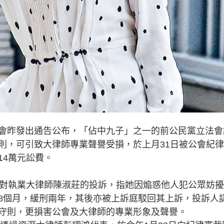
會昨發出通告公布，「佔中九子」之一的前公民黨立法會
則，可引致大律師專業聲譽受損，於上月31日被公會紀
14萬元訟費。
對執業大律師陳淑莊的投訴，指她因煽惑他人犯公眾妨擾
8個月，緩刑兩年，其後亦被上訴庭駁回其上訴，投訴人
守則，更損害公會及大律師的專業形象及聲譽。