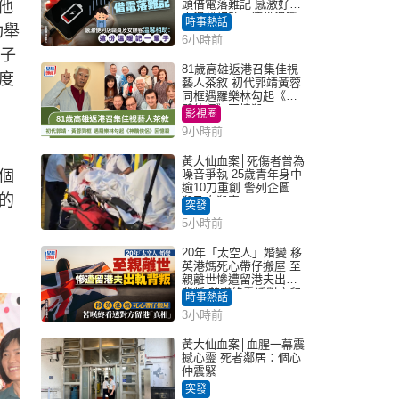
頭借電落難記 感激好心
他
s
c
人溫馨相助：這份溫暖
時事熱話
r
功舉
記一輩子｜Juicy叮
e
6小時前
e
n
兒子
81歲高雄返港召集佳視
度
藝人茶敘 初代郭靖黃蓉
同框遇羅樂林勾起《神
鵰俠侶》回憶殺
影視圈
9小時前
黃大仙血案│死傷者曾為
個
噪音爭執 25歲青年身中
逾10刀重創 警列企圖謀
的
殺及自殺案
突發
5小時前
20年「太空人」婚變 移
英港媽死心帶仔搬屋 至
親離世慘遭留港夫出軌
背叛 苦嘆終看透對方留
時事熱話
港「真相」｜Juicy叮
3小時前
黃大仙血案│血腥一幕震
撼心靈 死者鄰居：個心
仲震緊
突發