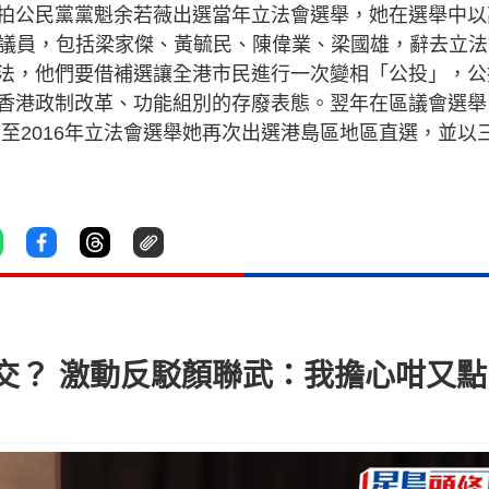
夥拍公民黨黨魁余若薇出選當年立法會選舉，她在選舉中以
四名議員，包括梁家傑、黃毓民、陳偉業、梁國雄，辭去立
法，他們要借補選讓全港市民進行一次變相「公投」，公
香港政制改革、功能組別的存廢表態。翌年在區議會選舉
至2016年立法會選舉她再次出選港島區地區直選，並以
交？ 激動反駁顏聯武：我擔心咁又點