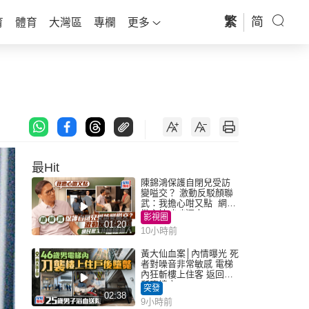
繁
简
育
體育
大灣區
專欄
更多
最Hit
陳錦鴻保護自閉兒受訪
變嗌交？ 激動反駁顏聯
武：我擔心咁又點 網民
批主持咄咄逼人
影視圈
01:20
10小時前
黃大仙血案│內情曝光 死
者對噪音非常敏感 電梯
內狂斬樓上住客 返回住
所墮樓亡
突發
02:38
9小時前