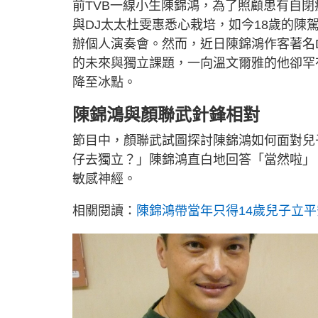
前TVB一線小生陳錦鴻，為了照顧患有自
e
t
d
e
:
與DJ太太杜雯惠悉心栽培，如今18歲的
3
4
.
辦個人演奏會。然而，近日陳錦鴻作客著名D
1
8
的未來與獨立課題，一向溫文爾雅的他卻罕
%
降至冰點。
陳錦鴻與顏聯武針鋒相對
節目中，顏聯武試圖探討陳錦鴻如何面對兒
仔去獨立？」陳錦鴻直白地回答「當然啦」
敏感神經。
相關閱讀：
陳錦鴻帶當年只得14歲兒子立