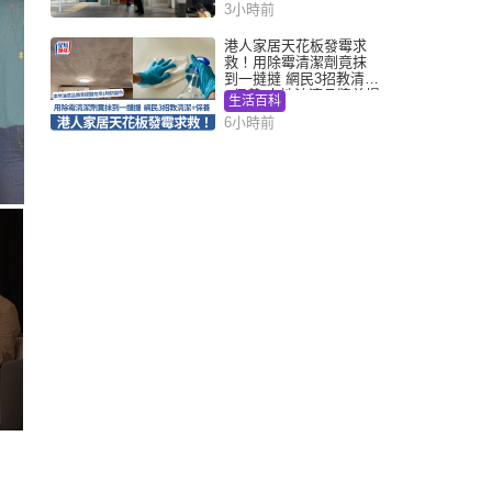
3小時前
港人家居天花板發霉求
救！用除霉清潔劑竟抹
到一撻撻 網民3招教清潔
+保養 本地油漆品牌曾提
生活百科
醒勿用1物防變色
6小時前