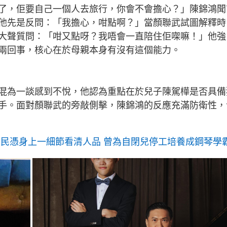
了，佢要自己一個人去旅行，你會不會擔心？」陳錦鴻聞
他先是反問：「我擔心，咁點啊？」當顏聯武試圖解釋時
大聲質問：「咁又點呀？我唔會一直陪住佢㗎嘛！」他強
兩回事，核心在於母親本身有沒有這個能力。
混為一談感到不悅，他認為重點在於兒子陳駕樺是否具備
手。面對顏聯武的旁敲側擊，陳錦鴻的反應充滿防衛性，
網民憑身上一細節看清人品 曾為自閉兒停工培養成鋼琴學