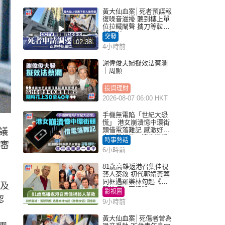
黃大仙血案│死者預謀報
復噪音滋擾 聽到樓上單
位拉鐵閘聲 攜刀等𨋢伏
擊傷者
突發
02:38
4小時前
謝偉俊夫婦擬效法蔡瀾
｜周顯
投資理財
2026-08-07 06:00 HKT
手機無電陷「世紀大恐
慌」 港女崩潰憶中環街
頭借電落難記 感激好心
議
人溫馨相助：這份溫暖
時事熱話
律審
記一輩子｜Juicy叮
6小時前
81歲高雄返港召集佳視
藝人茶敘 初代郭靖黃蓉
同框遇羅樂林勾起《神
及
鵰俠侶》回憶殺
影視圈
認
9小時前
黃大仙血案│死傷者曾為