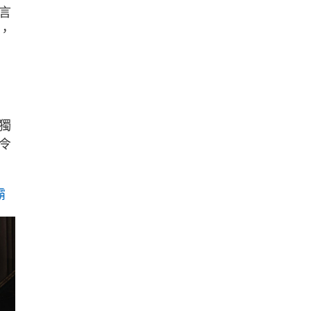
言
，
獨
令
霸