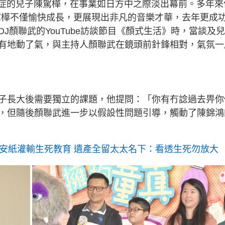
閉症的兒子陳駕樺，在事業如日方中之際淡出幕前。多年來
u
r
m
e
陳駕樺不僅愉快成長，更展現出非凡的音樂才華，去年更成
-
i
a
n
J顏聯武的YouTube訪談節目《顏式生活》時，當談及
-
P
i
有地動了氣，與主持人顏聯武在鏡頭前針鋒相對，氣氛一
i
c
t
n
u
r
e
i
n
子長大後需要獨立的課題，他提問：「你有冇諗過去畀你
g
，但隨後顏聯武進一步以假設性問題引導，觸動了陳錦鴻
T
i
m
平安紙灌輸生死教育 遺產全留太太名下：看透生死勿放大
e