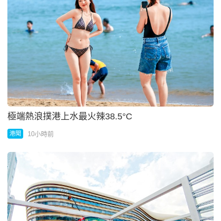
極端熱浪撲港上水最火辣38.5°C
10小時前
港聞