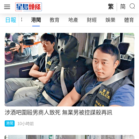
繁
简
日報
全部
港聞
教育
地產
財經
娛樂
體育
涉酒吧圍毆男商人致死 無業男被控謀殺再訊
10小時前
港聞