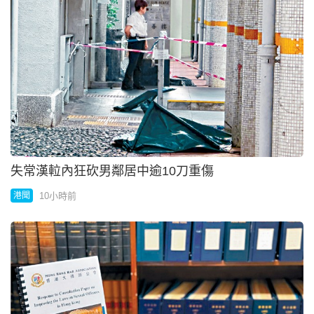
失常漢𨋢內狂砍男鄰居中逾10刀重傷
10小時前
港聞