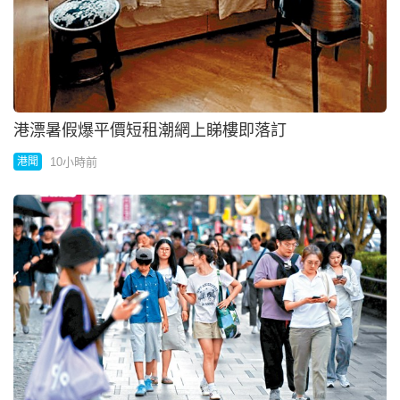
港漂暑假爆平價短租潮網上睇樓即落訂
10小時前
港聞