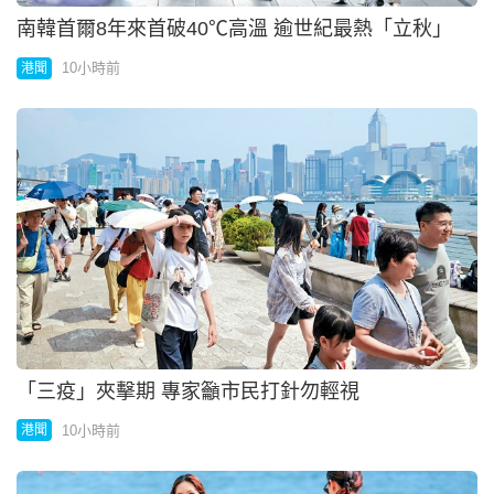
南韓首爾8年來首破40℃高溫 逾世紀最熱「立秋」
10小時前
港聞
「三疫」夾擊期 專家籲市民打針勿輕視
10小時前
港聞