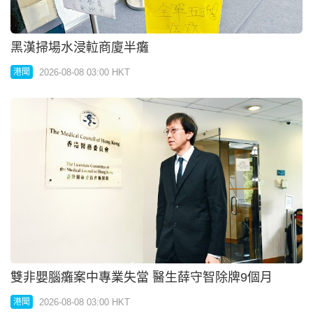
雙非嬰腦癱案中專業失當 醫生薛守智除牌9個月
2026-08-08 03:00 HKT
港聞
手術中乳房遺引流管碎片 婦科醫生罰除牌一月