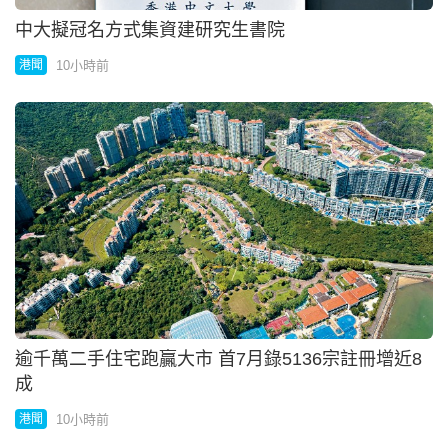
中大擬冠名方式集資建研究生書院
10小時前
港聞
逾千萬二手住宅跑贏大市 首7月錄5136宗註冊增近8
成
10小時前
港聞