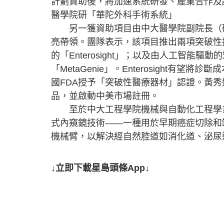
計劃資助後，將加速系統研發、產業合作及
醫學院研「華陀外科手術系統」
另一獲資助項目由中大醫學院副院長（研
亮帶領。團隊表示，該項目推出兩項突破性
的「Enterosight」；以及由人工智能
「MetaGenie」。Enterosight有望
國FDA授予「突破性醫療器材」認證。黃秀
品，並啟動中美市場註冊。
至於中大工程學院機械與自動化工程學系
式內窺鏡技術——一種用於早期癌症切除和
機械臂，以解決經自然腔道如消化道、泌尿
↓立即下載星島頭條App↓