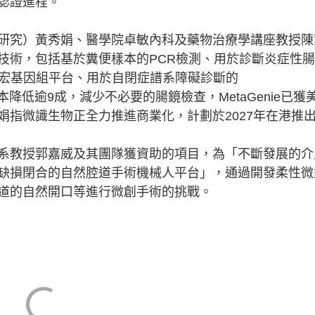
認證進程。
究）黃秀娟、醫學院卓敏內科及藥物治療學講座教授陳
技術，包括基於糞便樣本的PCR檢測、用於診斷炎症性
驅動的宏基因組平台、用於自閉症譜系障礙診斷的
將診斷成本降低逾9成，減少不必要的腸鏡檢查，MetaGenie已獲
娟指微識生物正全力推進商業化，計劃於2027年在港推
教授郭嘉威及其團隊獲資助的項目，為「不斷發展的介
缺損閉合的自然腔道手術機械人平台」，通過開發柔性微
道的自然開口等進行微創手術的挑戰。