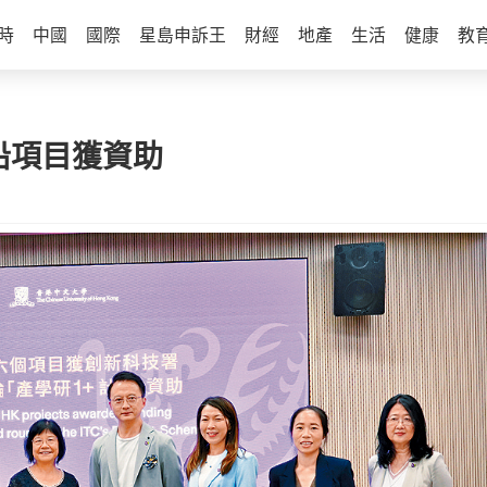
時
中國
國際
星島申訴王
財經
地產
生活
健康
教
沿項目獲資助