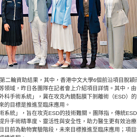
第二輪資助結果，其中，香港中文大學6個前沿項目脫穎
等領域，昨日各團隊在記者會上介紹項目詳情。其中，由
外科手術系統」，冀在攻克內鏡黏膜下剝離術（ESD）的
來的目標是推進至臨床應用。
統」，旨在攻克ESD的技術難關。團隊指，傳統ESD
提升手術精準度、靈活性與安全性，助力醫生更有效治療
目目前為動物實驗階段，未來目標推進至臨床應用；項目