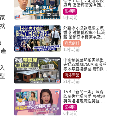
德停工陪老父走過最後
歲月 澄清經濟沒有困
難：傳聞有誇張成份
影視圈
02:44
家
9小時前
腸病
外籍專才據報陸續回流
香港 鍾情低稅率不惜減
薪 帶動寫字樓豪宅及學
位競爭「香港已重現生
美
商業創科
機」
13小時前
出產
中國預製屋熱銷美澳墨
夫婦22萬購750呎兩房戶
入
零地基直接組裝 實測9個
月激讚
型
海外置業
21小時前
TVB「新聞一姐」陳嘉
欣罕失控極可愛 畀林超
英叫姐姐現魔性笑聲 自
嘲是姨姨獲網民激讚
影視圈
6小時前