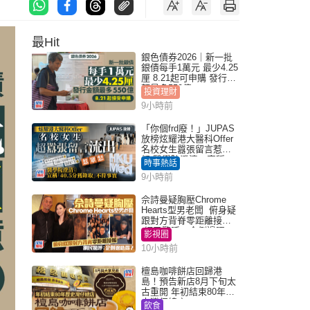
最Hit
銀色債券2026｜新一批
銀債每手1萬元 最少4.25
厘 8.21起可申購 發行金
額最多550億
投資理財
9小時前
「你個frd廢！」JUPAS
放榜炫耀港大醫科Offer
名校女生囂張留言惹眾
怒 醫學院澄清：宣稱
時事熱話
「40.5分獲錄取」不符事
9小時前
實｜Juicy叮
佘詩曼疑胸壓Chrome
Hearts型男老闆 俯身疑
跟對方背脊零距離接觸
網民驚呼：企側邊唔
影視圈
得？
10小時前
檀島咖啡餅店回歸港
島！預告新店8月下旬太
古重開 年初結束80年歷
史灣仔總店
飲食