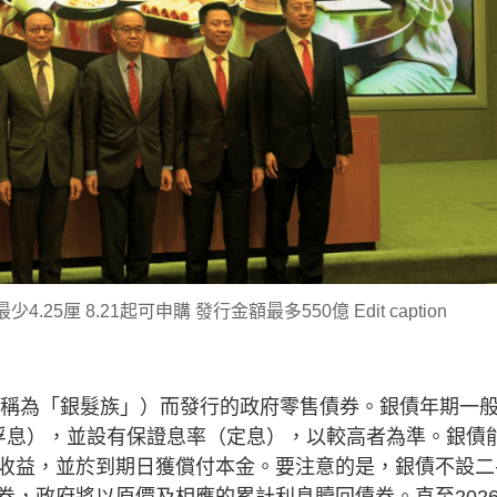
25厘 8.21起可申購 發行金額最多550億 Edit caption
（又稱為「銀髮族」）而發行的政府零售債券。銀債年期一
浮息），並設有保證息率（定息），以較高者為準。銀債
收益，並於到期日獲償付本金。要注意的是，銀債不設二