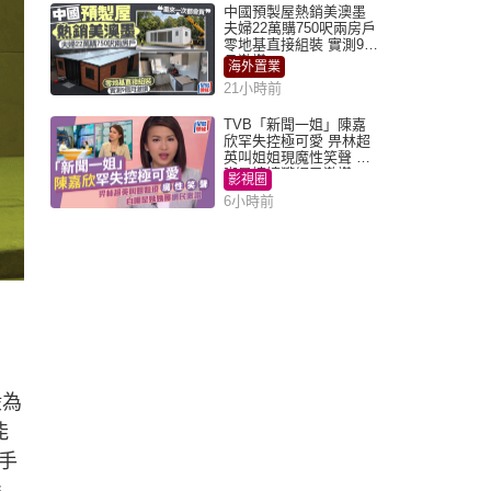
中國預製屋熱銷美澳墨
夫婦22萬購750呎兩房戶
零地基直接組裝 實測9個
月激讚
海外置業
21小時前
TVB「新聞一姐」陳嘉
欣罕失控極可愛 畀林超
英叫姐姐現魔性笑聲 自
嘲是姨姨獲網民激讚
影視圈
6小時前
般為
能
手