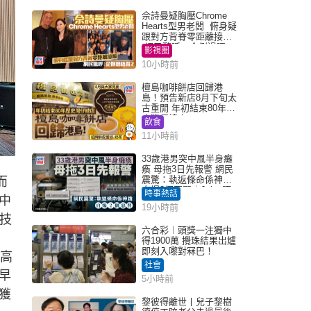
佘詩曼疑胸壓Chrome
Hearts型男老闆 俯身疑
跟對方背脊零距離接觸
網民驚呼：企側邊唔
影視圈
得？
10小時前
檀島咖啡餅店回歸港
島！預告新店8月下旬太
古重開 年初結束80年歷
史灣仔總店
飲食
11小時前
33歲港男突中風半身癱
瘓 母拖3日先報警 網民
震驚：執返條命係神蹟
而
自爆2個惡習｜Juicy叮
時事熱話
中
19小時前
技
六合彩︱頭獎一注獨中
得1900萬 攪珠結果出爐
即刻入嚟對冧巴！
高
社會
早
5小時前
獲
黎彼得離世丨兒子黎樹