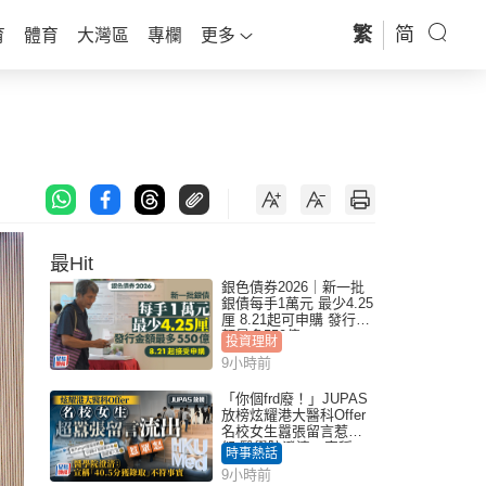
繁
简
育
體育
大灣區
專欄
更多
最Hit
銀色債券2026｜新一批
銀債每手1萬元 最少4.25
厘 8.21起可申購 發行金
額最多550億
投資理財
9小時前
「你個frd廢！」JUPAS
放榜炫耀港大醫科Offer
名校女生囂張留言惹眾
怒 醫學院澄清：宣稱
時事熱話
「40.5分獲錄取」不符事
9小時前
實｜Juicy叮