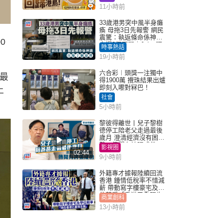
11小時前
33歲港男突中風半身癱
瘓 母拖3日先報警 網民
震驚：執返條命係神蹟
0
自爆2個惡習｜Juicy叮
時事熱話
19小時前
六合彩︱頭獎一注獨中
人最
得1900萬 攪珠結果出爐
即刻入嚟對冧巴！
上
社會
5小時前
黎彼得離世丨兒子黎樹
德停工陪老父走過最後
歲月 澄清經濟沒有困
難：傳聞有誇張成份
影視圈
02:44
9小時前
外籍專才據報陸續回流
香港 鍾情低稅率不惜減
薪 帶動寫字樓豪宅及學
位競爭「香港已重現生
商業創科
機」
13小時前