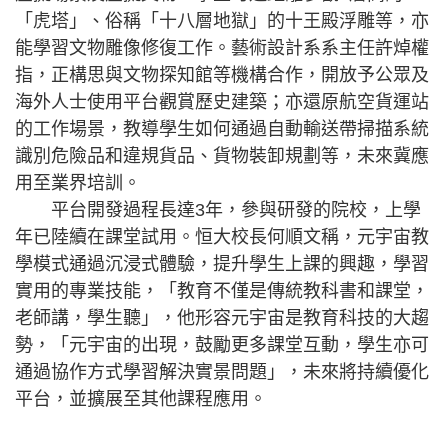
「虎塔」、俗稱「十八層地獄」的十王殿浮雕等，亦
能學習文物雕像修復工作。藝術設計系系主任許焯權
指，正構思與文物探知館等機構合作，開放予公眾及
海外人士使用平台觀賞歷史建築；亦還原航空貨運站
的工作場景，教導學生如何通過自動輸送帶掃描系統
識別危險品和違規貨品、貨物裝卸規劃等，未來冀應
用至業界培訓。
平台開發過程長達3年，參與研發的院校，上學
年已陸續在課堂試用。恒大校長何順文稱，元宇宙教
學模式通過沉浸式體驗，提升學生上課的興趣，學習
實用的專業技能，「教育不僅是傳統教科書和課堂，
老師講，學生聽」，他形容元宇宙是教育科技的大趨
勢，「元宇宙的出現，鼓勵更多課堂互動，學生亦可
通過協作方式學習解決實景問題」，未來將持續優化
平台，並擴展至其他課程應用。