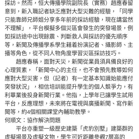
採訪。然而，恒大傳播學院副院長（實務）趙應春留
意到，新入職記者缺乏應對大型災難的經驗，「同學
只能靠師兄師姐分享多年前的採訪經驗，現在講當然
不理解」，平台模擬多個災區會發生的突發場景，例
如採訪途中出現餘震、判斷救人與採訪的優先順序
等，新聞及傳播學系學生藉着扮演記者、攝影師、主
播等角色，從不同人物角度學習災區採訪技巧。
趙應春稱，面對天災，新聞從業員須具備良好的
心理質素，「新聞中心的主任，也不會預先教導如何
應對大型災害，但（記者）有一定基本知識始能應付
突發狀況」，相信培訓能提升學生的個人競爭力，有
利畢業後投身新聞行業。他指，上學年已讓學生試用
平台，反應理想，未來將在電視與廣播新聞、寫作新
聞等，約4個相關課堂內輔助教學。
何順文：協作解決問題
平台亦重塑一級歷史建築「虎豹別墅」建築群的
虛擬場景及虛擬文物，學生可近距離參觀7層高的