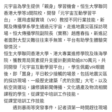
元宇宙為學生提供「親身」學習機會。恒生大學聯同
香港大學等3間院校，開發「元宇宙互動學習平
台」，運用虛擬實境（VR）教授不同行業技能，新
聞及傳播學系學生通過元宇宙，走進地震災區採訪現
場。恒大傳播學院副院長（實務）趙應春指，新進記
者面對大型災難往往束手無策，平台有助學生體驗突
發情況。
恒生大學聯同香港大學、港大專業進修學院及珠海學
院，獲教育局質素提升支援計劃資助逾870萬元，共
同開發「元宇宙互動學習平台」，學生佩戴VR眼鏡
後，即「置身」平日較少接觸的場景，包括地震災區
的採訪現場、一級歷史建築「虎豹別墅」大宅，以及
航空貨運站，讓修讀新聞傳播、文化遺產及物流相關
課程的學生，從課堂中培訓工作技能。
從課堂培訓工作技能
遇到暴雨等突發事件，記者須第一時間趕往現場