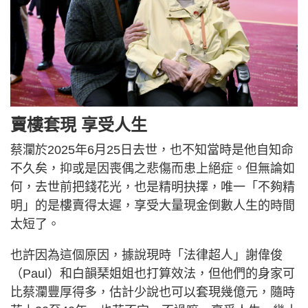
賣樓套現 享受人生
蔡瀾於2025年6月25日去世，也不知當時是他自知命
不久矣，抑或是因喪偶之悲傷而患上絕症。但無論如
何，去世前把錢花光，也是精明抉擇，唯一「不夠精
明」的是樓賣得太遲，享受大量現金倒數人生的時間
太短了。
也許因為這個原因，據說現時「法律超人」謝偉俊
（Paul）和白韻琹姐姐也打算效法，但他們的身家可
比蔡瀾豐厚得多，估計少說也可以套現幾億元，隨時