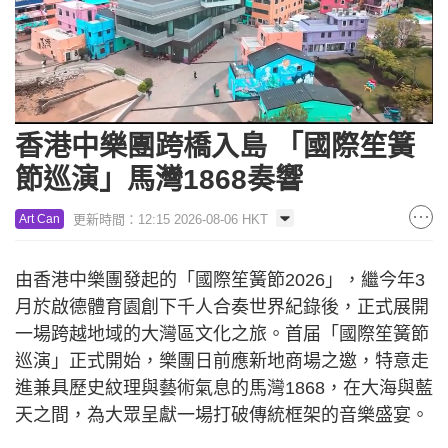
Loaded
:
Unmute
15.18%
香港中樂團跨橋入島 「國際笙簧
節巡演」馬灣1868奏響
更新時間：12:15 2026-08-06 HKT
Art Can
由香港中樂團發起的「國際笙簧節2026」，繼今年3
月於啟德體育園創下千人合奏世界紀錄後，正式展開
一場跨越地域的大灣區文化之旅。首届「國際笙簧節
巡演」正式開始，樂團日前應新地商場之邀，特意走
進兼具歷史紋理與藝術氣息的馬灣1868，在大海與藍
天之間，為大眾呈獻一場打破傳統框架的音樂盛宴。