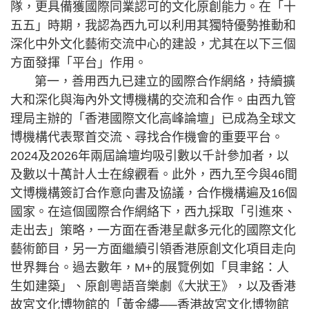
隊，更具備獲國際同業認可的文化原創能力。在「十
五五」時期，我認為西九可以利用其獨特優勢推動和
深化中外文化藝術交流中心的建設，尤其在以下三個
方面發揮「平台」作用。
第一，善用西九已建立的國際合作網絡，持續擴
大和深化與海內外文博機構的交流和合作。由西九管
理局主辦的「香港國際文化高峰論壇」已成為全球文
博機構代表聚首交流、尋找合作機會的重要平台。
2024及2026年兩屆論壇均吸引數以千計參加者，以
及數以十萬計人士在線觀看。此外，西九至今與46間
文博機構簽訂合作意向書及協議，合作機構遍及16個
國家。在這個國際合作網絡下，西九採取「引進來、
走出去」策略，一方面在香港呈獻多元化的國際文化
藝術節目，另一方面繼續引領香港原創文化項目走向
世界舞台。過去數年，M+的展覽例如「貝聿銘：人
生如建築」、原創粵語音樂劇《大狀王》，以及香港
故宮文化博物館的「黃金縷──香港故宮文化博物館