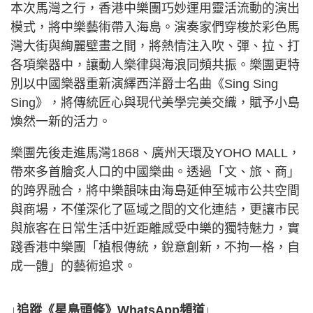
本次馬灣之行，香港中樂團巧妙運用靈活流動的演出
模式，將中樂藝術帶入海島。演奏家們穿梭於彩色馬
灣大街與絢麗壁畫之間，將熱情注入吹、彈、拉、打
各項樂器中，讓動人樂律與海浪同頻共振。樂團更特
別以中國樂器重新演繹西洋爵士名曲《Sing Sing
Sing》，將傳統匠心與現代美學完美交織，賦予小島
煥然一新的活力。
樂團先後走進馬灣1868、廣州天環及YOHO MALL，
帶來多首膾炙人口的中國樂曲。透過「文、旅、商」
的跨界融合，將中樂韻味由海島延伸至城市公共空間
與商場，不僅深化了區域之間的文化連結，更讓市民
與旅客在日常生活中近距離感受中樂的獨特魅力，實
踐香港中樂團「植根傳統，銳意創新，不拘一格，自
成一體」的藝術追求。
↓追蹤《星島頭條》WhatsApp頻道↓