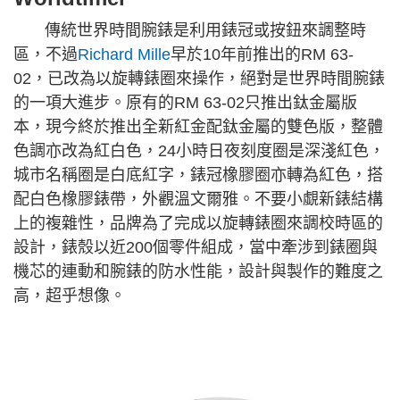
傳統世界時間腕錶是利用錶冠或按鈕來調整時
區，不過
Richard Mille
早於10年前推出的RM 63-
02，已改為以旋轉錶圈來操作，絕對是世界時間腕錶
的一項大進步。原有的RM 63-02只推出鈦金屬版
本，現今終於推出全新紅金配鈦金屬的雙色版，整體
色調亦改為紅白色，24小時日夜刻度圈是深淺紅色，
城市名稱圈是白底紅字，錶冠橡膠圈亦轉為紅色，搭
配白色橡膠錶帶，外觀溫文爾雅。不要小覷新錶結構
上的複雜性，品牌為了完成以旋轉錶圈來調校時區的
設計，錶殼以近200個零件組成，當中牽涉到錶圈與
機芯的連動和腕錶的防水性能，設計與製作的難度之
高，超乎想像。