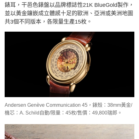
錶耳，干邑色錶盤以品牌標誌性21K BlueGold製作，
並以黃金鑲嵌成立體感十足的歐洲、亞洲或美洲地圖
共3個不同版本，各限量生產15枚。
Andersen Genève Communication 45，錶殼：38mm黃金/
機芯：A. Schild自動/限量：45枚/售價：49,800瑞郎。