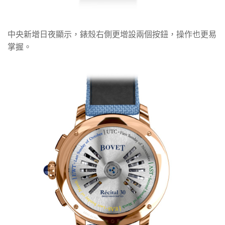
中央新增日夜顯示，錶殼右側更增設兩個按鈕，操作也更易
掌握。