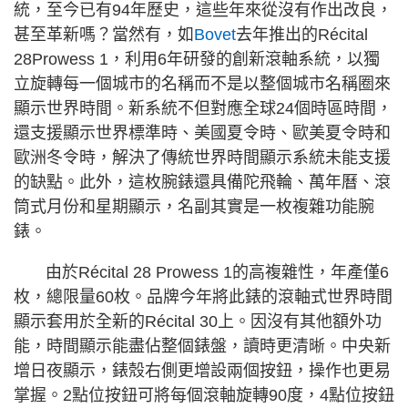
統，至今已有94年歷史，這些年來從沒有作出改良，
甚至革新嗎？當然有，如
Bovet
去年推出的Récital
28Prowess 1，利用6年研發的創新滾軸系統，以獨
立旋轉每一個城市的名稱而不是以整個城市名稱圈來
顯示世界時間。新系統不但對應全球24個時區時間，
還支援顯示世界標準時、美國夏令時、歐美夏令時和
歐洲冬令時，解決了傳統世界時間顯示系統未能支援
的缺點。此外，這枚腕錶還具備陀飛輪、萬年曆、滾
筒式月份和星期顯示，名副其實是一枚複雜功能腕
錶。
由於Récital 28 Prowess 1的高複雜性，年產僅6
枚，總限量60枚。品牌今年將此錶的滾軸式世界時間
顯示套用於全新的Récital 30上。因沒有其他額外功
能，時間顯示能盡佔整個錶盤，讀時更清晰。中央新
增日夜顯示，錶殼右側更增設兩個按鈕，操作也更易
掌握。2點位按鈕可將每個滾軸旋轉90度，4點位按鈕