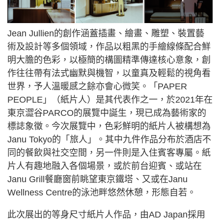
Jean Jullien的創作涵蓋插畫、繪畫、雕塑、裝置藝
術及設計等多個領域，作品以粗黑的手繪線條配合鮮
明大膽的色彩，以極簡的構圖精準傳達核心意象，創
作往往帶有法式幽默與機智，以童真及輕鬆的視角看
世界，予人溫暖感之餘亦會心微笑。「PAPER
PEOPLE」（紙片人）是其代表作之一，於2021年在
東京澀谷PARCO的展覽中誕生，現已成為藝術家的
標誌象徵。今次展覽中，色彩鮮明的紙片人被構想為
Janu Tokyo的「旅人」。其中九件作品分布於酒店不
同的餐飲與社交空間，另一件則是入住賓客專屬。紙
片人有趣地融入各個場景，或於前台迎賓、或站在
Janu Grill餐廳窗前眺望東京鐵塔、又或在Janu
Wellness Centre的泳池畔悠然休憩，形態自若。
此次展出的等身尺寸紙片人作品，由AD Japan採用