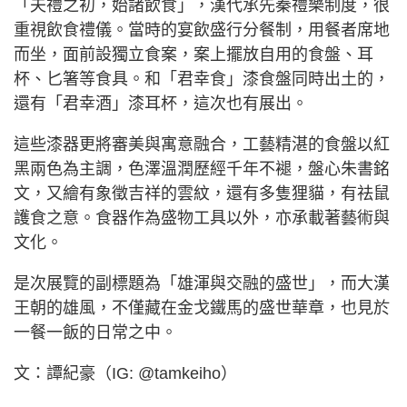
「夫禮之初，始諸飲食」，漢代承先秦禮樂制度，很
重視飲食禮儀。當時的宴飲盛行分餐制，用餐者席地
而坐，面前設獨立食案，案上擺放自用的食盤、耳
杯、匕箸等食具。和「君幸食」漆食盤同時出土的，
還有「君幸酒」漆耳杯，這次也有展出。
這些漆器更將審美與寓意融合，工藝精湛的食盤以紅
黑兩色為主調，色澤溫潤歷經千年不褪，盤心朱書銘
文，又繪有象徵吉祥的雲紋，還有多隻狸貓，有祛鼠
護食之意。食器作為盛物工具以外，亦承載著藝術與
文化。
是次展覽的副標題為「雄渾與交融的盛世」，而大漢
王朝的雄風，不僅藏在金戈鐵馬的盛世華章，也見於
一餐一飯的日常之中。
文：譚紀豪（IG: @tamkeiho）