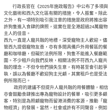
行政長官在《2025年施政報告》中公布了多項與
文化藝術和西九文化區有關的措施，令人振奮。除此
之外，有一項特別吸引我注意的措施是政府將推出容
許狗隻進入食肆的牌照，這實在是全港超過24萬寵物
主人的佳音。
西九一直是人寵共融的地標，深受寵物主人歡迎。儘
管西九提倡寵物友善，亦有多間具備戶外用餐區的餐
廳和咖啡廳，但礙於法例所限，狗隻不能進入餐廳範
圍。不少租戶向我們反映，相關法例不符西九人寵共
融的理念，不但令他們損失生意，有時甚至會引起爭
執，誤以為餐廳不歡迎狗主光顧，其實租戶也是受法
例所限而已。
政府的建議不但提升人寵共融的用餐體驗，相信
亦會鼓勵食肆推出專為寵物設計的餐單，吸引更多顧
客，特別是為照顧寵物而留港消費的客源，推動「寵
物經濟」的發展。當然，社會或許有不同聲音，例如