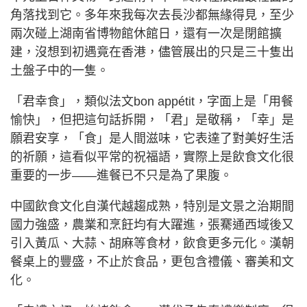
角落找到它。多年來我每次去長沙都無緣得見，至少
兩次碰上湖南省博物館休館日，還有一次是閉館擴
建，沒想到初遇竟在香港，儘管展出的只是三十隻出
土盤子中的一隻。
「君幸食」，類似法文bon appétit，字面上是「用餐
愉快」，但把這句話拆開，「君」是敬稱，「幸」是
願君安享，「食」是人間滋味，它表達了對美好生活
的祈願，這看似平常的祝福語，實際上是飲食文化很
重要的一步——進餐已不只是為了果腹。
中國飲食文化自漢代越趨成熟，特別是文景之治期間
國力強盛，農業和烹飪均有大躍進，張騫通西域後又
引入黃瓜、大蒜、胡麻等食材，飲食更多元化。漢朝
餐桌上的豐盛，不止於食品，更包含禮儀、審美和文
化。