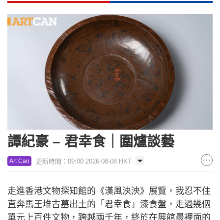
譚紀豪 – 君幸食｜圍爐談藝
更新時間：09:00 2026-08-08 HKT
Art Can
走進香港文物探知館的《漢風泱泱》展覽，我忍不住
直奔馬王堆古墓出土的「君幸食」漆食盤，走過幾個
單元上百件文物，跨越兩千年，終於在展館最裡面的