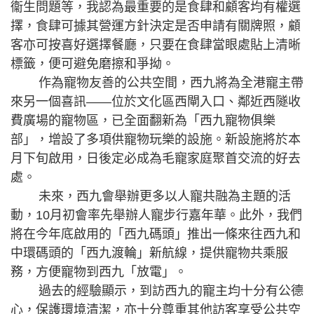
衞生問題等，我認為最重要的是食肆和顧客均有權選
擇，食肆可據其營運方針決定是否申請有關牌照，顧
客亦可按喜好選擇餐廳，只要在食肆當眼處貼上清晰
標籤，便可避免磨擦和爭拗。
作為寵物友善的公共空間，西九將為全港寵主帶
來另一個喜訊——位於文化區西閘入口、鄰近西隧收
費廣場的寵物區，已全面翻新為「西九寵物俱樂
部」，增設了多項供寵物玩樂的設施。新設施將於本
月下旬啟用，日後定必成為毛寵家庭聚首交流的好去
處。
未來，西九會舉辦更多以人寵共融為主題的活
動，10月初會率先舉辦人寵步行嘉年華。此外，我們
將在今年底啟用的「西九碼頭」推出一條來往西九和
中環碼頭的「西九渡輪」新航線，提供寵物共乘服
務，方便寵物到西九「放電」。
過去的經驗顯示，到訪西九的寵主均十分有公德
心，保護環境清潔，亦十分尊重其他訪客享受公共空