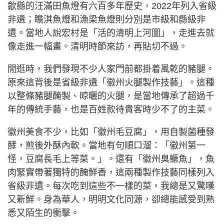
歙縣的汪滿田魚燈有六百多年歷史，2022年列入省級
非遺；瞻淇魚燈和漁梁魚燈則分別是市級和縣級非
遺。當地人說宏村是「活的清明上河圖」，走進去就
像走進一幅畫。清明時節來訪，再貼切不過。
閒逛時，我們發現不少人家門前都掛着風乾的豬腿。
原來這背後是省級非遺「徽州火腿製作技藝」。這種
以整條豬腿醃製、晾曬的火腿，是當地傳承了超過千
年的傳統手藝，也是百姓款待貴客時少不了的主菜。
徽州美食不少，比如「徽州毛豆腐」，用自製菌種發
酵，煎後外酥內軟。當地有句順口溜：「徽州第一
怪，豆腐長毛上等菜。」。還有「徽州臭鱖魚」，魚
肉緊實帶著獨特的醃鮮香，這兩種製作技藝同樣列入
省級非遺。每次吃到這些不一樣的菜，我總是又驚嘆
又新鮮。身為華人，明明文化同源，卻總能感受到熟
悉又陌生的衝擊。