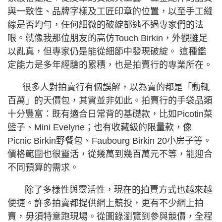
與一致性、品牌字樣及工匠印章的位置，以至手工縫
線是否均勻，任何細微的破綻都逃不過專家們的法
眼。就像我那位朋友的高仿Touch Birkin，外觀雖足
以亂真，但專家仍是能從細節中發現破綻。 這種鑑
定能力是多年經驗的累積，也是拍賣行的專業所在。
很多人對拍賣行有個誤解，以為賣的都是「動輒
百萬」的天價包，其實並非如此。拍賣行的手袋品類
十分豐富：既有適合日常背的基礎款，比如Picotin菜
籃子、Mini Evelyne；也有收藏級的限量款，像
Picnic Birkin野餐包、Faubourg Birkin 20小房子等。
價格範圍也很靈活，從幾萬到幾百萬元不等，能迎合
不同預算的需求。
除了多樣性與靈活性，現在的拍賣方式也越來越
便捷。許多拍賣都提供網上競投，更有不少網上拍
賣，毋須特意跑現場。從圖錄瀏覽到參與競價，全程