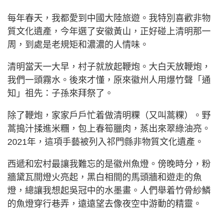
每年春天，我都愛到中國大陸旅遊。我特別喜歡非物
質文化遺產，今年選了安徽黃山，正好碰上清明那一
周，到處是老規矩和濃濃的人情味。
清明當天一大早，村子就放起鞭炮。大白天放鞭炮，
我們一頭霧水。後來才懂，原來徽州人用爆竹聲「通
知」祖先：子孫來拜祭了。
除了鞭炮，家家戶戶忙着做清明粿（又叫蒿粿）。野
蒿搗汁揉進米糰，包上春筍臘肉，蒸出來翠綠油亮。
2021年，這項手藝被列入祁門縣非物質文化遺產。
西遞和宏村最讓我難忘的是徽州魚燈。傍晚時分，粉
牆黛瓦間燈火亮起，黑白相間的馬頭牆和遊走的魚
燈，總讓我想起吳冠中的水墨畫。人們舉着竹骨紗鱗
的魚燈穿行巷弄，遠遠望去像夜空中游動的精靈。