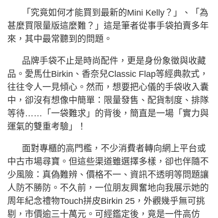
「究竟如何才能買到最新的Mini Kelly？」、「為
甚麼買限量版這麼難？」這是筆者從事手袋拍賣多年
來，其中最常聽到的問題。
品牌手袋不止是時尚配件，更是身份象徵與收藏
品。愛馬仕Birkin、香奈兒Classic Flap等經典款式，
往往令人一見傾心。然而，想要把心儀的手袋收入囊
中，卻沒有想像中簡單：限量發售、配貨制度、排隊
等待……「一袋難求」的背後，簡直是一場「實力與
運氣的雙重考驗」！
面對專櫃的高門檻，不少消費者轉向網上平台或
中古市場尋寶。但這些渠道雖選擇多樣，卻也伴隨不
少風險：真偽難辨、價格不一、資訊不透明等問題讓
人防不勝防。不久前，一位朋友興奮地向我展示她的
周年紀念禮物Touch拼皮Birkin 25，外觀幾乎無可挑
剔，市價逾三十萬元。可經鑑定後，竟是一件高仿