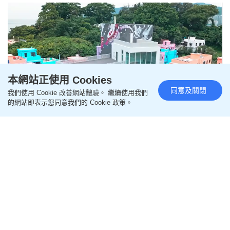
本網站正使用 Cookies
同意及關閉
我們使用 Cookie 改善網站體驗。 繼續使用我們
的網站即表示您同意我們的 Cookie 政策。
Remaining
-
4:31
Loaded
:
Pause
Unmute
Picture-
Fullscr
11.70%
in-
Picture
香港中樂團跨橋入島 「國際笙簧
Time
節巡演」馬灣1868奏響
更新時間：12:15 2026-08-06 HKT
Art Can
由香港中樂團發起的「國際笙簧節2026」，繼今年3
月於啟德體育園創下千人合奏世界紀錄後，正式展開