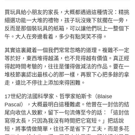
買玩具給小朋友的家長，大概都遇過這種情況：精挑
細選功能一大堆的禮物，孩子玩沒幾下就擱在一旁，
反而是那個裝玩具的紙箱，可以讓他們玩上一整個下
午。大人在旁邊看着，多少有點哭笑不得。
其實這裏藏着一個我們常常忽略的道理。複雜不一定
等於好，東西堆得越滿，也不見得越有價值。真正經
得起時間考驗的，往往是懂得做減法的作品。要在一
堆枝節裏認出最核心的那一樣，再狠下心把多餘的拿
走，遠比不停往上添加來得困難。
17世紀的法國科學家、哲學家帕斯卡（Blaise
Pascal），大概最明白這種難處。他曾在一封信的結
尾向收信人致歉，留下一句流傳至今的話：「這封信
寫得太長，只因為我沒有時間把它寫短。」把話說
短，將事情做簡單，往往不是省下了工夫，而是多花