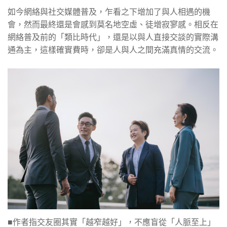
如今網絡與社交媒體普及，乍看之下增加了與人相遇的機
會，然而最終還是會感到莫名地空虛、徒增寂寥感。相反在
網絡普及前的「類比時代」，還是以與人直接交談的實際溝
通為主，這樣確實費時，卻是人與人之間充滿真情的交流。
■作者指交友圈其實「越窄越好」，不應盲從「人脈至上」