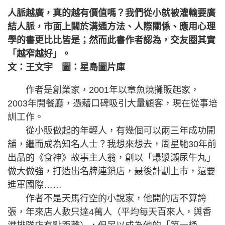
人脈越廣，真的越有價值嗎？我們從小就被灌輸要廣
結人脈，市面上關於溝通方法、人際關係、應用心理
學的書更比比皆是；然而此書作者認為，交友圈其實
「越窄越好」。
文：王文宇 圖：星島圖片庫
作者是創業家，2001年以章魚燒攤販起家，
2003年開餐廳，憑藉口碑吸引大量顧客，現在從事培
訓工作。
從小販做起的年輕人，有幾個可以兩三年成功開
舖，繼而成為知名人士？我想來想去，周星馳30年前
出品的《食神》故事主人翁，創以「爆漿瀨尿牛丸」
做大做強，打造出名牌連鎖店，最後計劃上市，還要
進軍國際……
作者不是天馬行空的小說家，他開的店不算誇
張，年來店人數只達4萬人（平均每天百來人，與香