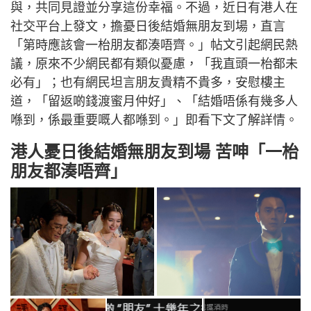
與，共同見證並分享這份幸福。不過，近日有港人在
社交平台上發文，擔憂日後結婚無朋友到場，直言
「第時應該會一枱朋友都湊唔齊。」帖文引起網民熱
議，原來不少網民都有類似憂慮，「我直頭一枱都未
必有」；也有網民坦言朋友貴精不貴多，安慰樓主
道，「留返啲錢渡蜜月仲好」、「結婚唔係有幾多人
喺到，係最重要嘅人都喺到。」即看下文了解詳情。
港人憂日後結婚無朋友到場 苦呻「一枱
朋友都湊唔齊」