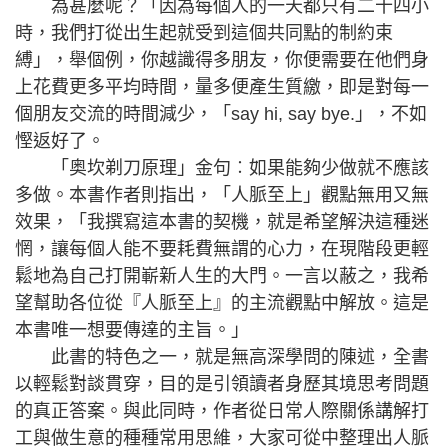
為甚麼呢？「因為每個人的一天都只有二十四小
時，我們打從出生起就受到這個共同點的制約束
縛」，舉個例，你越識得多朋友，你便需要在他們身
上花費更多平均時間，量多便產生質繳，即是對每一
個朋友交流的時間減少，「say hi, say bye.」，不如
慳返好了。
「奥坎剃刀原理」金句︰如果能夠少做就不應該
多做。本書作者則指出，「人脈至上」觀點無用又無
效果，「我撰寫這本書的契機，就是希望解決這種迷
惘，讓每個人能不要耗費無謂的心力，在現階段更輕
鬆地為自己打開嶄新人生的大門。一言以蔽之，我希
望幫助各位從『人脈至上』的主流觀點中解放。這是
本書唯一想要傳達的主旨。」
此書的特色之一，就是無高深學問的陳述，全書
以輕鬆對談貫穿，目的是引領讀者身歷其境思考問題
的真正答案。與此同時，作者從日常人際關係講解打
工與做生意的種種常用思維，大家可從中整理出人脈