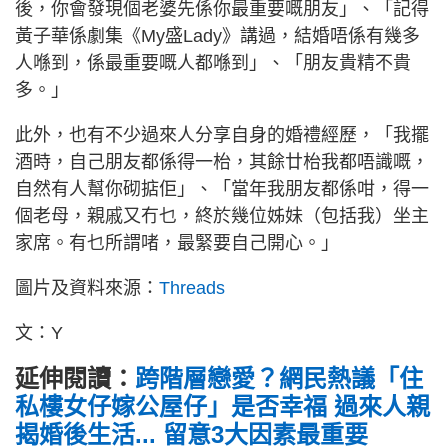
後，你會發現個老婆先係你最重要嘅朋友」、「記得
黃子華係劇集《My盛Lady》講過，結婚唔係有幾多
人喺到，係最重要嘅人都喺到」、「朋友貴精不貴
多。」
此外，也有不少過來人分享自身的婚禮經歷，「我擺
酒時，自己朋友都係得一枱，其餘廿枱我都唔識嘅，
自然有人幫你砌掂佢」、「當年我朋友都係咁，得一
個老母，親戚又冇乜，終於幾位姊妹（包括我）坐主
家席。有乜所謂啫，最緊要自己開心。」
圖片及資料來源：
Threads
文：Y
延伸閱讀：
跨階層戀愛？網民熱議「住
私樓女仔嫁公屋仔」是否幸福 過來人親
揭婚後生活... 留意3大因素最重要