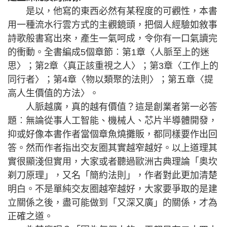
是以，他寫的東西必然有某程度的可觀性，本書
用一種流水行雲方式的主觀鏡頭，把個人經驗如敘事
詩歌般書寫出來，產生一氣呵成，令你有一口氣讀完
的衝動。全書編成5個章節︰第1章〈人脈至上的迷
思〉；第2章〈真正該重視之人〉；第3章〈工作上的
同行者〉；第4章〈物以類聚的法則〉；第五章〈提
高人生價值的方法〉。
人脈越廣，真的越有價值？這是創業者第一必答
題︰無論從事人工智能、機械人、芯片半導體開發，
抑或好像本書作者當個章魚燒攤販，都同樣要作出回
答。然而作者指出交友圈其實越窄越好。以上道理其
實很顯淺但實用，大家或者聽過歐洲古典理論「奥坎
剃刀原理」，又名「簡約法則」，作者對此更加清楚
明白。不是單純交友圈越窄越好，大家要爭取的是建
立關係之後，盡可能做到「又深又廣」的關係，才為
正確之道。