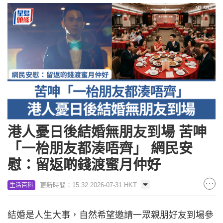
港人憂日後結婚無朋友到場 苦呻
「一枱朋友都湊唔齊」 網民安
慰：留返啲錢渡蜜月仲好
更新時間：15:32 2026-07-31 HKT
生活百科
結婚是人生大事，自然希望邀請一眾親朋好友到場參