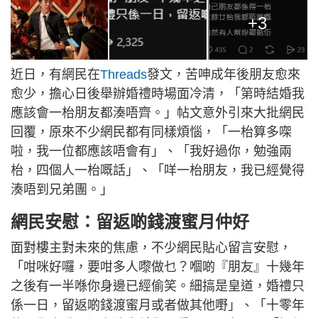
+3
近日，有網民在
Threads
發文，苦呻成年後朋友愈來
愈少，擔心日後舉辦婚禮時場面冷清，「第時結婚我
應該會一枱朋友都湊唔齊。」帖文意外引來大批網民
回覆，原來不少網民都有同樣煩惱，「一枱算多㗎
啦，我一位都應該唔會有」、「我好過你，勉強兩
枱，四個人一枱嘅話」、「咩一枱朋友，我已經覺得
湊唔到兄弟團。」
網民安慰：留返啲錢渡蜜月仲好
面對樓主對未來的焦慮，不少網民貼心留言安慰，
「咁咪好囉，要咁多人嚟做乜？嗰啲『朋友』十幾年
之後有一半喺你身邊已經偷笑。細搞是皇道，婚禮只
係一日，留返啲錢渡蜜月或者做其他嘢」、「十零年