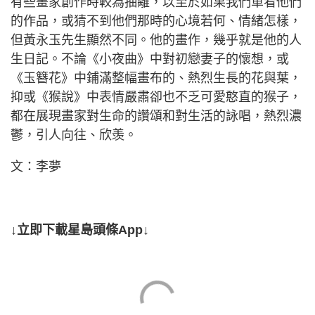
有些畫家創作時較為抽離，以至於如果我們單看他們
的作品，或猜不到他們那時的心境若何、情緒怎樣，
但黃永玉先生顯然不同。他的畫作，幾乎就是他的人
生日記。不論《小夜曲》中對初戀妻子的懷想，或
《玉簪花》中鋪滿整幅畫布的、熱烈生長的花與葉，
抑或《猴說》中表情嚴肅卻也不乏可愛憨直的猴子，
都在展現畫家對生命的讚頌和對生活的詠唱，熱烈濃
鬱，引人向往、欣羡。
文：李夢
↓立即下載星島頭條App↓