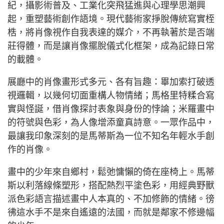
紀，攝影術普及、工業化突飛猛進與心理學思潮興
起，重塑藝術創作語境。現代藝術家掙脫傳統寫實桎
梏，將肖像視作自我表達的媒介，不再執著於是否端
莊得體，而是讓肖像擺脫儀式化框架，成為記錄日常
的載體。
展廳中的肖像畫形式多元、各有旨趣：畢加索打破透
視邏輯，以幾何切面重構人物情緒；馬格里特糅合寫
實與怪誕，借肖像探討表象與身份的悖論；米羅畫中
的符號與色彩，為人像增添童真詩意。一眾作品中，
最讓我印象深刻的是馬蒂斯為一位不知名年輕水手創
作的肖像。
畫中的少年來自鄉村，鬆弛慵懶的倚在座椅上。馬蒂
斯以利落線條塑形，搭配熱烈平塗色彩，用經典野獸
派色彩語言描述畫中人本真的、不加修飾的情緒。徬
彿這水手不是來自遙遠的法國，而就是鄰家不修邊幅