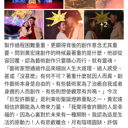
+2
製作過程困難重重，更顯得背後的創作意念尤其重
要。問到黃宏達創作的時候最著重的是什麼，他卻從
容回覆，認為藝術創作只要隨心而行，就有靈魂。
「藝術家想通過作品來細說人生大道理、過人感受、
甚或『沒甚麽』有何不可？著重什麼就因人而異。創
作藝術本身是自由的，有些藝術家為了治瘉自我或者
身邊的人而創作，有些則想使觀眾有共鳴。」今次
「巨型許願星」是利東街聖誕燈飾重點之一，黃宏達
相信許願能為人帶來力量，「我覺得會許願的人是幸
福的，因為心裏對於未來有一種期盼。我認為這是生
活的原動力！人有悲歡離合，月有陰晴圓缺，許個