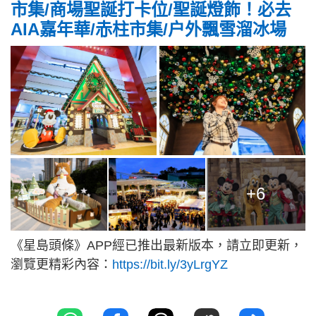
市集/商場聖誕打卡位/聖誕燈飾！必去
AIA嘉年華/赤柱市集/户外飄雪溜冰場
+6
《星島頭條》APP經已推出最新版本，請立即更新，
瀏覽更精彩內容：
https://bit.ly/3yLrgYZ