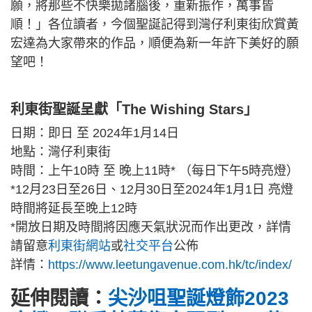
願，將那些不快樂拋諸腦後，重新振作，萬事皆
順！」各位讀者，今個聖誕記得到灣仔利東街欣賞黃
宏達為大家帶來的作品，順便為新一年許下美好的願
望吧！
利東街聖誕呈獻「The Wishing Stars」
日期：即日 至 2024年1月14日
地點：灣仔利東街
時間：上午10時 至 晚上11時* （每日下午5時亮燈）
*12月23日至26日、12月30日至2024年1月1日 亮燈
時間將延長至晚上12時
*開放日期及時間將因應天氣狀況而作出更改，詳情
請留意
利東街網站
或
社交平台
公佈
詳情：
https://www.leetungavenue.com.hk/tc/index/
延伸閱讀：
尖沙咀聖誕燈飾2023