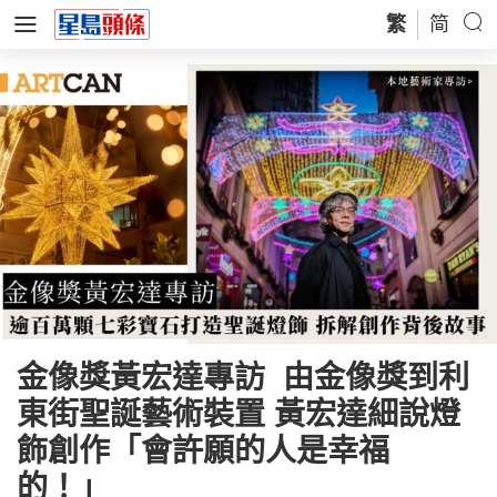
繁
简
金像獎黃宏達專訪 由金像獎到利
東街聖誕藝術裝置 黃宏達細說燈
飾創作「會許願的人是幸福
的！」