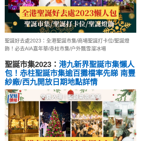
聖誕好去處2023：全港聖誕市集/商場聖誕打卡位/聖誕燈
飾！必去AIA嘉年華/赤柱市集/户外飄雪溜冰場
聖誕市集2023：
港九新界聖誕市集懶人
包！赤柱聖誕市集逾百攤檔率先睇 南豐
紗廠/西九開放日期地點詳情