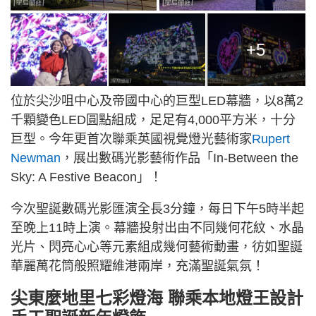
+5
位於尖沙咀中心及帝國中心的巨型LED幕牆，以8萬2
千顆變色LED圓點組成，足足有4,000平方米，十分
巨型。今年更首次聯乘英國視覺燈光藝術家
Rupert
Newman
，展出數碼光影藝術作品「In-Between the
Sky: A Festive Beacon」！
今次聖誕數碼光影匯演全長3分鐘，每日下午5時半起
至晚上11時上演。幕牆投射出由不同幾何花紋、水晶
光片、閃亮心心等元素組成幾何藝術動畫，彷如聖誕
華麗萬花筒般照耀維港兩岸，充滿聖誕氣氛！
尖東麼地里七彩燈海 聯乘本地燈王設計