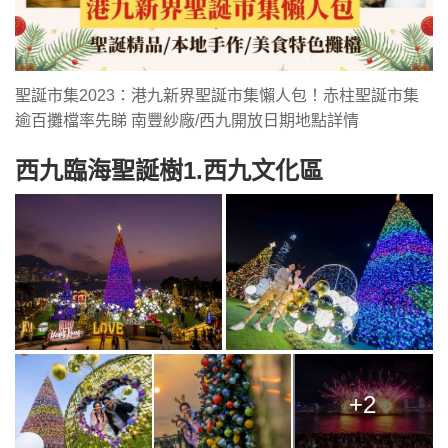
聖誕市集2023：港九新界聖誕市集懶人包！赤柱聖誕市集
逾百攤檔率先睇 南豐紗廠/西九開放日期地點詳情
西九臨海聖誕樹1.西九文化區
+2