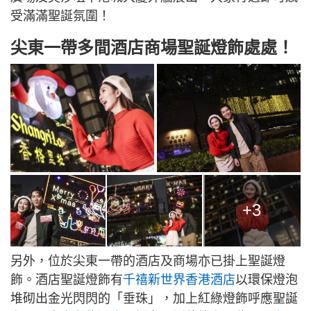
受滿滿聖誕氛圍！
尖東一帶多間酒店商場聖誕燈飾處處！
+3
另外，位於尖東一帶的酒店及商場亦已掛上聖誕燈
飾。酒店聖誕燈飾有
千禧新世界香港酒店
以環保燈泡
堆砌出金光閃閃的「垂珠」，加上紅綠燈飾呼應聖誕