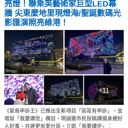
亮燈！聯乘英藝術家巨型LED幕
牆 尖東麼地里現燈海/聖誕數碼光
影匯演照亮維港！
+11
《星島申訴王》已推出全新項目「區區有申訴」，並
增設「我要讚佢」欄目，現誠邀市民投稿讚揚身邊好
人好事，共建更有愛社區。立即「我要讚佢」︰