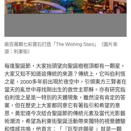
逾百萬顆七彩寶石打造「The Wishing Stars」（圖片來
源：利東街）
每逢聖誕節，大家抬頭望向聖誕樹樹頂都有一顆星，
大家又知不知道這傳統的來源？傳統上，它叫伯利恆
之星，2000多年前出現於夜空中，引領東方三賢者在
當天的亂世中尋找剛出生的救世主耶穌。亦有研究指
伯利恆之星是一特別的天體現象，雖然沒有肯定的答
案，但在歷史上大家都同意它有著指引和希望的意
思。黃宏達今次結合聖誕節的傳統元素及當代光影藝
術潮流，希望為利東街聖誕活動帶來獨特的視覺體驗
和情感共鳴，他直言：「『巨型許願星 』就是一顆