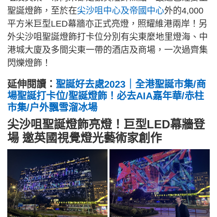
聖誕燈飾，至於在
尖沙咀中心及帝國中心
外的4,000
平方米巨型LED幕牆亦正式亮燈，照耀維港兩岸！另
外尖沙咀聖誕燈飾打卡位分別有尖東麼地里燈海、中
港城大廈及多間尖東一帶的酒店及商場，一次過齊集
閃爍燈飾！
延伸閱讀：
聖誕好去處2023｜全港聖誕市集/商
場聖誕打卡位/聖誕燈飾！必去AIA嘉年華/赤柱
市集/户外飄雪溜冰場
尖沙咀聖誕燈飾亮燈！巨型LED幕牆登
場 邀英國視覺燈光藝術家創作