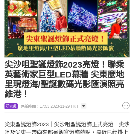
尖沙咀聖誕燈飾2023亮燈！聯乘
英藝術家巨型LED幕牆 尖東麼地
里現燈海/聖誕數碼光影匯演照亮
維港！
更新時間：17:53 2023-11-29 HKT
好去處
尖東聖誕燈飾2023｜尖沙咀聖誕燈飾正式亮燈！尖沙
咀及尖東一帶向來都是觀賞燈飾熱點，最近已經掛上