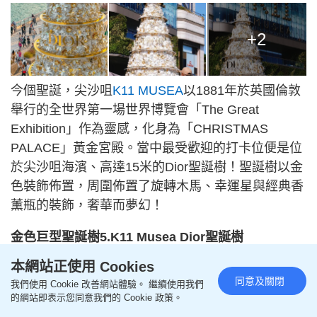
+2
今個聖誕，尖沙咀
K11 MUSEA
以1881年於英國倫敦
舉行的全世界第一場世界博覽會「The Great
Exhibition」作為靈感，化身為「CHRISTMAS
PALACE」黃金宮殿。當中最受歡迎的打卡位便是位
於尖沙咀海濱、高達15米的Dior聖誕樹！聖誕樹以金
色裝飾佈置，周圍佈置了旋轉木馬、幸運星與經典香
薰瓶的裝飾，奢華而夢幻！
金色巨型聖誕樹5.K11 Musea Dior聖誕樹
本網站正使用 Cookies
日期：2023年11月25日至2024年1月1日
同意及關閉
我們使用 Cookie 改善網站體驗。 繼續使用我們
時間：上午10時至晚上10時
的網站即表示您同意我們的 Cookie 政策。
地點：K11 MUSEA 地下 Promenade 及 Opera