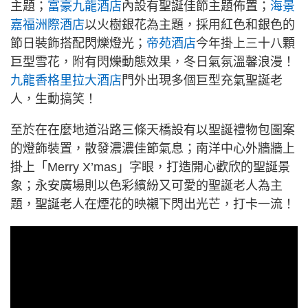
主題；
富豪九龍酒店
內設有聖誕佳節主題佈置；
海景
嘉福洲際酒店
以火樹銀花為主題，採用紅色和銀色的
節日裝飾搭配閃爍燈光；
帝苑酒店
今年掛上三十八顆
巨型雪花，附有閃爍動態效果，冬日氣氛溫馨浪漫！
九龍香格里拉大酒店
門外出現多個巨型充氣聖誕老
人，生動搞笑！
至於在在麼地道沿路三條天橋設有以聖誕禮物包圖案
的燈飾裝置，散發濃濃佳節氣息；南洋中心外牆牆上
掛上「Merry X’mas」字眼，打造開心歡欣的聖誕景
象；永安廣場則以色彩繽紛又可愛的聖誕老人為主
題，聖誕老人在煙花的映襯下閃出光芒，打卡一流！