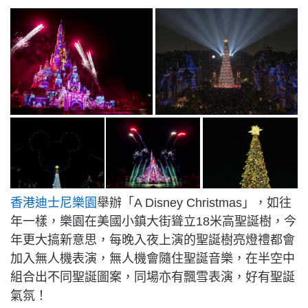
香港迪士尼樂園
舉辦「A Disney Christmas」，如往
年一樣，樂園在美國小鎮大街聳立18米高聖誕樹，今
年更大搞新意思，每晚入夜上演的聖誕樹亮燈禮都會
加入無人機表演，無人機會隨住聖誕音樂，在半空中
組合出不同聖誕圖案，同場亦有飄雪表演，好有聖誕
氣氛！