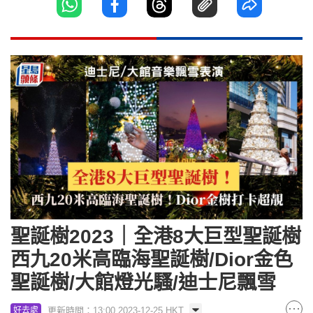
聖誕樹2023｜全港8大巨型聖誕樹
西九20米高臨海聖誕樹/Dior金色
聖誕樹/大館燈光騷/迪士尼飄雪
更新時間：13:00 2023-12-25 HKT
好去處