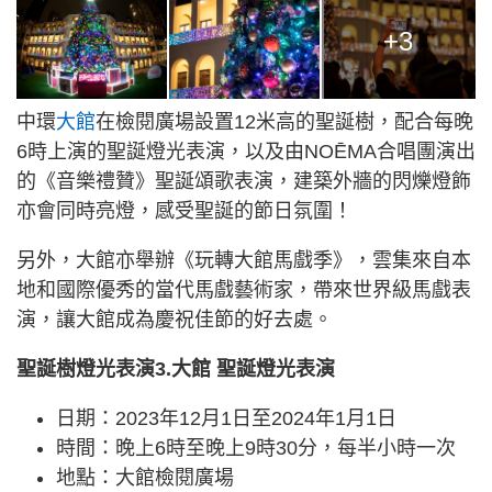
+3
中環
大館
在檢閱廣場設置12米高的聖誕樹，配合每晚
6時上演的聖誕燈光表演，以及由NOĒMA合唱團演出
的《音樂禮贊》聖誕頌歌表演，建築外牆的閃爍燈飾
亦會同時亮燈，感受聖誕的節日氛圍！
另外，大館亦舉辦《玩轉大館馬戲季》，雲集來自本
地和國際優秀的當代馬戲藝術家，帶來世界級馬戲表
演，讓大館成為慶祝佳節的好去處。
聖誕樹燈光表演3.大館 聖誕燈光表演
日期：2023年12月1日至2024年1月1日
時間：晚上6時至晚上9時30分，每半小時一次
地點：大館檢閱廣場