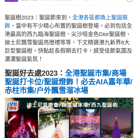
聖誕樹2023｜聖誕節來到，
全港各區都換上聖誕裝
飾
，當中有不少精心布置的聖誕樹登場，必到包括全
港最高的西九臨海聖誕樹、尖沙咀金色Dior聖誕樹、
迪士尼飄雪聖誕亮燈禮等等，下文精選港九新界8大
巨型聖誕樹，快點趁長假期去打卡，感受佳節氣圍及
濃濃聖誕氣氛！
聖誕好去處2023：
全港聖誕市集/商場
聖誕打卡位/聖誕燈飾！必去AIA嘉年華/
赤柱市集/户外飄雪溜冰場