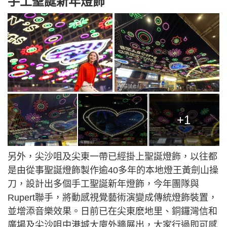
手工聖誕新年燈飾
+1
另外，尖沙咀及尖東一帶已經掛上聖誕燈飾，以往都
是由從事聖誕燈飾製作逾40多年的本地燈王黃劍山操
刀，設計出多個手工聖誕新年燈飾，今年團隊與
Rupert聯手，將動感視覺藝術演變成傳統燈飾裝置，
並增添音樂效果。日前已在尖東麽地里、銅鑼灣信和
廣場及尖沙咀中港城大廈外牆展出，大家行過即可感