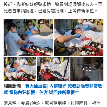
投訴，傷者妹妹報警求助，警員到場調解後散去。而
死者曾申請調遷，已獲房署批准，正等待新單位。
+10
相關新聞：
黃大仙血案│內情曝光 死者對噪音非常敏
感 電梯內狂斬樓上住客 返回住所墮樓亡
消息稱，今晨7時許，死者聽到樓上拉鐵閘聲，相信