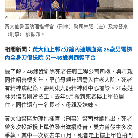
黃大仙警區助理指揮官（刑事）警司林耀（左）及總督察
（刑事） 鄒振邦。
相關新聞：
黃大仙上邨7分鐘內連爆血案 25歲男電梯
內全身刀傷送院 另一46歲男倒斃平台
據了解，46歲姓劉男死者任職工程公司司機，與母親
同住昭善樓多年，早前母親年邁需入住老人院，死者
有精神病紀錄，需到東九龍精神科中心覆診。25歲姓
林男傷者則當技工，去年9月搬到死者樓上單位居
住，同住還有一名長者、母親及妹妹。
黃大仙警區助理指揮官（刑事）警司林耀指出，死者
曾多次投訴樓上單位發出滋擾噪音，雙方曾發生多次
爭執，其中一次於去年11月，死者走上樓上單位拍門