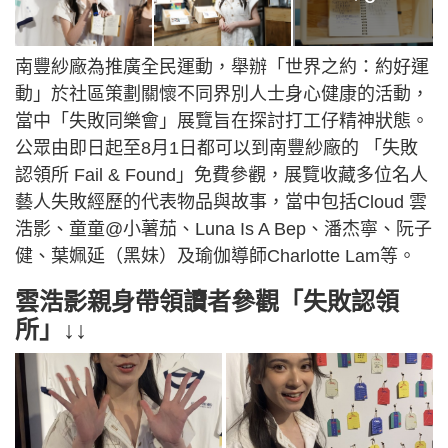
南豐紗廠為推廣全民運動，舉辦「世界之約：約好運
動」於社區策劃關懷不同界別人士身心健康的活動，
當中「失敗同樂會」展覽旨在探討打工仔精神狀態。
公眾由即日起至8月1日都可以到南豐紗廠的 「失敗
認領所 Fail & Found」免費參觀，展覽收藏多位名人
藝人失敗經歷的代表物品與故事，當中包括Cloud 雲
浩影、童童@小薯茄、Luna Is A Bep、潘杰寧、阮子
健、葉姵延（黑妹）及瑜伽導師Charlotte Lam等。
雲浩影親身帶領讀者參觀「失敗認領
所」↓↓