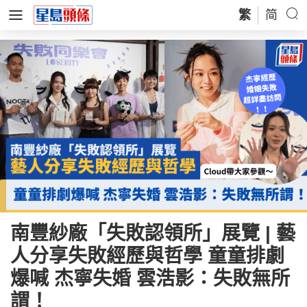
繁
简
南豐紗廠「失敗認領所」展覽 | 藝
人分享失敗經歷與哲學 童童排劇
爆喊 杰寧失婚 雲浩影：失敗無所
謂！