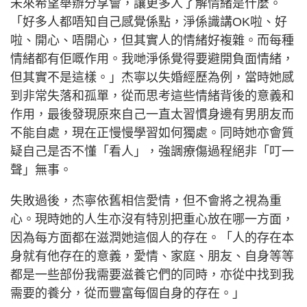
未來希望舉辦分享會，讓更多人了解情緒是什麼。
「好多人都唔知自己感覺係點，淨係識講OK啦、好
啦、開心、唔開心，但其實人的情緒好複雜。而每種
情緒都有佢嘅作用。我哋淨係覺得要避開負面情緒，
但其實不是這樣。」杰寧以失婚經歷為例，當時她感
到非常失落和孤單，從而思考這些情緒背後的意義和
作用，最後發現原來自己一直太習慣身邊有男朋友而
不能自處，現在正慢慢學習如何獨處。同時她亦會質
疑自己是否不懂「看人」，強調療傷過程絕非「叮一
聲」無事。
失敗過後，杰寧依舊相信愛情，但不會將之視為重
心。現時她的人生亦沒有特別把重心放在哪一方面，
因為每方面都在滋潤她這個人的存在。「人的存在本
身就有他存在的意義，愛情、家庭、朋友、自身等等
都是一些部份我需要滋養它們的同時，亦從中找到我
需要的養分，從而豐富每個自身的存在。」