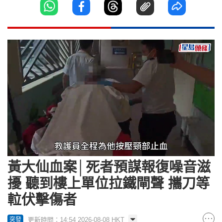
Loaded
:
Unmute
31.87%
黃大仙血案│死者預謀報復噪音滋
擾 聽到樓上單位拉鐵閘聲 攜刀等
𨋢伏擊傷者
更新時間：14:54 2026-08-08 HKT
突發