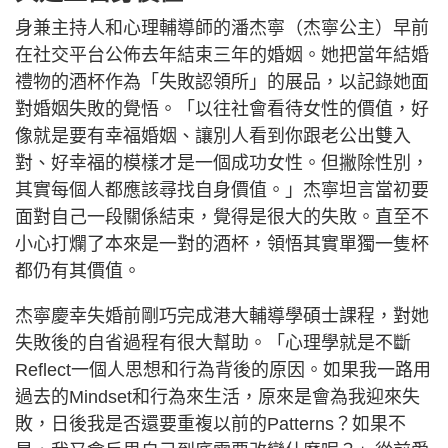
身兼主持人和心理輔導師的潘杰寧（杰寧公主）早前
在社交平台公佈去年結束三年的婚姻。她把當年結婚
禮物的酒杯作為「失敗認領所」的展品，以記錄她面
對婚姻失敗的覺悟。「以往社會看待女性的價值，好
像就是要有幸福婚姻、讓別人看到你跟老公出雙入
對、好幸福的模樣才是一個成功女性。但撇除性別，
其實每個人都應該尋找自身價值。」杰寧坦言當初要
面對自己一段關係結束，覺得是很大的失敗。直至不
小心打爛了本來是一對的酒杯，領悟其實單獨一隻杯
都仍有其價值。
杰寧慶幸失婚前剛巧完成港大輔導學碩士課程，對她
失敗後的自省過程有很大幫助。「心理學就是不斷
Reflect一個人思想和行為背後的原因。如果我一路用
過去的Mindset和行為來生活，原來是會為我迎來失
敗，日後我是否還要重複以前的Patterns？如果不