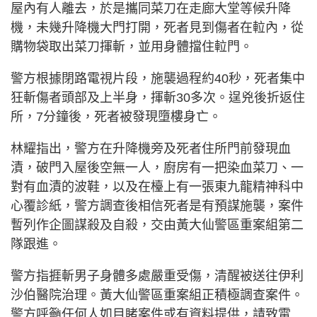
屋內有人離去，於是攜同菜刀在走廊大堂等候升降
機，未幾升降機大門打開，死者見到傷者在𨋢內，從
購物袋取出菜刀揮斬，並用身體擋住𨋢門。
警方根據閉路電視片段，施襲過程約40秒，死者集中
狂斬傷者頭部及上半身，揮斬30多次。逞兇後折返住
所，7分鐘後，死者被發現墮樓身亡。
林耀指出，警方在升降機旁及死者住所門前發現血
漬，破門入屋後空無一人，廚房有一把染血菜刀、一
對有血漬的波鞋，以及在檯上有一張東九龍精神科中
心覆診紙，警方調查後相信死者是有預謀施襲，案件
暫列作企圖謀殺及自殺，交由黃大仙警區重案組第二
隊跟進。
警方指捱斬男子身體多處嚴重受傷，清醒被送往伊利
沙伯醫院治理。黃大仙警區重案組正積極調查案件。
警方呼籲任何人如目睹案件或有資料提供，請致電