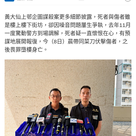
黃大仙上邨企圖謀殺案更多細節披露，死者與傷者雖
是樓上樓下街坊，卻因噪音問題屢生爭執，去年11月
一度驚動警方到場調解，死者疑一直懷恨在心，有預
謀地展開報復，今（8日）晨帶同菜刀伏擊傷者，之
後畏罪墮樓身亡。