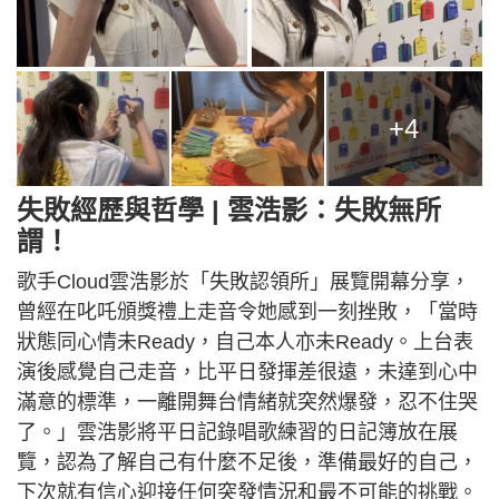
+4
失敗經歷與哲學 | 雲浩影：失敗無所
謂！
歌手Cloud雲浩影於「失敗認領所」展覽開幕分享，
曾經在叱吒頒獎禮上走音令她感到一刻挫敗，「當時
狀態同心情未Ready，自己本人亦未Ready。上台表
演後感覺自己走音，比平日發揮差很遠，未達到心中
滿意的標準，一離開舞台情緒就突然爆發，忍不住哭
了。」雲浩影將平日記錄唱歌練習的日記簿放在展
覽，認為了解自己有什麼不足後，準備最好的自己，
下次就有信心迎接任何突發情況和最不可能的挑戰。