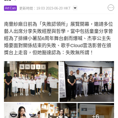
更新時間：19:03 2023-06-20 HKT
Art Can
南豐紗廠日前為「失敗認領所」展覽開幕，邀請多位
藝人出席分享失敗經歷與哲學，當中包括童童分享曾
經為了排練小薯茄6周年舞台劇而爆喊、杰寧公主失
婚要面對關係結束的失敗、歌手Cloud雲浩影曾在頒
獎台上走音，但她豁達認為：失敗無所謂！
+6