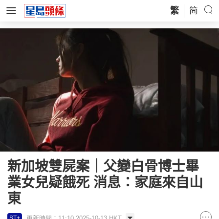
繁
简
新加坡雙屍案｜父變白骨博士畢
業女兒疑餓死 消息：家庭來自山
東
更新時間：11:10 2025-10-13 HKT
ST+