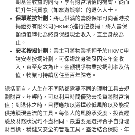
期基金收益的同時，享有財富增值的機會，從而
提升生活質素（如旅遊娛樂）的退休人士。
保單逆按計劃：
將已供滿的壽險保單可向香港按
揭證券有限公司(HKMC)進行逆按揭，將人壽保
額價值轉化為終身保證現金收入，直至身故為
止。
安老按揭計劃：
業主可將物業抵押予於HKMC申
請安老按揭計劃，可保證終身獲發固定年金收
入，直至身故為止。金額視乎物業按揭利率及估
值，物業可持續居住至百年歸老。
總括而言，人生在不同階都需要不同的理財工具去規
劃財富。年輕時，可以利用時間優勢去投資將財富增
值；到退休之時，目標應該以選擇較低風險以及能提
供持續現金流的工具。每個人的風險承受度、投資經
驗及財務狀況均不盡相同，最重要是選擇合乎自身理
財目標、穩健又安全的管理工具。靈活結合保險、年