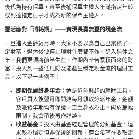
後代為持有保單，直至後補保單主權人年滿指定年齡
或到達指定日子才成為新的保單主權人。
靈活應對「消耗期」——實現長壽無憂的現金流
一旦進入金齡歲月時，大家不要以為自己已累積了一
定財富，退休後便停止理財什麼都不作。步入退休之
年，我們更須將前半生在工作期內辛苦累積而來的財
富，投入到一些低風險及能產生穩定現金流的理財工
具，以下是一些例子：
即期保證終身年金：
這是近年興起的理財工具。
客戶買入後翌月即開始每月領取分派年金，金額
及派發年期均有保證，直至身故為止。礙於篇幅
限制，我會稍後再作詳談。
收益基金：
投入由基金經理管理的分紅基金，追
求較為穩定但非保證的回報，適合希望在收取定