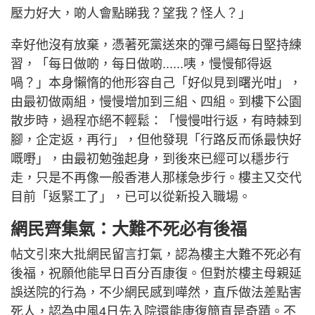
壓力好大，啲人會點睇我？望我？怪人？」
幸好他沒有放棄，憑著死黨送來的彈弓繩每日堅持練
習，「每日做啲，每日做啲......咦，慢慢郁得返
喎？」本身懶惰的他形容自己「好似見到曙光咁」，
由最初做兩組，慢慢增加到三組、四組。到樓下公園
散步時，過程亦絕不輕鬆：「慢慢咁行返，有時棘到
腳，企定返，再行」，但他發現「行路反而係最快好
嘅嘢」，由最初勉強起身，到後來已經可以穩步行
走，只是不再像一般香港人那樣急步行。樓主又交代
目前「返緊工了」，已可以從新投入職場。
網民齊集氣：大難不死必有後福
帖文引來大批網民留言打氣，認為樓主大難不死必有
後福，祝願他能早日百分百康復。但對於樓主母親延
誤送院的行為，不少網民感到嘩然，直斥做法差點害
死人，認為中風4日先入院還能康復簡直是奇蹟。不