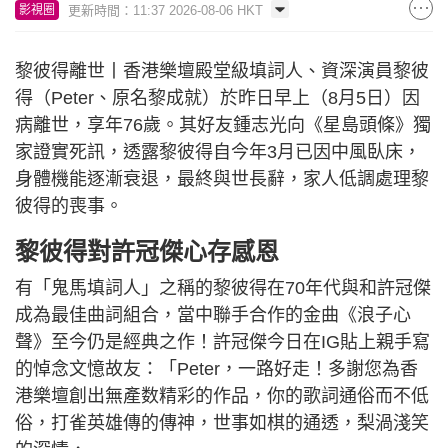
更新時間：11:37 2026-08-06 HKT
影視圈
黎彼得離世丨香港樂壇殿堂級填詞人、資深演員黎彼
得（Peter、原名黎成就）於昨日早上（8月5日）因
病離世，享年76歲。其好友鍾志光向《星島頭條》獨
家證實死訊，透露黎彼得自今年3月已因中風臥床，
身體機能逐漸衰退，最終與世長辭，家人低調處理黎
彼得的喪事。
黎彼得對許冠傑心存感恩
有「鬼馬填詞人」之稱的黎彼得在70年代與和許冠傑
成為最佳曲詞組合，當中聯手合作的金曲《浪子心
聲》至今仍是經典之作！許冠傑今日在IG貼上親手寫
的悼念文憶故友：「Peter，一路好走！多謝您為香
港樂壇創出無產数精彩的作品，你的歌詞通俗而不低
俗，打雀英雄傳的傳神，世事如棋的通透，梨渦淺笑