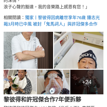
的深情，
浪子心聲的豁達，我的音樂路上感恩有您！」
相關閱讀：
獨家丨黎彼得因病離世享年76歲 鍾志光
揭3月時已中風 被封「鬼馬詞人」與許冠傑多合作
+24
黎彼得和許冠傑合作7年便拆夥