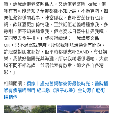
嘢，話我話佢老婆唔係人，又話佢老婆唔like我，佢
哋有冇可能會知？全部都係不知所謂，不過算喇，如
果佢覺得係關我事，咪當係我，食吓雪茄仔冇乜所
謂，飲紅酒更加係情趣，至於話佢老婆唔鍾意我，多
餘喇，佢不知幾鍾意我，佢老婆成日整牛排畀我嘆，
又同我去食牛排。」黎彼得續說：「我講英文係
OK，只不過寫就麻麻，所以我哋嘅溝通係冇問題。
許冠傑對朋友都好，佢平時都係夾吓BAND，冇乜娛
樂，我就好憎陽光與海灘，所以我哋唔係唔啱，大家
道不同不相為謀，並唔代表有敵意，總之各自各精
彩。」
相關閱讀：
獨家丨盧宛茵揭黎彼得最後時光：醫院插
喉有痰講唔到嘢 經典歌《浪子心聲》金句源自廟街
睇相佬