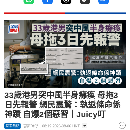
33歲港男突中風半身癱瘓 母拖3
日先報警 網民震驚：執返條命係
神蹟 自爆2個惡習｜Juicy叮
更新時間：08:19 2026-08-06 HKT
時事熱話