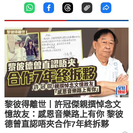
黎彼得離世丨許冠傑親撰悼念文
憶故友：感恩音樂路上有你 黎彼
德曾直認唔夾合作7年終拆夥