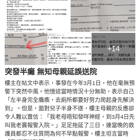
+14
突發半癱 無知母親延誤送院
樓主在帖文中表示，事發在今年3月1日，他在毫無預
警下突然中風。他憶述當時情況十分無助，表示自己
「左半身完全癱瘓，去廁所都要好努力爬起身先解決
到」。但是，面對兒子半身不遂，樓主母親的反應卻
令人難以置信：「我老母唔知發咩神經，到3月4日先
叫我老竇報警入院。」足足拖延了三日，連當晚的救
護員都忍不住質問為何不早點報警，樓主坦言當時