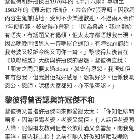
黎彼得和許冠傑由1976年的《半斤八兩》專輯至
1982年的《難忘你·紙船》，共合作7張專輯，因歌詞
內容生鬼兼貼地，受到不少樂迷歡迎，不過兩人合作
7年便拆夥，黎彼得亦曾稱：「因為輿論，我哋開始
有唔夾，冇話題又冇偈傾，佢太太亦都唔想我出現，
因為晚晚同個男人一齊喺屋企通頂，有陣Sam都話，
我老婆又投訴今晚又同你一齊。」黎彼得其後曾在
《玖噏秘笈》大談與許冠傑的恩怨，黎彼得直說：
「朋友之間只要太過close，就會有恩怨，我唔知佢
有冇怨我，但我對佢就好感恩，怨就好少。佢係我嘅
恩公、恩師，呢樣大家都知，亦不能否認。」
黎彼得曾否認與許冠傑不和
黎彼得又曾指許冠傑向來都愛錫太太：「你知佢緋聞
唔多，因為佢錫老婆，老婆又錫佢，有人話佢老婆同
人講，呢個損友教到佢老公飲紅酒又食雪茄，關我鬼
事咩，擺咗我上枱！之前有啲人好似知道晒我哋啲