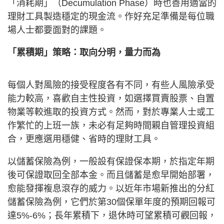
「消耗期」（Decumulation Phase）時也善用適當的
理財工具製造穩定的現金流。作好充足準備是每位職
場人士都要面對的課題。
「累積期」策略：取向分明，量力而為
每個人對風險的接受程度各有不同，有些人風險承受
能力較高，喜歡自主性投資，如選擇買賣股票、自置
物業等較進取的投資方式。然而，對於專業人士或工
作繁忙的上班一族，未必有足夠時間親自管理投資組
合，更應選用穩健、省時的理財工具。
以儲蓄保險為例，一般設有保證保本期，於指定年期
後可保證取回全部本金。而且儲蓄是愈早開始部署，
愈能發揮複息滾存的威力。以近年市場新推出的分紅
儲蓄保險為例，它們於第30個保單年度的預期回報可
達5%-6%；長年累積下，退休時可望累積可觀回報，