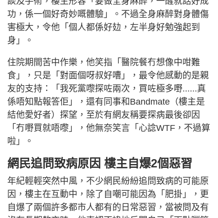
談及手術，樓主形容「要做全身麻醉，一醒就話好成
功，係一個好奇妙嘅體驗」。不過全身麻醉對身體傷
害極大，令他「個人都係好攰，左半身好勉強起到
身」。
住院期間苦中作樂，他笑指「醫院餐冇想像中咁難
食」，只是「對面個呀叔好嘈」，最令他感動的是親
友的支持：「我死黨嚟探咗兩次，買咗極多嘢......真
係唔知點報答佢」，還有同事和Bandmate（樓主是
結他愛好者）探望，至於有網友稱要探病最後卻因
「冇嘢買就唔嚟」，他無奈笑言「心諗WTF，不過算
啦」。
網民追問致病原因 樓主自爆2個惡習
年紀輕輕突然中風，不少網民紛紛追問致病的可能原
因，樓主在互動中，除了自嘲可能因為「肥掛」，更
自爆了兩個許多都市人都有的日常惡習，當被問及有