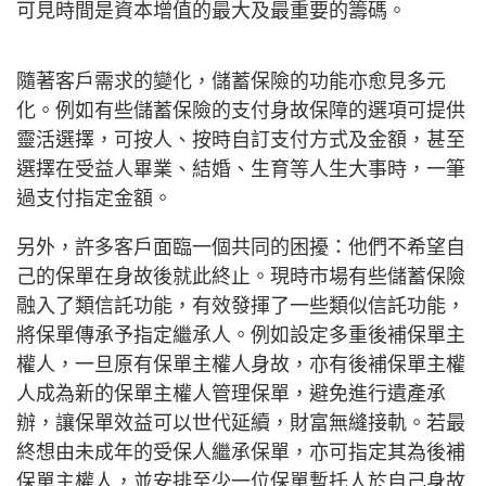
可見時間是資本增值的最大及最重要的籌碼。
隨著客戶需求的變化，儲蓄保險的功能亦愈見多元
化。例如有些儲蓄保險的支付身故保障的選項可提供
靈活選擇，可按人、按時自訂支付方式及金額，甚至
選擇在受益人畢業、結婚、生育等人生大事時，一筆
過支付指定金額。
另外，許多客戶面臨一個共同的困擾：他們不希望自
己的保單在身故後就此終止。現時市場有些儲蓄保險
融入了類信託功能，有效發揮了一些類似信託功能，
將保單傳承予指定繼承人。例如設定多重後補保單主
權人，一旦原有保單主權人身故，亦有後補保單主權
人成為新的保單主權人管理保單，避免進行遺產承
辦，讓保單效益可以世代延續，財富無縫接軌。若最
終想由未成年的受保人繼承保單，亦可指定其為後補
保單主權人，並安排至少一位保單暫托人於自己身故