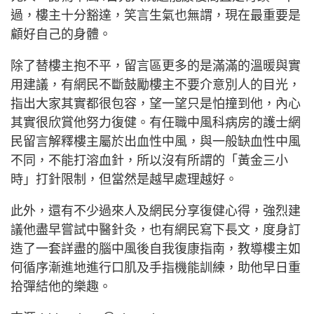
過，樓主十分豁達，笑言生氣也無謂，現在最重要是
顧好自己的身體。
除了替樓主抱不平，留言區更多的是滿滿的溫暖與實
用建議，有網民不斷鼓勵樓主不要介意別人的目光，
指出大家其實都很包容，望一望只是怕撞到他，內心
其實很欣賞他努力復健。有任職中風科病房的護士網
民留言解釋樓主屬於出血性中風，與一般缺血性中風
不同，不能打溶血針，所以沒有所謂的「黃金三小
時」打針限制，但當然是越早處理越好。
此外，還有不少過來人及網民分享復健心得，強烈建
議他盡早嘗試中醫針灸，也有網民寫下長文，度身訂
造了一套詳盡的腦中風後自我復康指南，教導樓主如
何循序漸進地進行口肌及手指機能訓練，助他早日重
拾彈結他的樂趣。