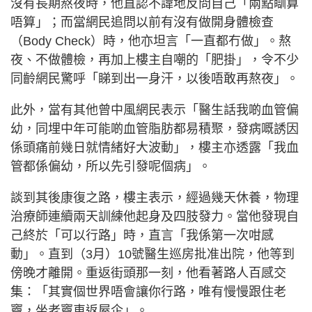
沒有長期熬夜時，他直認不諱地反問自己「兩點瞓算
唔算」；而當網民追問以前有沒有做開身體檢查
（Body Check）時，他亦坦言「一直都冇做」。熬
夜、不做體檢，再加上樓主自嘲的「肥掛」，令不少
同齡網民驚呼「睇到出一身汗，以後唔敢再熬夜」。
此外，當有其他曾中風網民表示「醫生話我啲血管偏
幼，同埋中年可能啲血管脂肪都易積聚，發病嘅誘因
係頭痛前幾日就情緒好大波動」，樓主亦透露「我血
管都係偏幼，所以先引發呢個病」。
談到其後康復之路，樓主表示，經過幾天休養，物理
治療師連續兩天訓練他起身及四肢發力。當他發現自
己終於「可以行路」時，直言「我係第一次咁感
動」。直到（3月）10號醫生巡房批准出院，他等到
傍晚才離開。重返街頭那一刻，他看著路人百感交
集：「其實個世界唔會讓你行路，唯有慢慢跟住老
竇，坐老竇車返屋企」。