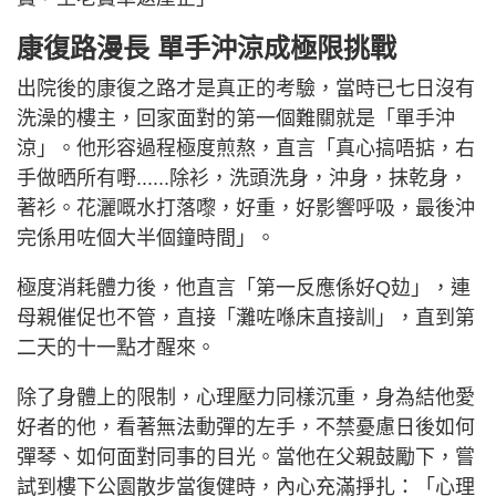
康復路漫長 單手沖涼成極限挑戰
出院後的康復之路才是真正的考驗，當時已七日沒有
洗澡的樓主，回家面對的第一個難關就是「單手沖
涼」。他形容過程極度煎熬，直言「真心搞唔掂，右
手做晒所有嘢......除衫，洗頭洗身，沖身，抹乾身，
著衫。花灑嘅水打落嚟，好重，好影響呼吸，最後沖
完係用咗個大半個鐘時間」。
極度消耗體力後，他直言「第一反應係好Q攰」，連
母親催促也不管，直接「灘咗喺床直接訓」，直到第
二天的十一點才醒來。
除了身體上的限制，心理壓力同樣沉重，身為結他愛
好者的他，看著無法動彈的左手，不禁憂慮日後如何
彈琴、如何面對同事的目光。當他在父親鼓勵下，嘗
試到樓下公園散步當復健時，內心充滿掙扎：「心理