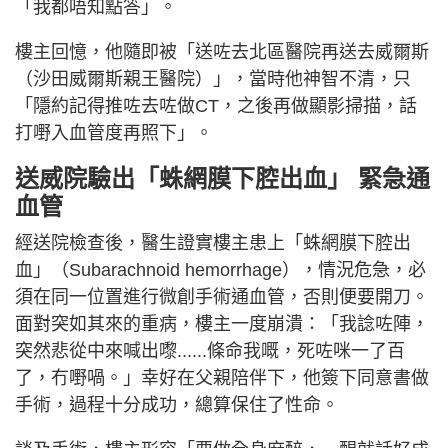
「我都唔知點答」。
樓主回憶，他隨即被「送咗去北區醫院再送去威爾斯
（沙田威爾斯親王醫院）」，當時他神智不清，只
「隱約記得推咗去咗做CT，之後再做顯影掃描，話
打嘢入血管度再照下」。
送威院驗出「蛛網膜下腔出血」 緊急通
血管
經送院檢查後，醫生證實樓主患上「蛛網膜下腔出
血」（Subarachnoid hemorrhage），情況危急，必
須在同一位置進行微創手術通血管，否則便要開刀。
面對突如其來的重病，樓主一度崩潰：「我諗咗陣，
突然悲從中來喊出嚟......條命我嘅，死咗咪一了百
了，冇嘢喎。」幸好在父親陪伴下，他簽下同意書做
手術，過程十分成功，總算保住了性命。