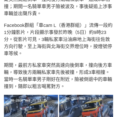
撞；期間一名騎單車男子險被波及，事後疑追上涉事
車輛並出聲斥責。
Facebook群組「車cam L（香港群組）」流傳一段約
1分鐘影片，片段顯示事發於昨晚（5日）約9時23
分。從影片可見，3輛私家車沿油麻地上海街往佐敦
方向行駛，至上海街與北海街交界燈位時，按燈號停
車等候。
期間，最前方私家車突然高速向後倒車，撞向後方車
輛，導致後方兩輛私家車先後被撞，形成3車相撞。
當時一名騎單車男子剛好在附近，險被倒退中的車輛
撞到，隨即以粗言喝罵對方。