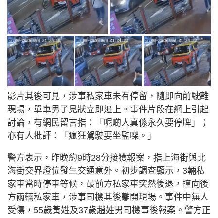
影片其後可見，涉事私家車未有停留，隨即向前駛離
現場，單車男子見狀立即追上。事件片段在網上引起
討論，有網民留言指：「呢啲人真係永久要停牌」；
亦有人批評：「瘋狂駕駛要坐監㗎。」
警方表示，昨晚約9時28分接獲報案，指上海街與北
海街交界燈位發生交通意外。初步調查顯示，3輛私
家車當時停車等候，最前方私家車突然後退，撞向後
方兩輛私家車，涉事司機其後離開現場。事件中無人
受傷，55歲黃姓及37歲趙姓男司機事後報案。警方正