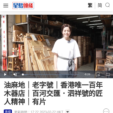
繁
简
Remaining
-
8:28
Loaded
:
Play
Unmute
Picture-
Full
8.32%
in-
Picture
Time
油麻地｜老字號｜香港唯一百年
木器店｜百河交匯．泗祥號的匠
人精神｜有片
更新時間：17:22 2023-02-22 HKT
專欄