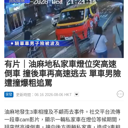
Loaded
:
Unmute
100.00%
有片｜油麻地私家車燈位突高速
倒車 撞後車再高速逃去 單車男險
遭撞爆粗追罵
更新時間：06:16 2026-08-06 HKT
突發
油麻地發生3車相撞及不顧而去事件。社交平台流傳
一段車cam影片，顯示一輛私家車在燈位等候期間，
疑突然高速倒車，撞向後方兩輛私家車，造成3車相