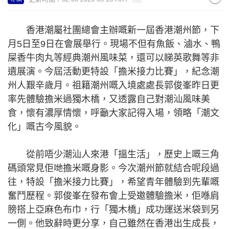
香港潮屬社團總會主辦嘅新一屆香港潮州節，下
月5日至9日在會展舉行。現場不但有魚飯、滷水、鴨
屎香牛肉丸等經典潮州風味菜，還可以睇英歌舞等非
遺展演。今屆活動更特設「擔米接力比賽」，紀念潮
州人艱辛歲月。祖籍潮州嘅入境處處長郭俊峯昨日更
率先體驗擔米過獨木橋，又透露自己對潮汕風味美
食，懷有濃厚情懷，呼籲大家記得入場，領略「潮文
化」嘅古今風貌。
從前唔少潮汕人來港「搵生活」，歷史上嘅三角
碼頭常見佢哋擔米嘅身影。今次潮州節就結合呢段過
往，特設「擔米接力比賽」，希望青年體驗到先輩嘅
奮鬥歷程。郭俊峯在發布會上受邀體驗擔米，佢喺肩
膀搭上亞麻色布巾，行「獨木橋」成功運送米袋到另
一側。他致辭時更分享，自己雖然在香港出生成長，