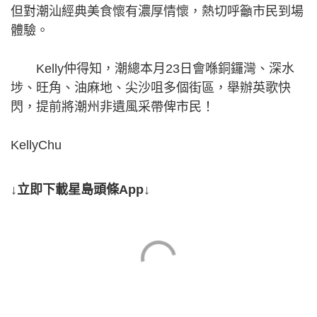
但對潮汕經典美食懷有濃厚情懷，熱切呼籲市民到場
體驗。
Kelly仲得知，潮總本月23日會喺銅鑼灣、深水
埗、旺角、油麻地、尖沙咀多個街區，舉辦英歌快
閃，提前將潮州非遺風采帶俾市民！
KellyChu
↓立即下載星島頭條App↓