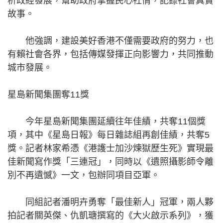
析政經發展，幫助政府掌握民心社情，記錄社會真實
故事。
他強調，建設美好香港不僅需要政府的努力，也
有賴社會各界，包括傳媒發揮正向影響力，共同推動
城市發展。
星島新聞集團奪11獎
今年星島新聞集團延續往年佳績，共奪11個獎
項，其中《星島日報》每日雜誌組再創佳績，共奪5
獎。記者林家希憑《港護士加沙煉獄歷生死》實現最
佳新聞寫作獎「三連冠」，同時以《遺照攝影師令離
別不再遺憾》一文，包辦同項目亞軍。
同組記者潘明卉勇奪「最佳新人」冠軍，兩人夥
拍記者關英傑、仇凱瑭撰寫的《大火啟示系列》，獲