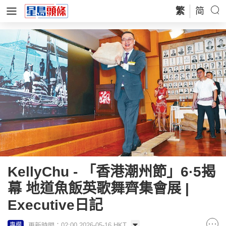
繁
简
KellyChu - 「香港潮州節」6·5揭
幕 地道魚飯英歌舞齊集會展 |
Executive日記
更新時間：02:00 2026-05-16 HKT
專欄