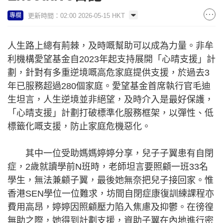
更新時間：02:00 2026-05-15 HKT
專欄
人生路上總有荊棘，及時嘅幫助可以成為力量。非牟
利機構愛望基金自2023年起支持展開「心晴支援」計
劃，針對有多重逆境嘅高危家庭提供支援，於過去3
年已服務超過280個家庭。愛望基金首席執行官毛迪
生坦言，人生逆境並非絕望，及時介入是最好保護，
「心晴支援」計劃打破標準化服務框架，以彈性、低
標籤化嘅支援，防止家庭危機惡化。
其中一位受助媽媽婷婷分享，兒子子翼患有自閉
症，2歲就讀學前N班時，老師坦言要照顧一班33名
學生，無法兼顧子翼，最後她無奈把兒子接回家。惟
香港SEN學位一位難求，坊間自閉症康復訓練課程亦
費用高昂，婷婷因照顧壓力陷入焦慮及抑鬱。在徬徨
無助之際，她得到計劃支援，資助子翼在內地進行密