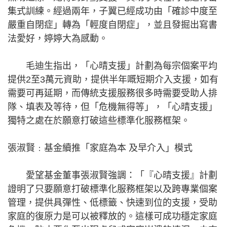
集式訓練。經過兩年，子翼已經成功由「確診中度至
嚴重自閉症」轉為「輕度自閉症」，並且發掘出寫書
法愛好，婷婷大為感動。
毛迪生指出，「心晴支援」計劃為每宗個案平均
提供2至3萬元資助，提供半年嘅短期介入支援，如有
需要可再延期，而傳統支援服務很多時需要受助人排
隊、填表及等待，但「危機無得等」，「心晴支援」
獨特之處在於願意打破這些標準化服務框架。
張淑賢﹕基金續推「家庭為本 及早介入」模式
愛望基金董事張淑賢強調：「『心晴支援』計劃
證明了只要願意打破標準化服務框架以及跨專業個案
管理，提供具彈性、低標籤、快速到位的支援，受助
家庭的復原力是可以被釋放的。這樣可成功穩定家庭