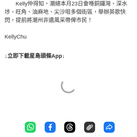
Kelly仲得知，潮總本月23日會喺銅鑼灣、深水
埗、旺角、油麻地、尖沙咀多個街區，舉辦英歌快
閃，提前將潮州非遺風采帶俾市民！
KellyChu
↓立即下載星島頭條App↓