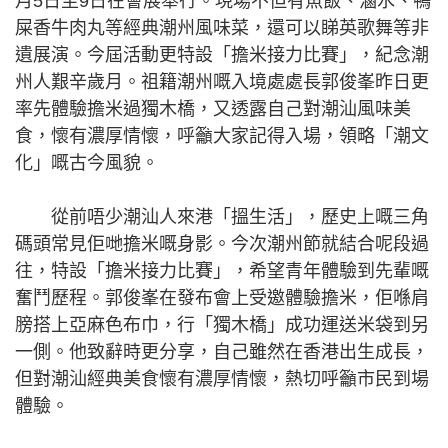
月5日至9日在會展舉行。現場不但有魚飯、滷水、鴨
屎香牛肉丸等經典潮州風味菜，還可以睇英歌舞等非
遺展演。今屆活動更特設「擔米接力比賽」，紀念潮
州人艱辛歲月。祖籍潮州嘅入境處處長郭俊峯昨日更
率先體驗擔米過獨木橋，又透露自己對潮汕風味美
食，懷有濃厚情懷，呼籲大家記得入場，領略「潮文
化」嘅古今風貌。
從前唔少潮汕人來港「搵生活」，歷史上嘅三角
碼頭常見佢哋擔米嘅身影。今次潮州節就結合呢段過
往，特設「擔米接力比賽」，希望青年體驗到先輩嘅
奮鬥歷程。郭俊峯在發布會上受邀體驗擔米，佢喺肩
膀搭上亞麻色布巾，行「獨木橋」成功運送米袋到另
一側。他致辭時更分享，自己雖然在香港出生成長，
但對潮汕經典美食懷有濃厚情懷，熱切呼籲市民到場
體驗。