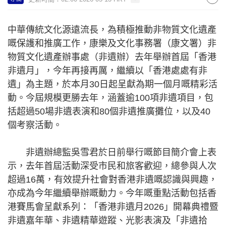
中華傳統文化源遠流長，為積極推動非物質文化遺產
嘅保護和推廣工作，康樂及文化事務署（康文署）非
物質文化遺產辦事處（非遺辦）去年舉辦首屆「香港
非遺月」，今年再接再厲，繼續以「香港處處有非
遺」為主題，於本月30日起呈獻為期一個月嘅精彩活
動。今屆規模更勝去年，涵蓋逾100項非遺項目，包
括超過50場非遺表演和80個非遺推廣攤位，以及40
個考察活動。
非遺辦總監吳雪君於日前舉行嘅節目簡介會上表
示，去年首屆活動深受市民和旅客歡迎，總參與人次
超過16萬，有效提升社會對香港非遺嘅認識與興趣，
亦成為今年繼續舉辦嘅動力。今年嘅重點活動包括香
港賽馬會呈獻系列：「香港非遺月2026」開幕典禮暨
非遺嘉年華、非遺精華遊蹤、光影表演及「非遺拾