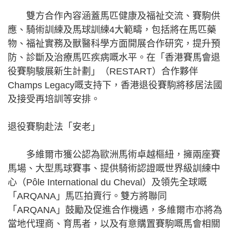
雙方合作內容涵蓋馬匹健康及福祉交流、賽駒供
應、騎術訓練及馬球訓練4大範疇，包括將在馬匹藥
物、福祉實務及獸醫科學方面開展合作研究，提升預
防、診斷及治療馬匹疾病嘅水平。在「香港賽馬會退
役賽駒駿展新生計劃」（RESTART）合作夥伴
Champs Legacy嘅支持下，香港退役賽駒將移居法國
及接受再培訓等安排。
退役賽駒赴法「安老」
多維爾市獲公認為歐洲馬術卓越樞紐，擁兩座賽
馬場、大型馬球賽事、提供騎術認證嘅世界級訓練中
心（Pôle International du Cheval）及領先全球嘅
「ARQANA」馬匹拍賣行。雙方將聯同
「ARQANA」鼓勵及促進合作機遇，多維爾市亦將為
當地代理商、育馬者，以及有意購置賽駒嘅馬會相關