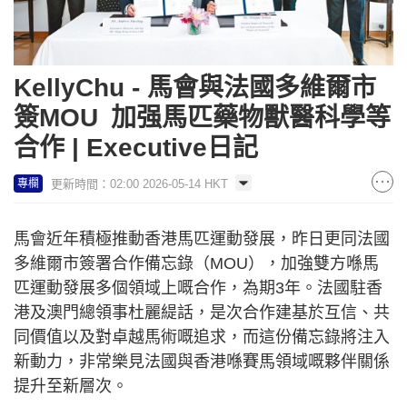
KellyChu - 馬會與法國多維爾市
簽MOU 加强馬匹藥物獸醫科學等
合作 | Executive日記
更新時間：02:00 2026-05-14 HKT
專欄
馬會近年積極推動香港馬匹運動發展，昨日更同法國
多維爾市簽署合作備忘錄（MOU），加強雙方喺馬
匹運動發展多個領域上嘅合作，為期3年。法國駐香
港及澳門總領事杜麗緹話，是次合作建基於互信、共
同價值以及對卓越馬術嘅追求，而這份備忘錄將注入
新動力，非常樂見法國與香港喺賽馬領域嘅夥伴關係
提升至新層次。