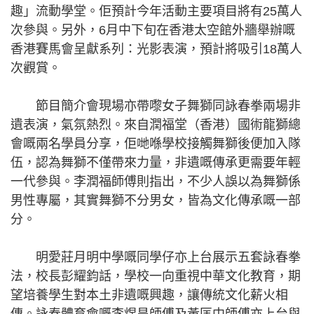
趣」流動學堂。佢預計今年活動主要項目將有25萬人
次參與。另外，6月中下旬在香港太空館外牆舉辦嘅
香港賽馬會呈獻系列：光影表演，預計將吸引18萬人
次觀賞。
節目簡介會現場亦帶嚟女子舞獅同詠春拳兩場非
遺表演，氣氛熱烈。來自潤福堂（香港）國術龍獅總
會嘅兩名學員分享，佢哋喺學校接觸舞獅後便加入隊
伍，認為舞獅不僅帶來力量，非遺嘅傳承更需要年輕
一代參與。李潤福師傅則指出，不少人誤以為舞獅係
男性專屬，其實舞獅不分男女，皆為文化傳承嘅一部
分。
明愛莊月明中學嘅同學仔亦上台展示五套詠春拳
法，校長彭耀鈞話，學校一向重視中華文化教育，期
望培養學生對本土非遺嘅興趣，讓傳統文化薪火相