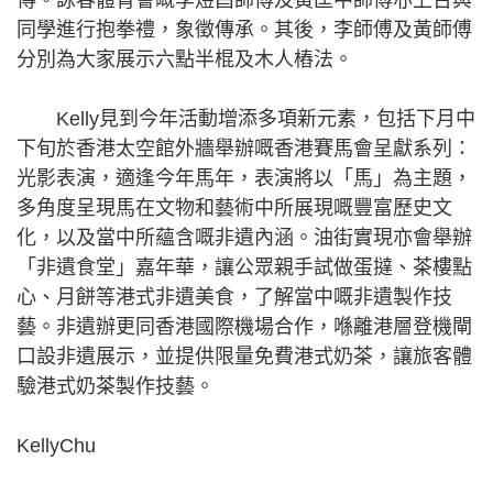
傳。詠春體育會嘅李煜昌師傅及黃匡中師傅亦上台與
同學進行抱拳禮，象徵傳承。其後，李師傅及黃師傅
分別為大家展示六點半棍及木人樁法。
Kelly見到今年活動增添多項新元素，包括下月中
下旬於香港太空館外牆舉辦嘅香港賽馬會呈獻系列：
光影表演，適逢今年馬年，表演將以「馬」為主題，
多角度呈現馬在文物和藝術中所展現嘅豐富歷史文
化，以及當中所蘊含嘅非遺內涵。油街實現亦會舉辦
「非遺食堂」嘉年華，讓公眾親手試做蛋撻、茶樓點
心、月餅等港式非遺美食，了解當中嘅非遺製作技
藝。非遺辦更同香港國際機場合作，喺離港層登機閘
口設非遺展示，並提供限量免費港式奶茶，讓旅客體
驗港式奶茶製作技藝。
KellyChu