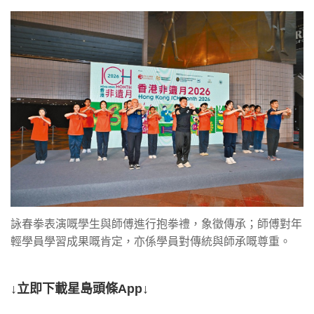
詠春拳表演嘅學生與師傅進行抱拳禮，象徵傳承；師傅對年
輕學員學習成果嘅肯定，亦係學員對傳統與師承嘅尊重。
↓立即下載星島頭條App↓