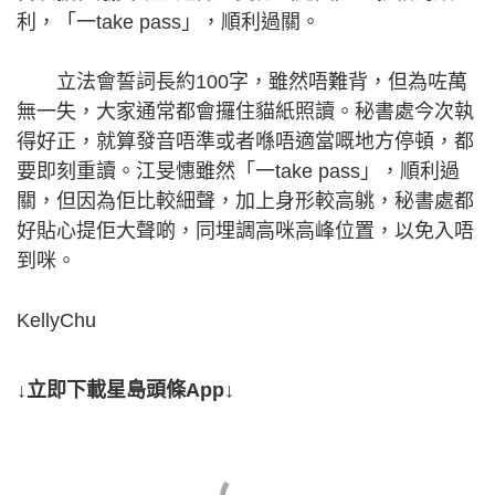
利，「一take pass」，順利過關。
立法會誓詞長約100字，雖然唔難背，但為咗萬
無一失，大家通常都會攞住貓紙照讀。秘書處今次執
得好正，就算發音唔準或者喺唔適當嘅地方停頓，都
要即刻重讀。江旻憓雖然「一take pass」，順利過
關，但因為佢比較細聲，加上身形較高䠷，秘書處都
好貼心提佢大聲啲，同埋調高咪高峰位置，以免入唔
到咪。
KellyChu
↓立即下載星島頭條App↓