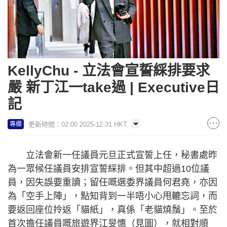
KellyChu - 立法會宣誓綵排要求
嚴 新丁江一take過 | Executive日
記
更新時間：02:00 2025-12-31 HKT
專欄
立法會新一任議員元旦正式宣誓上任，秘書處昨
為一眾候任議員安排宣誓綵排。但其中超過10位議
員，因失誤要重讀；留任嘅選委界議員何君堯，亦因
為「空手上陣」，點知背到一半唔小心甩轆忘詞，而
要返回座位拎返「貓紙」，真係「老貓燒鬚」。至於
首次擔任議員嘅旅遊界江旻憓（見圖），就相對順