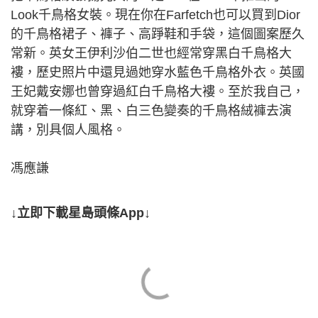
Look千鳥格女裝。現在你在Farfetch也可以買到Dior
的千鳥格裙子、褲子、高踭鞋和手袋，這個圖案歷久
常新。英女王伊利沙伯二世也經常穿黑白千鳥格大
褸，歷史照片中還見過她穿水藍色千鳥格外衣。英國
王妃戴安娜也曾穿過紅白千鳥格大褸。至於我自己，
就穿着一條紅、黑、白三色變奏的千鳥格絨褲去演
講，別具個人風格。
馮應謙
↓立即下載星島頭條App↓