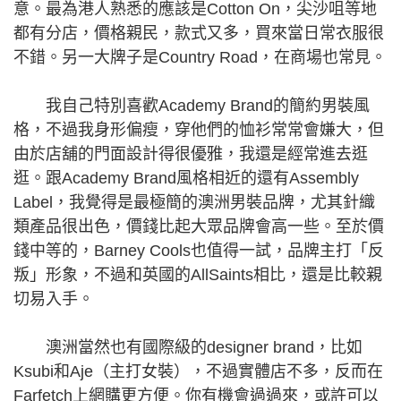
意。最為港人熟悉的應該是Cotton On，尖沙咀等地
都有分店，價格親民，款式又多，買來當日常衣服很
不錯。另一大牌子是Country Road，在商場也常見。
我自己特別喜歡Academy Brand的簡約男裝風
格，不過我身形偏瘦，穿他們的恤衫常常會嫌大，但
由於店舖的門面設計得很優雅，我還是經常進去逛
逛。跟Academy Brand風格相近的還有Assembly
Label，我覺得是最極簡的澳洲男裝品牌，尤其針織
類產品很出色，價錢比起大眾品牌會高一些。至於價
錢中等的，Barney Cools也值得一試，品牌主打「反
叛」形象，不過和英國的AllSaints相比，還是比較親
切易入手。
澳洲當然也有國際級的designer brand，比如
Ksubi和Aje（主打女裝），不過實體店不多，反而在
Farfetch上網購更方便。你有機會過過來，或許可以