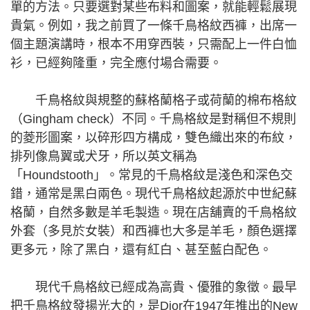
單的方法。只要選對某些布料和圖案，就能輕鬆展現
貴氣。例如，我之前買了一條千鳥格紋西褲，出席一
個主題演講時，根本不用穿西裝，只需配上一件白恤
衫，已經夠隆重，完全應付場合需要。
千鳥格紋與規整的蘇格蘭格子或荷蘭的棉布格紋
（Gingham check）不同。千鳥格紋是對稱但不規則
的菱形圖案，以碎形四方構成，雙色織出來的布紋，
排列像鳥翼或犬牙，所以英文稱為
「Houndstooth」。常見的千鳥格紋是淺色和深色交
錯，通常是黑白兩色。現代千鳥格紋起源於中世紀蘇
格蘭，自然多數是羊毛製造。現在店舖賣的千鳥格紋
外套（多見於女裝）和西褲也大多是羊毛，顏色選擇
更多元，除了黑白，還有紅白、甚至藍白配色。
現代千鳥格紋已經成為高貴、優雅的象徵。最早
把千鳥格紋發揚光大的，是Dior在1947年推出的New