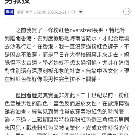
男教授
更新時間：02:00 2025-11-21 HKT
專欄
之前我買了一條粉紅色oversized長褲，特地等
到離開香港、去到度假勝地海南省陵水，才配合環境
去沙灘行走。在香港，我一直沒穿過粉紅色褲子，不
是因為不敢穿，而是平日在大學校園裏走來走去，總
覺得不太合適。學者始終不想太過招搖，尤其在這個
對性別還有深厚刻板印象的社會。無論中西文化，現
在粉紅色都好像跟男性完全拉不上關係。
但回看歷史其實並非如此。二十世紀以前，粉紅
色曾是男性的顏色，藍色反而屬於女性。在歐洲博物
館看油畫，經常見到男性貴族穿着粉紅色的時尚服
飾。不過，二戰期間希特拉用粉紅色倒三角標示男同
志囚犯，戰後粉紅色又被商業化，變成女性時尚的代