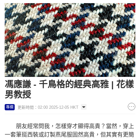
馮應謙 - 千鳥格的經典高雅 | 花樣
男教授
更新時間：02:00 2025-12-05 HKT
專欄
朋友經常問我，怎樣穿才顯得高貴？當然，穿上
一套筆挺西裝或訂製燕尾服固然高貴，但其實有更簡