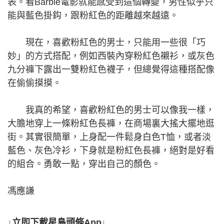
表。看Barbie電影就能感受到這個轉變，男性似乎只
能與藍色掛鈎，跟粉紅色的距離越來越遠。
現在，喜歡粉紅色的男士，只能用一些很「巧
妙」的方式搭配，例如西裝內穿粉紅色襯衫，或灰色
九分褲下露出一雙粉紅色襪子，但總覺得這種搭配像
在偷偷摸摸。
我真的希望，喜歡粉紅色的男士可以像我一樣，
大膽地穿上一條粉紅色長褲，在商場裏大搖大擺地逛
街。其實很簡單，上身配一件鬆身白色T恤，或者淡
藍色、灰色冷衫，下身就是粉紅色長褲，絕對是好看
的組合。勇敢一點，穿出自己的顏色。
馮應謙
↓立即下載星島頭條App↓