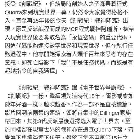
接受《創戰紀》，但結局時創始人之子森帶着程式
Quorra來到現實世界一幕，仍然令大家覺得格格不
入。直至再15年後的今天《創戰紀：戰神降臨》出
現，原是反派編程而成的MCP程式戰神阿瑞斯，被帶
入現實世界後要奪取名為「永恆密碼」的重要代碼，
因這代碼能夠連接數字世界和現實世界，但在執行任
務過程中，他亦開始探索着人類千百年來思考的存在
意義，即死亡陰影下「我們不是任務代碼，而該是有
超越指令的自我選擇」。
《創戰紀：戰神降臨》跟《電子世界爭霸戰》、
《創戰紀》一樣，繼續領先這時代15年，電影或會如
陳年好酒一樣，越陳越香。作為一部不是直接續篇，
影片回溯前兩集的連結，如將首集中的Dillinger家族
帶回來，其第3代反派最後選擇逃入電子世界去，至
於同樣留在現實世界的戰神亦在追查Quorra下落，齊
齊為下集續篇埋下伏筆，希望下集不用再等15年之