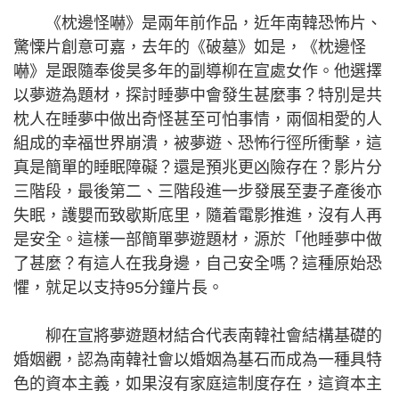
《枕邊怪嚇》是兩年前作品，近年南韓恐怖片、
驚慄片創意可嘉，去年的《破墓》如是，《枕邊怪
嚇》是跟隨奉俊昊多年的副導柳在宣處女作。他選擇
以夢遊為題材，探討睡夢中會發生甚麼事？特別是共
枕人在睡夢中做出奇怪甚至可怕事情，兩個相愛的人
組成的幸福世界崩潰，被夢遊、恐怖行徑所衝擊，這
真是簡單的睡眠障礙？還是預兆更凶險存在？影片分
三階段，最後第二、三階段進一步發展至妻子產後亦
失眠，護嬰而致歇斯底里，隨着電影推進，沒有人再
是安全。這樣一部簡單夢遊題材，源於「他睡夢中做
了甚麼？有這人在我身邊，自己安全嗎？這種原始恐
懼，就足以支持95分鐘片長。
柳在宣將夢遊題材結合代表南韓社會結構基礎的
婚姻觀，認為南韓社會以婚姻為基石而成為一種具特
色的資本主義，如果沒有家庭這制度存在，這資本主