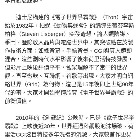
本質發展趨勢。
迪士尼構建的《電子世界爭霸戰》（Tron）宇宙
始於1982年，拍過《動物奧運會》的編導史蒂芬李斯
柏格（Steven Lisberger）突發奇想，將人類陰謀、
爭鬥、歷險放入晶片與電腦世界中，其突破點在於製
作技術方面：如綠背幕、手繪背景、CGI與真人鏡頭
混合，這些劃時代水平影響了後來荷里活特技發展，
但影片上映後評價平平，觀眾理解不了當中的世界
觀，直至微軟、互聯網、谷歌等出現，大家才明白網
絡世界（Grid）為何物，這已是15年後即上世紀90年
代的事，大家才開始學懂欣賞《電子世界爭霸戰》的
前衛價值。
2010年的《創戰紀》公映時，已是《電子世界爭
霸戰》上映後近30年，世界經過科網股泡沫爆破、荷
里活CGI炫目特技多年洗禮的沉澱，大家較首作更易