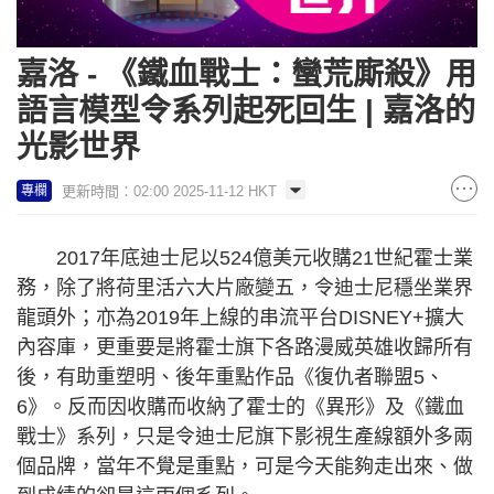
嘉洛 - 《鐵血戰士：蠻荒廝殺》用
語言模型令系列起死回生 | 嘉洛的
光影世界
更新時間：02:00 2025-11-12 HKT
專欄
2017年底迪士尼以524億美元收購21世紀霍士業
務，除了將荷里活六大片廠變五，令迪士尼穩坐業界
龍頭外；亦為2019年上線的串流平台DISNEY+擴大
內容庫，更重要是將霍士旗下各路漫威英雄收歸所有
後，有助重塑明、後年重點作品《復仇者聯盟5、
6》。反而因收購而收納了霍士的《異形》及《鐵血
戰士》系列，只是令迪士尼旗下影視生產線額外多兩
個品牌，當年不覺是重點，可是今天能夠走出來、做