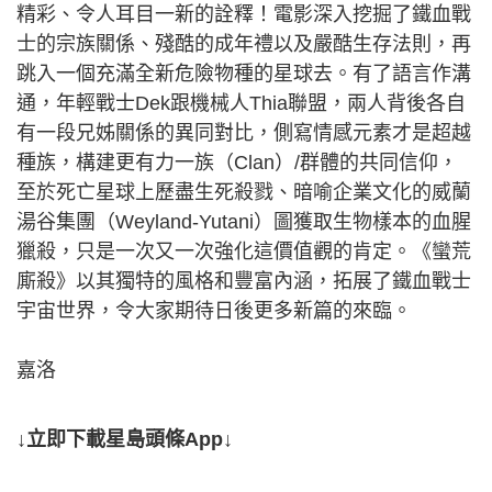
精彩、令人耳目一新的詮釋！電影深入挖掘了鐵血戰
士的宗族關係、殘酷的成年禮以及嚴酷生存法則，再
跳入一個充滿全新危險物種的星球去。有了語言作溝
通，年輕戰士Dek跟機械人Thia聯盟，兩人背後各自
有一段兄姊關係的異同對比，側寫情感元素才是超越
種族，構建更有力一族（Clan）/群體的共同信仰，
至於死亡星球上歷盡生死殺戮、暗喻企業文化的威蘭
湯谷集團（Weyland-Yutani）圖獲取生物樣本的血腥
獵殺，只是一次又一次強化這價值觀的肯定。《蠻荒
廝殺》以其獨特的風格和豐富內涵，拓展了鐵血戰士
宇宙世界，令大家期待日後更多新篇的來臨。
嘉洛
↓立即下載星島頭條App↓