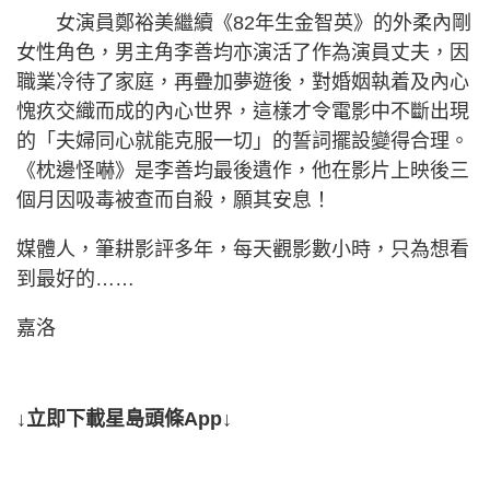
女演員鄭裕美繼續《82年生金智英》的外柔內剛
女性角色，男主角李善均亦演活了作為演員丈夫，因
職業冷待了家庭，再疊加夢遊後，對婚姻執着及內心
愧疚交織而成的內心世界，這樣才令電影中不斷出現
的「夫婦同心就能克服一切」的誓詞擺設變得合理。
《枕邊怪嚇》是李善均最後遺作，他在影片上映後三
個月因吸毒被查而自殺，願其安息！
媒體人，筆耕影評多年，每天觀影數小時，只為想看
到最好的……
嘉洛
↓立即下載星島頭條App↓