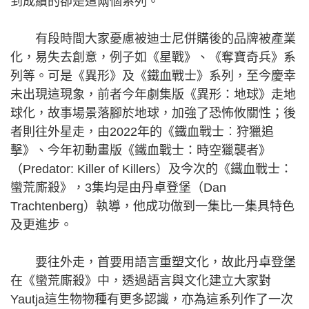
到成績的卻是這兩個系列。
有段時間大家憂慮被迪士尼併購後的品牌被產業
化，易失去創意，例子如《星戰》、《奪寶奇兵》系
列等。可是《異形》及《鐵血戰士》系列，至今慶幸
未出現這現象，前者今年劇集版《異形：地球》走地
球化，故事場景落腳於地球，加強了恐怖攸關性；後
者則往外星走，由2022年的《鐵血戰士︰狩獵追
擊》、今年初動畫版《鐵血戰士：時空獵襲者》
（Predator: Killer of Killers）及今次的《鐵血戰士：
蠻荒廝殺》，3集均是由丹卓登堡（Dan
Trachtenberg）執導，他成功做到一集比一集具特色
及更進步。
要往外走，首要用語言重塑文化，故此丹卓登堡
在《蠻荒廝殺》中，透過語言與文化建立大家對
Yautja這生物物種有更多認識，亦為這系列作了一次