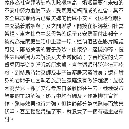
義作為社會經濟結構失敗機率高。婚姻需要在未知的
不安中努力繼續下去，受家庭結構而成的社會，其不
安全感亦束縛着已婚夫婦的情感不安。《枕邊怪嚇》
中充滿着婚姻與子女之間聯繫，間接在綑綁整個社會
架構。東方社會中父母為確保子女安穩而付出艱辛，
被視為是家庭生活中重要一環，這價值觀在影片隨處
可見：鄭裕美演的妻子秀珍，由懷孕、產後抑鬱、慢
性失眠到獨力去解決丈夫夢遊問題；李善均演的丈夫
賢秀因夢遊到睡眠診所求醫，自信透過科學治療可痊
癒，到結局時姑巫師及妻子被鄰居惡靈附身；還有附
身的老爺子亡靈執着於原生家庭沒有做好超渡，最後
因為女兒、孫子安危考慮自願離開往生去，種種觀眾
想要的主題解讀，影片中均有觸及。作為柳在宣首
作，驚嚇效果執行力強，但情節部分為求驚嚇而放棄
伏筆，甚至輕輕帶過了事，就浪費了一個有趣主題探
討。