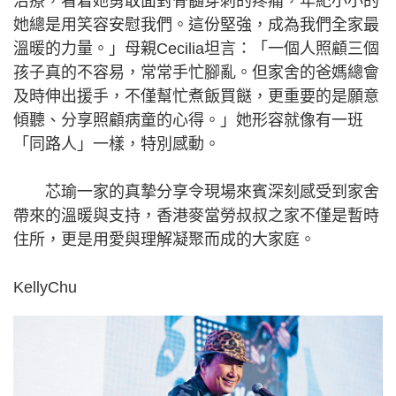
治療，看着她勇敢面對骨髓穿刺的疼痛，年紀小小的
她總是用笑容安慰我們。這份堅強，成為我們全家最
溫暖的力量。」母親Cecilia坦言：「一個人照顧三個
孩子真的不容易，常常手忙腳亂。但家舍的爸媽總會
及時伸出援手，不僅幫忙煮飯買餸，更重要的是願意
傾聽、分享照顧病童的心得。」她形容就像有一班
「同路人」一樣，特別感動。
芯瑜一家的真摯分享令現場來賓深刻感受到家舍
帶來的溫暖與支持，香港麥當勞叔叔之家不僅是暫時
住所，更是用愛與理解凝聚而成的大家庭。
KellyChu