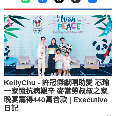
KellyChu - 許冠傑獻唱助愛 芯瑜
一家憶抗病艱辛 麥當勞叔叔之家
晚宴籌得440萬善款 | Executive
日記