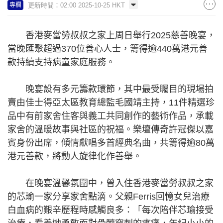
更新時間：02:00 2025-10-25 HKT
專欄
香港麥當勞叔叔之家上周日舉行2025慈善晚宴，
當晚匯聚超過370位善心人士，籌得逾440萬港元善
款持續支持病童家庭服務。
晚宴設有多元籌款環節，其中最受矚目的現場拍
賣由佳士得亞太區教育總監毛國靖主持，11件精選珍
品中有前家舍住客與義工共同創作的藝術作品，承載
家舍的溫暖故事與社區的祝福。樂壇傳奇許冠傑以嘉
賓身份出席，傾情獻唱多首經典名曲，共籌得逾80萬
港元善款，將動人旋律化作善舉。
在晚宴溫馨氛圍中，曾入住香港麥當勞叔叔之家
的芯瑜一家分享家舍點滴。父親Ferris回憶女兒治療
白血病的艱辛歷程時感觸良多：「每次陪伴芯瑜接受