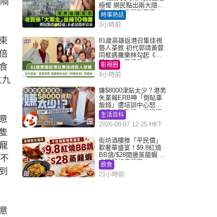
僅隔
極慳 網民點出兩大隱
憂：未必是隱形富豪｜
時事熱話
Juicy叮
3小時前
束
81歲高雄返港召集佳視
藝人茶敘 初代郭靖黃蓉
倍
同框遇羅樂林勾起《神
鵰俠侶》回憶殺
影視圈
食
4小時前
之九
嫌$8000津貼太少？港男
失業報ERB呻「倒貼車
飯錢」遭培訓中心怒轟
網民幽默教路：揀呢類
生活百科
意
課程唔會蝕...
2026-08-07 12:25 HKT
隻
街坊酒樓推「平民價」
寵
歎奢華盛宴！$9.8紅燒
BB鴿/$28開邊蒸龍蝦 3
「不
大晚餐超值優惠
飲食
到
21小時前
意