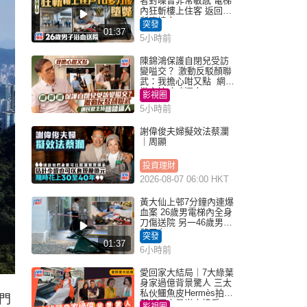
者對噪音非常敏感 電梯
內狂斬樓上住客 返回住
所墮樓亡
突發
01:37
5小時前
陳錦鴻保護自閉兒受訪
變嗌交？ 激動反駁顏聯
武：我擔心咁又點 網民
批主持咄咄逼人
影視圈
5小時前
謝偉俊夫婦擬效法蔡瀾
｜周顯
投資理財
2026-08-07 06:00 HKT
黃大仙上邨7分鐘內連爆
血案 26歲男電梯內全身
刀傷送院 另一46歲男倒
斃平台
突發
01:37
6小時前
愛回家大結局｜7大綠葉
身家過億背景驚人 三太
私伙鱷魚皮Hermès拍劇
門
蘇姐原來是半山樓后
影視圈