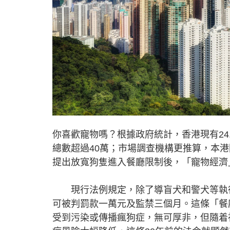
你喜歡寵物嗎？根據政府統計，香港現有24
總數超過40萬；市場調查機構更推算，本
提出放寬狗隻進入餐廳限制後，「寵物經濟
現行法例規定，除了導盲犬和警犬等執行
可被判罰款一萬元及監禁三個月。這條「餐
受到污染或傳播瘋狗症，無可厚非，但隨着