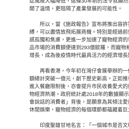
症風險大幅降低，這條30年前的法令就顯
開了溫情，更阻隔了產業發展的可能性。
所以，當《施政報告》宣布將推出容許狗
縛，可以盡情放飛拓展商機。特別是經過前
感孤獨和焦慮，更進一步加速了寵物經濟的
品市場的消費額便達到293億歐羅，而寵物
增長，成為後疫情時代最具活力的經濟增長
再看香港，今年初在灣仔會展舉辦的一個
額總計突破一億元，創下歷史新高。正如推
進入餐廳限制後，亦會提升市民收養愛犬的
物經濟熱潮。政府統計處2018年的數據顯示
會說話的消費者」背後，是願意為其傾注愛
休閒娛樂，寵物經濟的每個環節都蘊藏着
印度聖雄甘地名言：「一個城市是否文明