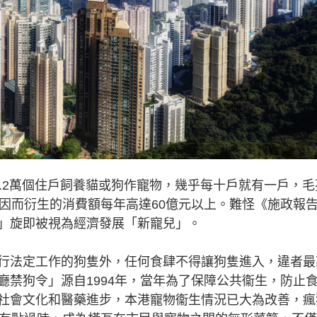
.2萬個住戶飼養貓或狗作寵物，幾乎每十戶就有一戶，毛
港因而衍生的消費額每年高達60億元以上。難怪《施政報
」旋即被視為經濟發展「新寵兒」。
法定工作的狗隻外，任何食肆不得讓狗隻進入，違者最
廳禁狗令」源自1994年，當年為了保障公共衞生，防止
社會文化和醫藥進步，本港寵物衞生情況已大為改善，瘋