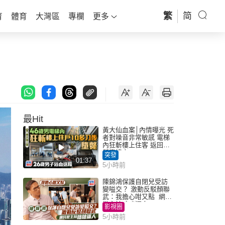
繁
简
育
體育
大灣區
專欄
更多
最Hit
黃大仙血案│內情曝光 死
者對噪音非常敏感 電梯
內狂斬樓上住客 返回住
所墮樓亡
突發
01:37
5小時前
陳錦鴻保護自閉兒受訪
變嗌交？ 激動反駁顏聯
武：我擔心咁又點 網民
批主持咄咄逼人
影視圈
5小時前