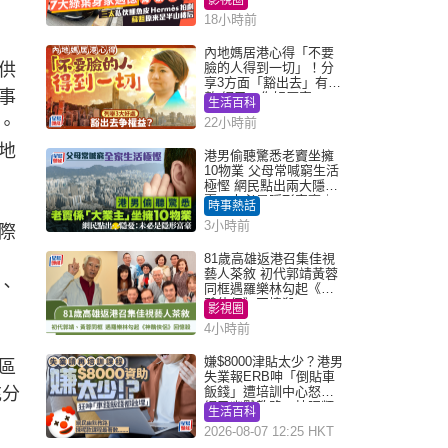
18小時前
內地媽居港心得「不要
供
臉的人得到一切」！分
享3方面「豁出去」有著
事
數 網民：你好厲害
生活百科
。
22小時前
地
港男偷聽驚悉老竇坐擁
10物業 父母常喊窮生活
極慳 網民點出兩大隱
憂：未必是隱形富豪｜
時事熱話
Juicy叮
3小時前
際
81歲高雄返港召集佳視
藝人茶敘 初代郭靖黃蓉
、
同框遇羅樂林勾起《神
鵰俠侶》回憶殺
影視圈
4小時前
嫌$8000津貼太少？港男
區
失業報ERB呻「倒貼車
充分
飯錢」遭培訓中心怒轟
網民幽默教路：揀呢類
生活百科
課程唔會蝕...
2026-08-07 12:25 HKT