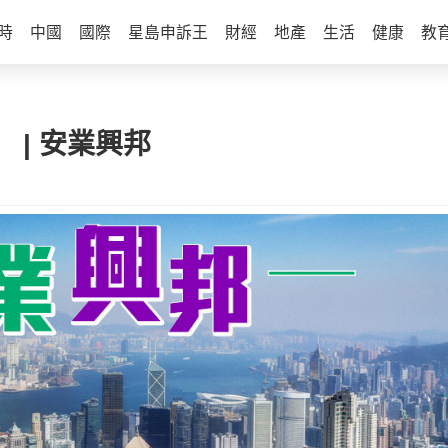
時
中國
國際
星島申訴王
財經
地產
生活
健康
教
 | 安業興邦