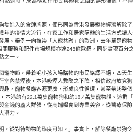
然有點過時，成為橫亙在市民與寵物之間的無形藩籬，不
隻進入的食肆牌照，便形同為香港發展寵物經濟解除了
幾年的疫情大流行，在家工作和居家隔離的生活方式讓人
發展。舉例一向推崇「人寵共融」的歐洲，去年單是寵物
相關服務和配件市場規模亦達246億歐羅，同步實現百分
點之一。
寵物節，帶着毛小孩入場購物的市民絡繹不絕，四天生
行室內禁煙後，本港吸煙人數隨之下降，相信政府放寬狗
興趣，寵物餐廳客源更廣，形成良性循環，甚至帶起整個
，本港約有22.1萬隻寵物狗和約18.4萬隻寵物貓。這群
與金錢的龐大群體，從高端糧食到專業美容，從醫療保險
巨大潛力。
，從對待動物的態度可知。」事實上，解除餐廳禁狗令