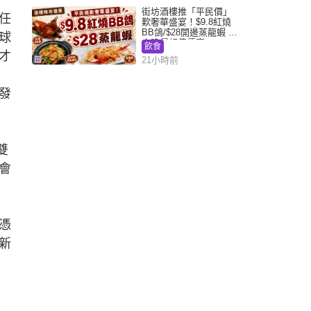
街坊酒樓推「平民價」
任
歎奢華盛宴！$9.8紅燒
BB鴿/$28開邊蒸龍蝦 3
球
大晚餐超值優惠
飲食
才
21小時前
發
雙
會
憑
新