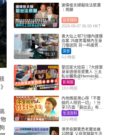
謝偉俊夫婦擬效法蔡瀾
｜周顯
投資理財
2026-08-07 06:00 HKT
黃大仙上邨7分鐘內連爆
血案 26歲男電梯內全身
刀傷送院 另一46歲男倒
斃平台
突發
01:37
6小時前
愛回家大結局｜7大綠葉
身家過億背景驚人 三太
私伙鱷魚皮Hermès拍劇
孩
蘇姐原來是半山樓后
影視圈
告》
18小時前
內地媽居港心得「不要
臉的人得到一切」！分
享3方面「豁出去」有著
高
數 網民：你好厲害
生活百科
食物
22小時前
狗
港男偷聽驚悉老竇坐擁
10物業 父母常喊窮生活