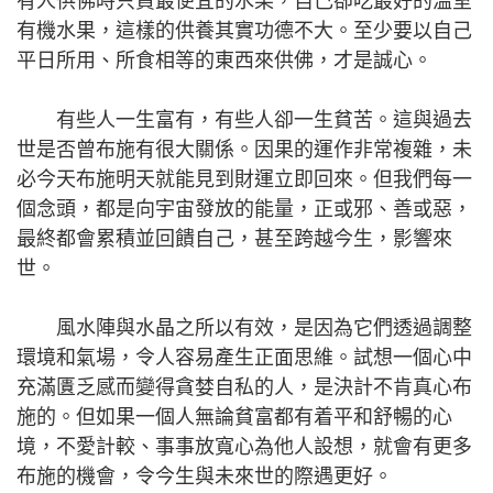
有人供佛時只買最便宜的水果，自己卻吃最好的溫室
有機水果，這樣的供養其實功德不大。至少要以自己
平日所用、所食相等的東西來供佛，才是誠心。
有些人一生富有，有些人卻一生貧苦。這與過去
世是否曾布施有很大關係。因果的運作非常複雜，未
必今天布施明天就能見到財運立即回來。但我們每一
個念頭，都是向宇宙發放的能量，正或邪、善或惡，
最終都會累積並回饋自己，甚至跨越今生，影響來
世。
風水陣與水晶之所以有效，是因為它們透過調整
環境和氣場，令人容易產生正面思維。試想一個心中
充滿匱乏感而變得貪婪自私的人，是決計不肯真心布
施的。但如果一個人無論貧富都有着平和舒暢的心
境，不愛計較、事事放寬心為他人設想，就會有更多
布施的機會，令今生與未來世的際遇更好。