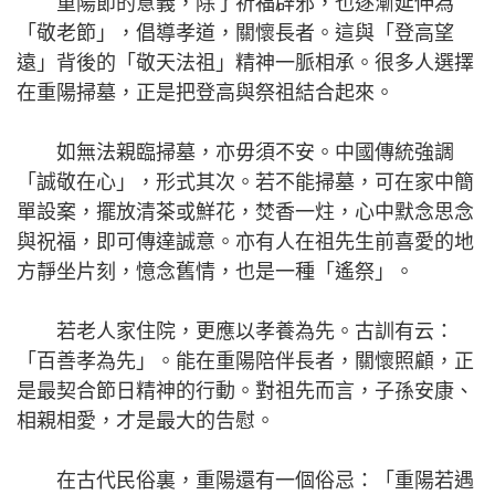
重陽節的意義，除了祈福辟邪，也逐漸延伸為
「敬老節」，倡導孝道，關懷長者。這與「登高望
遠」背後的「敬天法祖」精神一脈相承。很多人選擇
在重陽掃墓，正是把登高與祭祖結合起來。
如無法親臨掃墓，亦毋須不安。中國傳統強調
「誠敬在心」，形式其次。若不能掃墓，可在家中簡
單設案，擺放清茶或鮮花，焚香一炷，心中默念思念
與祝福，即可傳達誠意。亦有人在祖先生前喜愛的地
方靜坐片刻，憶念舊情，也是一種「遙祭」。
若老人家住院，更應以孝養為先。古訓有云：
「百善孝為先」。能在重陽陪伴長者，關懷照顧，正
是最契合節日精神的行動。對祖先而言，子孫安康、
相親相愛，才是最大的告慰。
在古代民俗裏，重陽還有一個俗忌：「重陽若遇