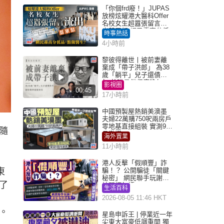
「你個frd廢！」JUPAS
放榜炫耀港大醫科Offer
名校女生超囂張留言流
出惹眾怒 網民轟高分低
時事熱話
品：點做醫生？｜Juicy
4小時前
叮
黎彼得離世丨被前妻離
棄成「帶子洪郎」 為38
歲「躺平」兒子還債多
年 曾盼尋伴侶度晚年
影視圈
00:45
17小時前
中國預製屋熱銷美澳墨
夫婦22萬購750呎兩房戶
零地基直接組裝 實測9個
隨
月激讚
海外置業
11小時前
港人反擊「假順豐」詐
東
騙！？ 公開騙徒「關鍵
秘密」 網民聯手玩謝：
了
練習緬甸語
生活百科
2026-08-05 11:46 HKT
。
星島申訴王 | 停業近一年
尖東大富豪低調重開 獨