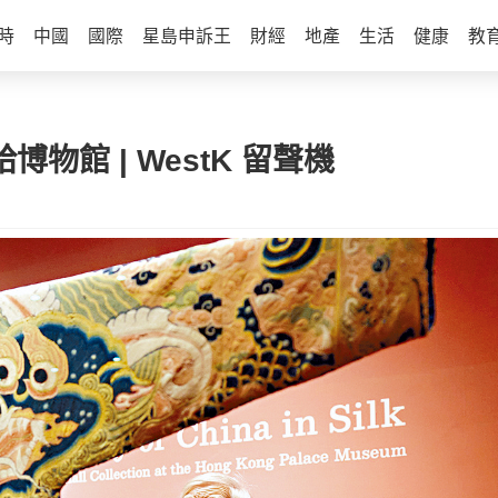
時
中國
國際
星島申訴王
財經
地產
生活
健康
教
物館 | WestK 留聲機