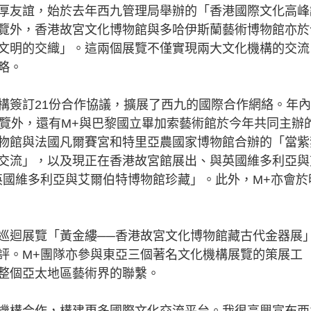
友誼，始於去年西九管理局舉辦的「香港國際文化高峰
覽外，香港故宮文化博物館與多哈伊斯蘭藝術博物館亦於
文明的交織」。這兩個展覽不僅實現兩大文化機構的交流
略。
簽訂21份合作協議，擴展了西九的國際合作網絡。年內
展覽外，還有M+與巴黎國立畢加索藝術館於今年共同主辦
物館與法國凡爾賽宮和特里亞農國家博物館合辦的「當紫
交流」，以及現正在香港故宮館展出、與英國維多利亞與
英國維多利亞與艾爾伯特博物館珍藏」。此外，M+亦會於
迴展覽「黃金縷──香港故宮文化博物館藏古代金器展
評。M+團隊亦參與東亞三個著名文化機構展覽的策展工
整個亞太地區藝術界的聯繫。
構合作，構建更多國際文化交流平台。我很高興宣布西