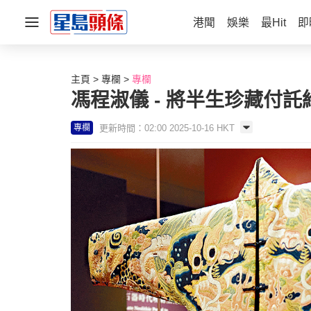
港聞
娛樂
最Hit
即
主頁
專欄
專欄
馮程淑儀 - 將半生珍藏付託給博
更新時間：02:00 2025-10-16 HKT
專欄