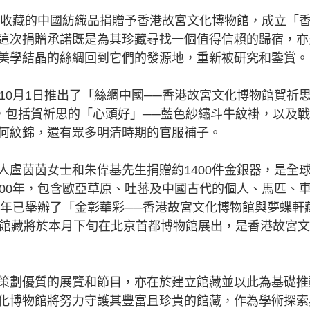
收藏的中國紡織品捐贈予香港故宮文化博物館，成立「
這次捐贈承諾既是為其珍藏尋找一個值得信賴的歸宿，亦
美學結晶的絲綢回到它們的發源地，重新被研究和鑒賞。
0月1日推出了「絲綢中國──香港故宮文化博物館賀祈
，包括賀祈思的「心頭好」──藍色紗繡斗牛紋褂，以及
何紋錦，還有眾多明清時期的官服補子。
茵茵女士和朱偉基先生捐贈約1400件金銀器，是全
000年，包含歐亞草原、吐蕃及中國古代的個人、馬匹、
3年已舉辦了「金彰華彩──香港故宮文化博物館與夢蝶軒
。館藏將於本月下旬在北京首都博物館展出，是香港故宮
劃優質的展覽和節目，亦在於建立館藏並以此為基礎推
化博物館將努力守護其豐富且珍貴的館藏，作為學術探索