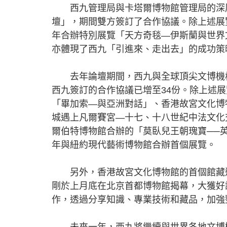
西九管理局與卡塔爾博物館管理局的深厚
壇」，期間雙方簽訂了合作協議。除上述展
年合辦特別展覽「天方奇毯—伊斯蘭與世界
亦體現了西九「引進來、走出去」的成功策
去年論壇期間，西九與全球頂尖文博機構
西九簽訂的合作協議已增至34份。除上述
「畢加索—與亞洲對話」、香港故宮文化博
城遇上凡爾賽宮—十七、十八世紀中法文化
爾伯特博物館合辦的「莫臥兒王朝瑰寶──
年與紐約現代藝術博物館合辦首個展覽。
另外，香港故宮文化博物館的首個館藏巡
剛於上月底在北京首都博物館揭幕，大獲好
作，透過分享知識、專業技術和藏品，加強
未來一年，西九將繼續與世界各地文博機