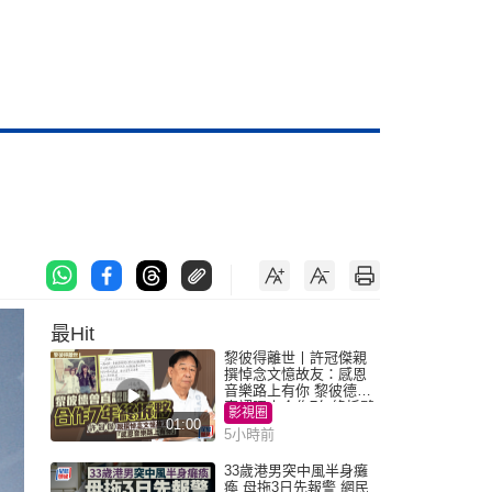
最Hit
黎彼得離世丨許冠傑親
撰悼念文憶故友：感恩
音樂路上有你 黎彼德曾
直認唔夾合作7年終拆夥
影視圈
01:00
5小時前
33歲港男突中風半身癱
瘓 母拖3日先報警 網民