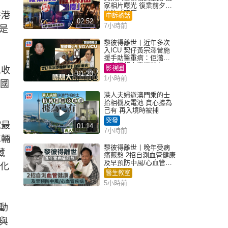
家相片曝光 復業前夕被
淋油「贈慶」
香港
申訴熱話
02:52
7小時前
是
黎彼得離世丨近年多次
入ICU 契仔黃宗澤曾施
援手助醫重病：佢瀟灑
一生唔想大家唔開心
影視圈
思收
01:23
1小時前
戰國
港人夫婦遊澳門乘的士
拾相機及電池 貪心據為
己有 再入境時被捕
突發
球最
01:14
7小時前
車輛
黎彼得離世丨晚年受病
藏
痛煎熬 2招自測血管健康
及早預防中風/心血管疾
文化
病
醫生教室
5小時前
動
與