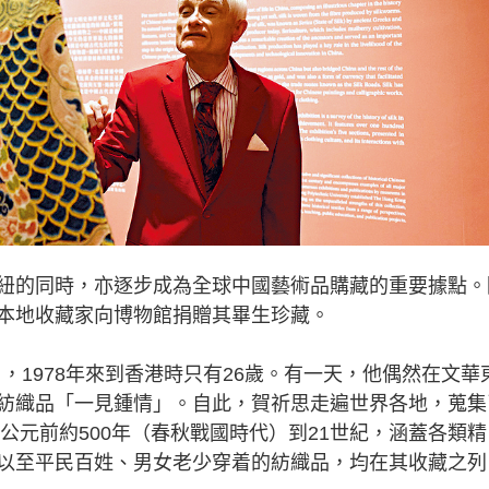
的同時，亦逐步成為全球中國藝術品購藏的重要據點。
本地收藏家向博物館捐贈其畢生珍藏。
l），1978年來到香港時只有26歲。有一天，他偶然在文華
紡織品「一見鍾情」。自此，賀祈思走遍世界各地，蒐集
從公元前約500年（春秋戰國時代）到21世紀，涵蓋各類精
以至平民百姓、男女老少穿着的紡織品，均在其收藏之列