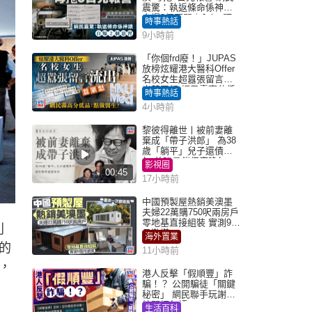
震驚：執返條命係神蹟
自爆2個惡習｜Juicy叮
時事熱話
9小時前
「你個frd廢！」JUPAS
放榜炫耀港大醫科Offer
名校女生超囂張留言流
出惹眾怒 網民轟高分低
時事熱話
品：點做醫生？｜Juicy
4小時前
叮
黎彼得離世丨被前妻離
棄成「帶子洪郎」 為38
歲「躺平」兒子還債多
年 曾盼尋伴侶度晚年
影視圈
00:45
17小時前
中國預製屋熱銷美澳墨
夫婦22萬購750呎兩房戶
零地基直接組裝 實測9個
別
月激讚
海外置業
的
11小時前
，
港人反擊「假順豐」詐
騙！？ 公開騙徒「關鍵
秘密」 網民聯手玩謝：
練習緬甸語
生活百科