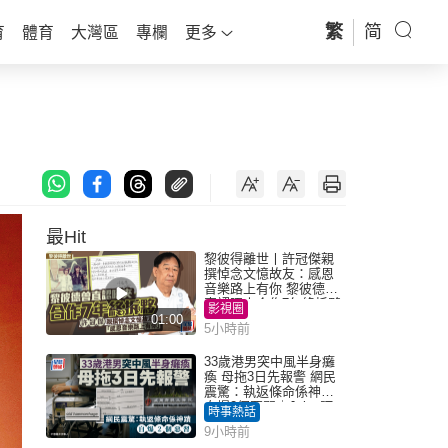
繁
简
育
體育
大灣區
專欄
更多
最Hit
黎彼得離世丨許冠傑親
撰悼念文憶故友：感恩
音樂路上有你 黎彼德曾
直認唔夾合作7年終拆夥
影視圈
01:00
5小時前
33歲港男突中風半身癱
瘓 母拖3日先報警 網民
震驚：執返條命係神蹟
自爆2個惡習｜Juicy叮
時事熱話
9小時前