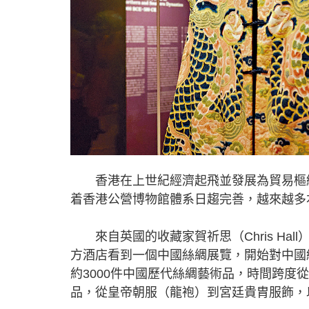
香港在上世紀經濟起飛並發展為貿易樞紐
着香港公營博物館體系日趨完善，越來越多
來自英國的收藏家賀祈思（Chris Hal
方酒店看到一個中國絲綢展覽，開始對中國
約3000件中國歷代絲綢藝術品，時間跨度
品，從皇帝朝服（龍袍）到宮廷貴胄服飾，