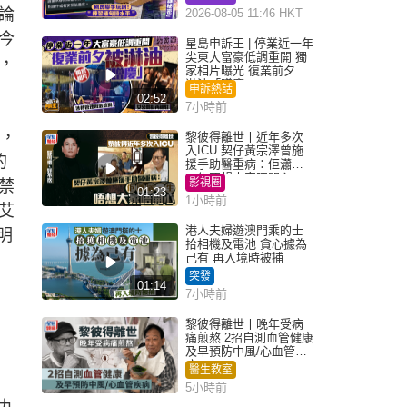
論
2026-08-05 11:46 HKT
今
星島申訴王 | 停業近一年
尖東大富豪低調重開 獨
，
家相片曝光 復業前夕被
淋油「贈慶」
申訴熱話
02:52
7小時前
，
黎彼得離世丨近年多次
入ICU 契仔黃宗澤曾施
的
援手助醫重病：佢瀟灑
一生唔想大家唔開心
影視圈
禁
01:23
1小時前
艾
港人夫婦遊澳門乘的士
明
拾相機及電池 貪心據為
己有 再入境時被捕
突發
01:14
7小時前
」
黎彼得離世丨晚年受病
痛煎熬 2招自測血管健康
及早預防中風/心血管疾
病
醫生教室
5小時前
九