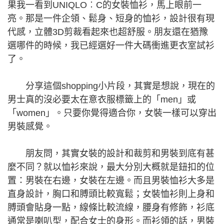
果我一看到UNIQLO︰C的女裝恤衫，馬上眼前一
亮。那是一件企領、鬆身、短身的恤衫，設計很有現
代感，立體3D剪裁看起來也超舒服。朋友還在猶豫
選哪件的時候，我已經選好一件大碼衝進更衣室試衫
了。
分享這個shopping小片段，其實是想說，現在的
男士真的沒必要太在意衣服標籤上的「men」或
「women」。只要你覺得適合你，女裝一樣可以穿出
男裝感覺。
朋友問，其實女裝的設計和裁剪和男裝到底有甚
麼不同？就以恤衫來說，最大分別大概就是鈕扣的位
置：男裝在右邊，女裝在左邊。而且男裝恤衫大多是
直身設計，胸口和膊頭比較寬鬆；女裝恤衫則上身和
膊頭會貼身一點，線條比較流線，腰身有修飾，衫底
通常是喇叭型，配合女士的身形。而衫領的話，男裝