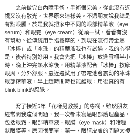
之前做完白內障手術，手術很完美，從此沒有近
視又沒有散光，世界原來這樣美。不過朋友說我總是
有點眼腫，於是我就把家中不同的眼部精華液（eye
serum）和眼霜（eye cream）從頭一試，看看有沒
有幫助。從傳統用手指按摩的，到現在流行帶金屬
「冰棒」或「冰珠」的精華液我也有試過。我的心得
是，後者特別好用。我會先把「冰棒」放進雪櫃半小
時，晚上沖完熱水涼後，用精華液配合「冰棒」按摩
眼周，分外舒服。最近還試用了帶電池會震動的冰珠
眼部精華液，早上趕時間時也能護眼，用後真的有
blink blink的感覺。
寫了接近5年「花樣男教授」的專欄，雖然朋友
經常問我這個問題，我一次都未寫過眼部護理產品，
包括眼霜、眼部精華液、眼膜（eye mask）和啫喱
狀眼膜等。原因很簡單：第一，眼睛皮膚的問題太複