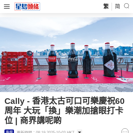
繁
简
Cally - 香港太古可口可樂慶祝60
周年 大玩「換」樂潮加搶眼打卡
位 | 商界講呢啲
更新時間：08:19 2025-10-03 HKT
專欄