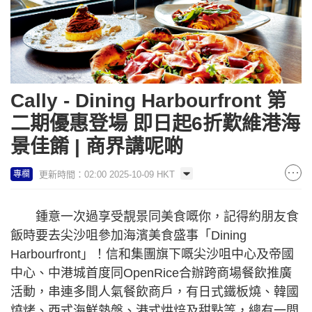
Cally - Dining Harbourfront 第
二期優惠登場 即日起6折歎維港海
景佳餚 | 商界講呢啲
更新時間：02:00 2025-10-09 HKT
專欄
鍾意一次過享受靚景同美食嘅你，記得約朋友食
飯時要去尖沙咀參加海濱美食盛事「Dining
Harbourfront」！信和集團旗下嘅尖沙咀中心及帝國
中心、中港城首度同OpenRice合辦跨商場餐飲推廣
活動，串連多間人氣餐飲商戶，有日式鐵板燒、韓國
燒烤、西式海鮮熱盤、港式烘焙及甜點等，總有一間