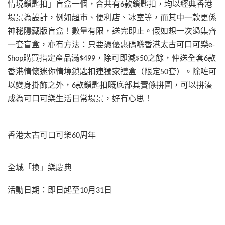
情境鎖匙扣」盲盒一個，合共有
款鎖匙扣，均以經典香港
6
場景為設計，例如超市、便利店、冰室等，而其中一款更係
神秘隱藏版盲盒！數量有限，送完即止。假如想一次過集齊
一套盲盒，亦有方法：只要憑優惠碼
喺香港太古可口可樂
e-
購買指定產品滿
，除可即減
之餘，仲送全套
款
Shop
$499
$50
6
香港情懷迷你情境鎖匙扣連獨家禮盒（限定
套）。除咗可
50
以變身掛飾之外，
款鎖匙扣嘅底部其實係拼圖，可以拼湊
6
成為可口可樂生活日常場景，好有心思！
香港太古可口可樂
周年
60
全城「換」樂慶典
活動日期：即日起至
月
日
10
31