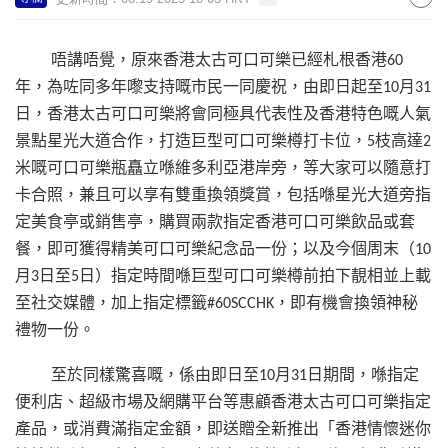
唔講唔覺，原來香港太古可口可樂已經札根香港
60
年，為咗同多年嚟支持嘅市民一同慶祝，由即日起至
月
10
31
日，香港太古可口可樂將會同極具代表性及香港特色嘅人氣
景點星光大道合作，打造巨型可口可樂樽打卡位，
枝高達
5
2
米嘅可口可樂瓶矗立喺維多利亞港岸旁，等大家可以隨意打
卡合照，兼且可以享有雙重換領獎賞，包括喺星光大道旁指
定美食亭或銷售亭，購買兩款指定香港可口可樂飲品或套
餐，即可獲得精美可口可樂紀念品一份；以及今個周末（
10
月
日至
日）指定時間喺巨型可口可樂樽前拍下靚相並上載
3
5
至社交媒體，加上指定標籤
，即有機會換領神秘
#60SCCHK
禮物一份。
至於同樣驚喜嘅，係由即日至
月
日期間，喺指定
10
31
便利店、超級市場及網購平台等惠顧香港太古可口可樂指定
產品，或消費滿指定金額，即送贈全新推出「香港情懷迷你